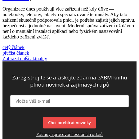
Organizace dnes používají více zařízení než kdy dříve —
notebooky, telefony, tablety i specializované terminály. Aby tato
zařízení skutečně podporovala práci, je potřeba zajistit jejich správu,
bezpečnost a jednotné nastavení. Moderní správa zařízení už dávno
není o manuální instalaci aplikací nebo fyzickém nastavování
každého zařízení zvlášť.
celý článek
přečíst článek
Zobrazit další aktuality
Zaregistruj te se a získejte zdarma eABM knihu
plnou novinek a zajímavých tipů
Chci odebírat novinky
Zásady zpracování osobních údajů