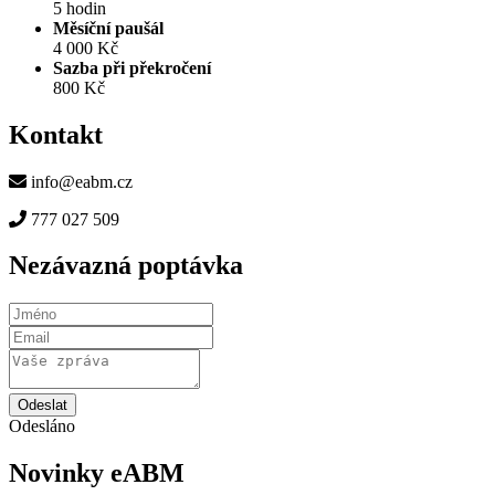
5 hodin
Měsíční paušál
4 000 Kč
Sazba při překročení
800 Kč
Kontakt
info@eabm.cz
777 027 509
Nezávazná poptávka
Odeslat
Odesláno
Novinky eABM