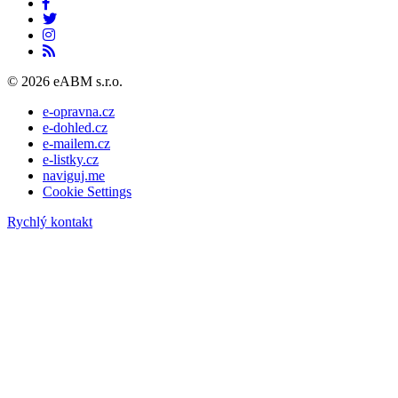
© 2026 eABM s.r.o.
e-opravna.cz
e-dohled.cz
e-mailem.cz
e-listky.cz
naviguj.me
Cookie Settings
Rychlý kontakt