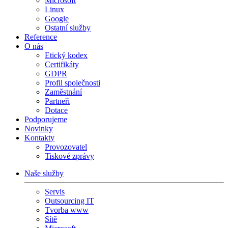
Microsoft
Linux
Google
Ostatní služby
Reference
O nás
Etický kodex
Certifikáty
GDPR
Profil společnosti
Zaměstnání
Partneři
Dotace
Podporujeme
Novinky
Kontakty
Provozovatel
Tiskové zprávy
Naše služby
Servis
Outsourcing IT
Tvorba www
Sítě