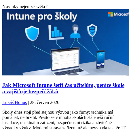
Novinky nejen ze světa IT
Jak Microsoft Intune šetří čas učitelům, peníze škole
a zajišťuje bezpečí žáků
Lukáš Honus
| 28. červen 2026
Školy dnes stojí před stejnou výzvou jako firmy: technika má
pomáhat, ne brzdit. Přesto se v mnoha školách stále řeší ruční
instalace, neaktuální zařízení, bezpečnostní rizika a zbytečné
výpadky výuky. Moderní správa zařízení už ale nevypadá tak, že IT