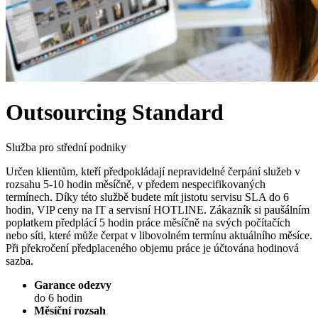
Outsourcing Standard
Služba pro střední podniky
Určen klientům, kteří předpokládají nepravidelné čerpání služeb v
rozsahu 5-10 hodin měsíčně, v předem nespecifikovaných
termínech. Díky této službě budete mít jistotu servisu SLA do 6
hodin, VIP ceny na IT a servisní HOTLINE. Zákazník si paušálním
poplatkem předplácí 5 hodin práce měsíčně na svých počítačích
nebo síti, které může čerpat v libovolném termínu aktuálního měsíce.
Při překročení předplaceného objemu práce je účtována hodinová
sazba.
Garance odezvy
do 6 hodin
Měsíční rozsah