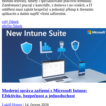
mobilní telefony, tablety i specializované pracovní terminály.
Zaměstnanci pracují z kanceláře, z domova i na cestách, a IT
oddělení musí zajistit bezpečný a jednotný přístup k firemním
aplikacím a datům napříč všemi zařízeními.
celý článek
přečíst článek
Moderní správa zařízení s Microsoft Intune:
Efektivita, bezpečnost a jednoduchost
Lukáš Honus
| 14. červen 2026