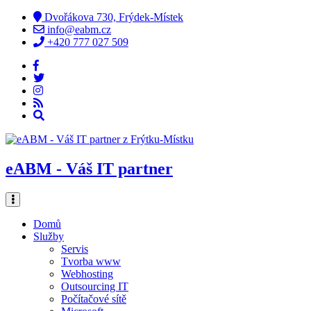
Dvořákova 730, Frýdek-Místek
info@eabm.cz
+420 777 027 509
eABM - Váš IT partner
Domů
Služby
Servis
Tvorba www
Webhosting
Outsourcing IT
Počítačové sítě