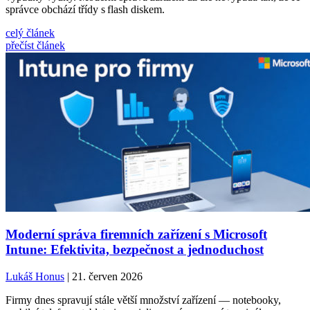
správce obchází třídy s flash diskem.
celý článek
přečíst článek
Moderní správa firemních zařízení s Microsoft
Intune: Efektivita, bezpečnost a jednoduchost
Lukáš Honus
| 21. červen 2026
Firmy dnes spravují stále větší množství zařízení — notebooky,