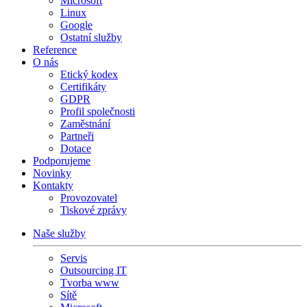
Microsoft
Linux
Google
Ostatní služby
Reference
O nás
Etický kodex
Certifikáty
GDPR
Profil společnosti
Zaměstnání
Partneři
Dotace
Podporujeme
Novinky
Kontakty
Provozovatel
Tiskové zprávy
Naše služby
Servis
Outsourcing IT
Tvorba www
Sítě