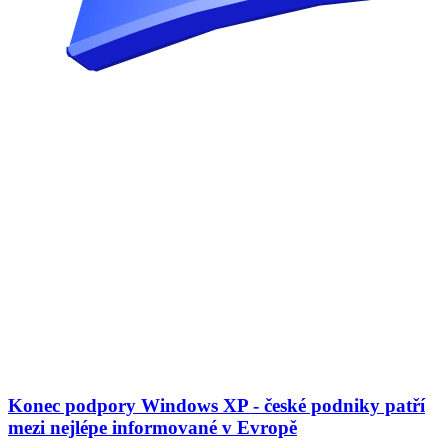
Konec podpory Windows XP - české podniky patří
mezi nejlépe informované v Evropě