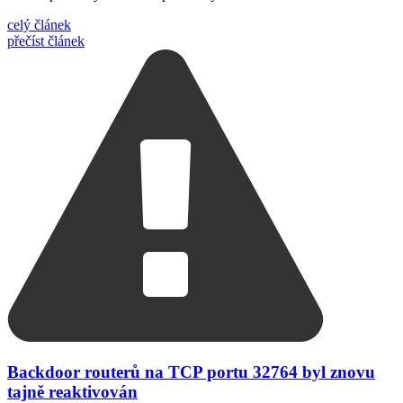
celý článek
přečíst článek
Backdoor routerů na TCP portu 32764 byl znovu
tajně reaktivován