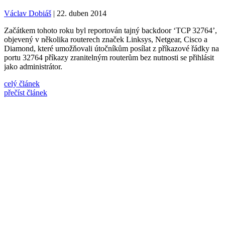
Václav Dobiáš
| 22. duben 2014
Začátkem tohoto roku byl reportován tajný backdoor ‘TCP 32764’,
objevený v několika routerech značek Linksys, Netgear, Cisco a
Diamond, které umožňovali útočníkům posílat z příkazové řádky na
portu 32764 příkazy zranitelným routerům bez nutnosti se přihlásit
jako administrátor.
celý článek
přečíst článek