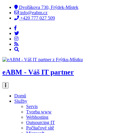
Dvořákova 730, Frýdek-Místek
info@eabm.cz
+420 777 027 509
eABM - Váš IT partner
Domů
Služby
Servis
Tvorba www
Webhosting
Outsourcing IT
Počítačové sítě