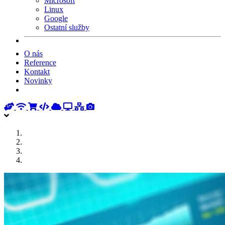
Microsoft
Linux
Google
Ostatní služby
O nás
Reference
Kontakt
Novinky