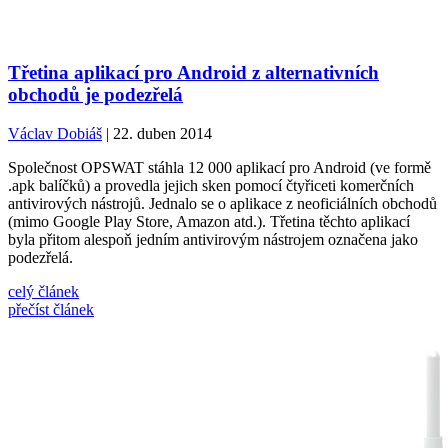
Třetina aplikací pro Android z alternativních
obchodů je podezřelá
Václav Dobiáš
| 22. duben 2014
Společnost OPSWAT stáhla 12 000 aplikací pro Android (ve formě
.apk balíčků) a provedla jejich sken pomocí čtyřiceti komerčních
antivirových nástrojů. Jednalo se o aplikace z neoficiálních obchodů
(mimo Google Play Store, Amazon atd.). Třetina těchto aplikací
byla přitom alespoň jedním antivirovým nástrojem označena jako
podezřelá.
celý článek
přečíst článek