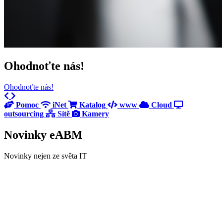
Ohodnoťte nás!
Ohodnoťte nás!
Previous
Next
Pomoc
iNet
Katalog
www
Cloud
outsourcing
Sítě
Kamery
Novinky eABM
Novinky nejen ze světa IT