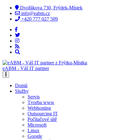
Dvořákova 730, Frýdek-Místek
info@eabm.cz
+420 777 027 509
eABM - Váš IT partner
Domů
Služby
Servis
Tvorba www
Webhosting
Outsourcing IT
Počítačové sítě
Microsoft
Linux
Google