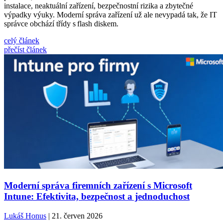
instalace, neaktuální zařízení, bezpečnostní rizika a zbytečné
výpadky výuky. Moderní správa zařízení už ale nevypadá tak, že IT
správce obchází třídy s flash diskem.
celý článek
přečíst článek
Moderní správa firemních zařízení s Microsoft
Intune: Efektivita, bezpečnost a jednoduchost
Lukáš Honus
| 21. červen 2026