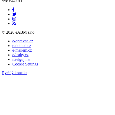
558 644 011
© 2026 eABM s.r.o.
e-opravna.cz
e-dohled.cz
e-mailem.cz
e-listky.cz
naviguj.me
Cookie Settings
Rychlý kontakt