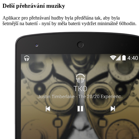
Delší přehrávání muziky
Aplikace pro přehrávaní hudby byla předělána tak, aby byla
šetrnější na baterií - nyní by měla baterii vydržet minimálně 60hodin.