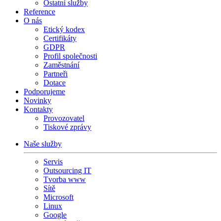
Ostatní služby
Reference
O nás
Etický kodex
Certifikáty
GDPR
Profil společnosti
Zaměstnání
Partneři
Dotace
Podporujeme
Novinky
Kontakty
Provozovatel
Tiskové zprávy
Naše služby
Servis
Outsourcing IT
Tvorba www
Sítě
Microsoft
Linux
Google