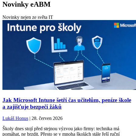
Novinky eABM
Novinky nejen ze světa IT
Jak Microsoft Intune šetří čas učitelům, peníze škole
a zajišťuje bezpečí žáků
Lukáš Honus
| 28. červen 2026
Školy dnes stojí před stejnou výzvou jako firmy: technika má
pomáhat, ne brzdit. Přesto se v mnoha školách stále řeší ruční