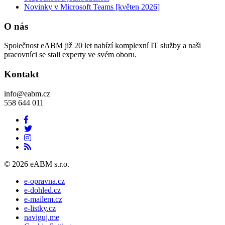
Novinky v Microsoft Teams [květen 2026]
O nás
Společnost eABM již 20 let nabízí komplexní IT služby a naši
pracovníci se stali experty ve svém oboru.
Kontakt
info@eabm.cz
558 644 011
© 2026 eABM s.r.o.
e-opravna.cz
e-dohled.cz
e-mailem.cz
e-listky.cz
naviguj.me