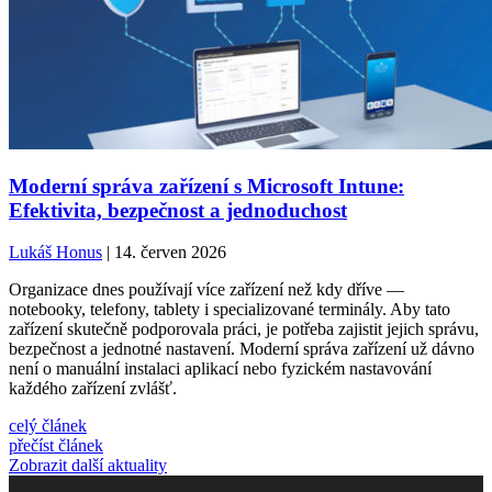
Moderní správa zařízení s Microsoft Intune:
Efektivita, bezpečnost a jednoduchost
Lukáš Honus
| 14. červen 2026
Organizace dnes používají více zařízení než kdy dříve —
notebooky, telefony, tablety i specializované terminály. Aby tato
zařízení skutečně podporovala práci, je potřeba zajistit jejich správu,
bezpečnost a jednotné nastavení. Moderní správa zařízení už dávno
není o manuální instalaci aplikací nebo fyzickém nastavování
každého zařízení zvlášť.
celý článek
přečíst článek
Zobrazit další aktuality