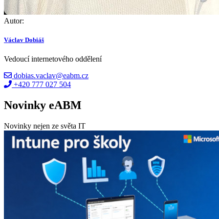
Autor:
Václav Dobiáš
Vedoucí internetového oddělení
dobias.vaclav@eabm.cz
+420 777 027 504
Novinky eABM
Novinky nejen ze světa IT