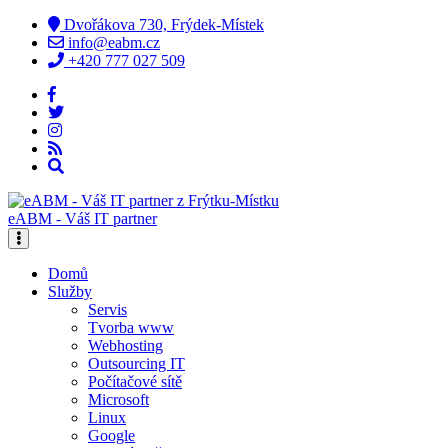
Dvořákova 730, Frýdek-Místek
info@eabm.cz
+420 777 027 509
eABM - Váš IT partner
Domů
Služby
Servis
Tvorba www
Webhosting
Outsourcing IT
Počítačové sítě
Microsoft
Linux
Google