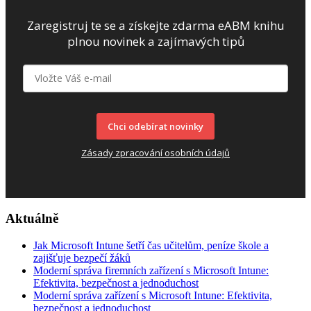
Zaregistruj te se a získejte zdarma eABM knihu
plnou novinek a zajímavých tipů
Chci odebírat novinky
Zásady zpracování osobních údajů
Aktuálně
Jak Microsoft Intune šetří čas učitelům, peníze škole a
zajišťuje bezpečí žáků
Moderní správa firemních zařízení s Microsoft Intune:
Efektivita, bezpečnost a jednoduchost
Moderní správa zařízení s Microsoft Intune: Efektivita,
bezpečnost a jednoduchost