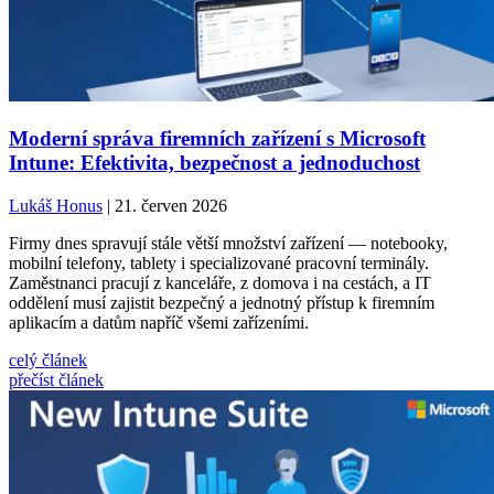
Moderní správa firemních zařízení s Microsoft
Intune: Efektivita, bezpečnost a jednoduchost
Lukáš Honus
| 21. červen 2026
Firmy dnes spravují stále větší množství zařízení — notebooky,
mobilní telefony, tablety i specializované pracovní terminály.
Zaměstnanci pracují z kanceláře, z domova i na cestách, a IT
oddělení musí zajistit bezpečný a jednotný přístup k firemním
aplikacím a datům napříč všemi zařízeními.
celý článek
přečíst článek