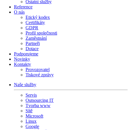
Ostatní služby
Reference
O nás
Etický kodex
Certifikáty
GDPR
Profil společnosti
Zaměstnání
Partneři
Dotace
Podporujeme
Novinky
Kontakty
Provozovatel
Tiskové zprávy
Naše služby
Servis
Outsourcing IT
Tvorba www
Sítě
Microsoft
Linux
Google