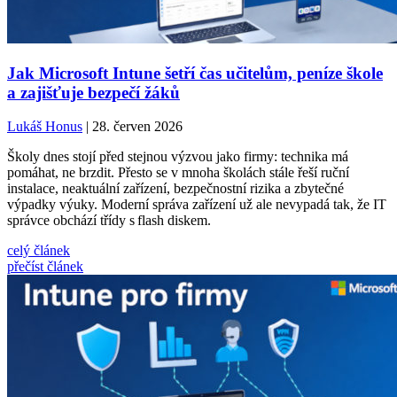
Jak Microsoft Intune šetří čas učitelům, peníze škole
a zajišťuje bezpečí žáků
Lukáš Honus
| 28. červen 2026
Školy dnes stojí před stejnou výzvou jako firmy: technika má
pomáhat, ne brzdit. Přesto se v mnoha školách stále řeší ruční
instalace, neaktuální zařízení, bezpečnostní rizika a zbytečné
výpadky výuky. Moderní správa zařízení už ale nevypadá tak, že IT
správce obchází třídy s flash diskem.
celý článek
přečíst článek