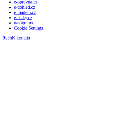
e-opravna.cz
e-dohled.cz
e-mailem.cz
e-listky.cz
naviguj.me
Cookie Settings
Rychlý kontakt