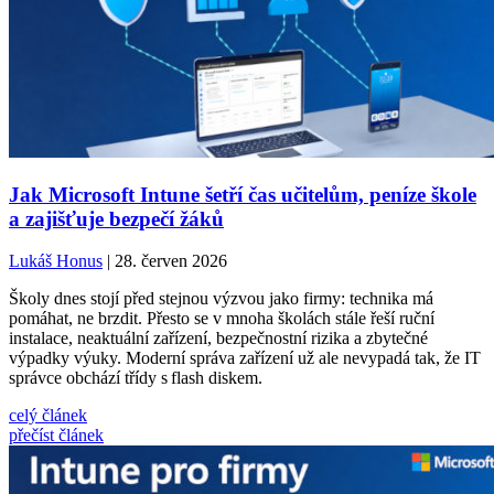
Jak Microsoft Intune šetří čas učitelům, peníze škole
a zajišťuje bezpečí žáků
Lukáš Honus
| 28. červen 2026
Školy dnes stojí před stejnou výzvou jako firmy: technika má
pomáhat, ne brzdit. Přesto se v mnoha školách stále řeší ruční
instalace, neaktuální zařízení, bezpečnostní rizika a zbytečné
výpadky výuky. Moderní správa zařízení už ale nevypadá tak, že IT
správce obchází třídy s flash diskem.
celý článek
přečíst článek