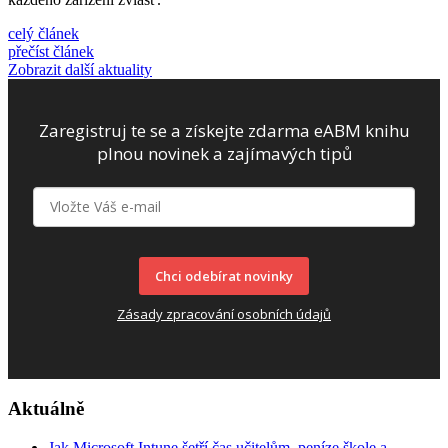
celý článek
přečíst článek
Zobrazit další aktuality
Zaregistruj te se a získejte zdarma eABM knihu
plnou novinek a zajímavých tipů
Chci odebírat novinky
Zásady zpracování osobních údajů
Aktuálně
Jak Microsoft Intune šetří čas učitelům, peníze škole a