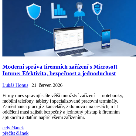
Moderní správa firemních zařízení s Microsoft
Intune: Efektivita, bezpečnost a jednoduchost
Lukáš Honus
| 21. červen 2026
Firmy dnes spravují stále větší množství zařízení — notebooky,
mobilní telefony, tablety i specializované pracovní terminály.
Zaměstnanci pracují z kanceláře, z domova i na cestách, a IT
oddělení musí zajistit bezpečný a jednotný přístup k firemním
aplikacím a datům napříč všemi zařízeními.
celý článek
přečíst článek