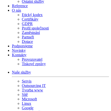
Ostatní služby
Reference
O nás
Etický kodex
Certifikáty
GDPR
Profil společnosti
Zaměstnání
Partneři
Dotace
Podporujeme
Novinky
Kontakty
Provozovatel
Tiskové zprávy
Naše služby
Servis
Outsourcing IT
Tvorba www
Sítě
Microsoft
Linux
Google