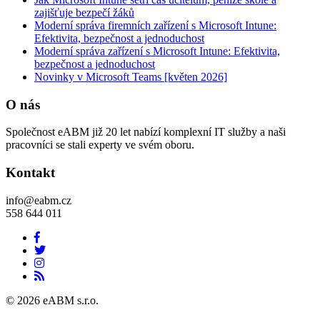
zajišťuje bezpečí žáků
Moderní správa firemních zařízení s Microsoft Intune:
Efektivita, bezpečnost a jednoduchost
Moderní správa zařízení s Microsoft Intune: Efektivita,
bezpečnost a jednoduchost
Novinky v Microsoft Teams [květen 2026]
O nás
Společnost eABM již 20 let nabízí komplexní IT služby a naši
pracovníci se stali experty ve svém oboru.
Kontakt
info@eabm.cz
558 644 011
© 2026 eABM s.r.o.