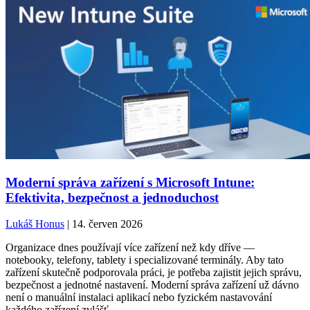
Moderní správa zařízení s Microsoft Intune:
Efektivita, bezpečnost a jednoduchost
Lukáš Honus
| 14. červen 2026
Organizace dnes používají více zařízení než kdy dříve —
notebooky, telefony, tablety i specializované terminály. Aby tato
zařízení skutečně podporovala práci, je potřeba zajistit jejich správu,
bezpečnost a jednotné nastavení. Moderní správa zařízení už dávno
není o manuální instalaci aplikací nebo fyzickém nastavování
každého zařízení zvlášť.