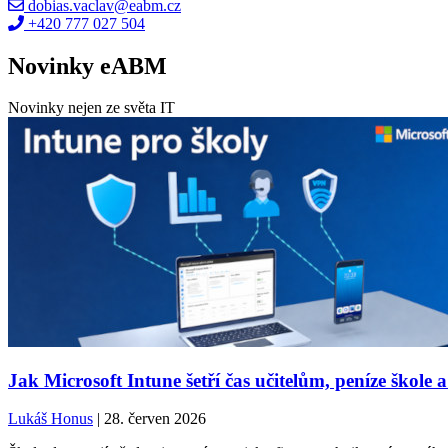
dobias.vaclav@eabm.cz
+420 777 027 504
Novinky eABM
Novinky nejen ze světa IT
Jak Microsoft Intune šetří čas učitelům, peníze škole a
Lukáš Honus
| 28. červen 2026