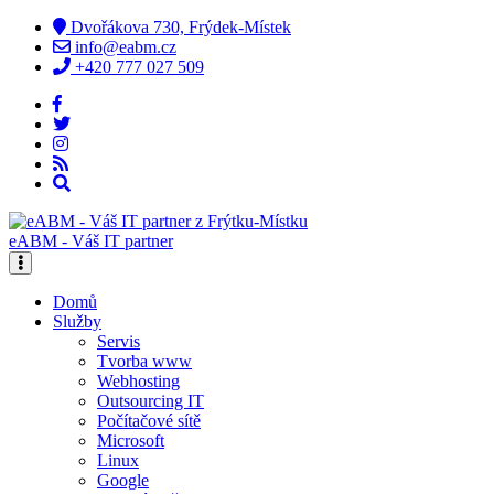
Dvořákova 730, Frýdek-Místek
info@eabm.cz
+420 777 027 509
eABM - Váš IT partner
Domů
Služby
Servis
Tvorba www
Webhosting
Outsourcing IT
Počítačové sítě
Microsoft
Linux
Google