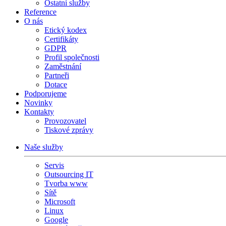
Ostatní služby
Reference
O nás
Etický kodex
Certifikáty
GDPR
Profil společnosti
Zaměstnání
Partneři
Dotace
Podporujeme
Novinky
Kontakty
Provozovatel
Tiskové zprávy
Naše služby
Servis
Outsourcing IT
Tvorba www
Sítě
Microsoft
Linux
Google