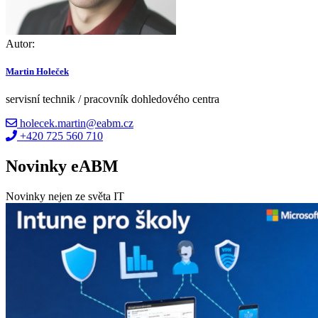
Autor:
Martin Holeček
servisní technik / pracovník dohledového centra
holecek.martin@eabm.cz
+420 725 560 710
Novinky eABM
Novinky nejen ze světa IT