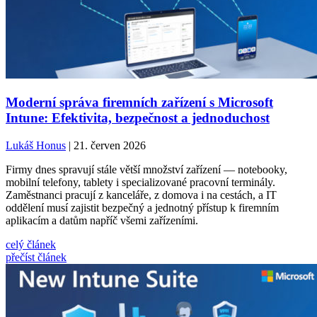
Moderní správa firemních zařízení s Microsoft
Intune: Efektivita, bezpečnost a jednoduchost
Lukáš Honus
| 21. červen 2026
Firmy dnes spravují stále větší množství zařízení — notebooky,
mobilní telefony, tablety i specializované pracovní terminály.
Zaměstnanci pracují z kanceláře, z domova i na cestách, a IT
oddělení musí zajistit bezpečný a jednotný přístup k firemním
aplikacím a datům napříč všemi zařízeními.
celý článek
přečíst článek