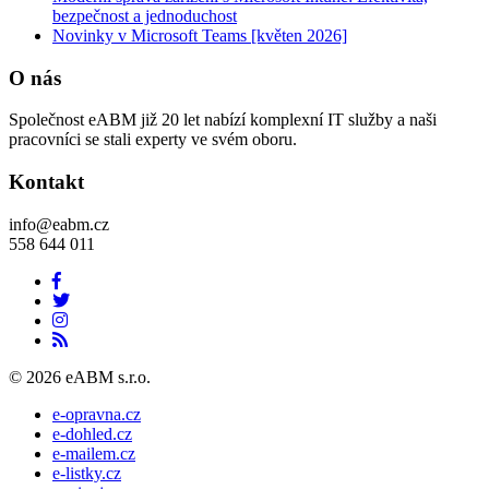
bezpečnost a jednoduchost
Novinky v Microsoft Teams [květen 2026]
O nás
Společnost eABM již 20 let nabízí komplexní IT služby a naši
pracovníci se stali experty ve svém oboru.
Kontakt
info@eabm.cz
558 644 011
© 2026 eABM s.r.o.
e-opravna.cz
e-dohled.cz
e-mailem.cz
e-listky.cz