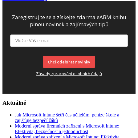
Zaregistruj te se a získejte zdarma eABM knihu
plnou novinek a zajímavých tipů
Chci odebírat novinky
Zásady zpracování osobních údajů
Aktuálně
Jak Microsoft Intune šetří čas učitelům, peníze škole a
zajišťuje bezpečí žáků
Moderní správa firemních zařízení s Microsoft Intune:
Efektivita, bezpečnost a jednoduchost
Moderní správa zařízení s Microsoft Intune: Efektivita,