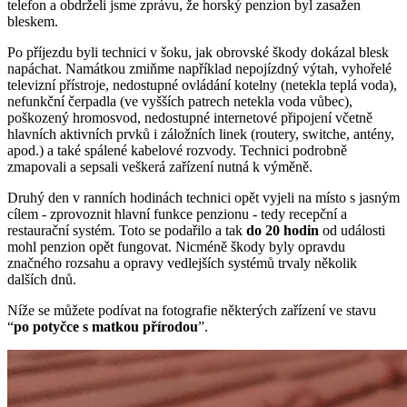
telefon a obdrželi jsme zprávu, že horský penzion byl zasažen
bleskem.
Po příjezdu byli technici v šoku, jak obrovské škody dokázal blesk
napáchat. Namátkou zmiňme například nepojízdný výtah, vyhořelé
televizní přístroje, nedostupné ovládání kotelny (netekla teplá voda),
nefunkční čerpadla (ve vyšších patrech netekla voda vůbec),
poškozený hromosvod, nedostupné internetové připojení včetně
hlavních aktivních prvků i záložních linek (routery, switche, antény,
apod.) a také spálené kabelové rozvody. Technici podrobně
zmapovali a sepsali veškerá zařízení nutná k výměně.
Druhý den v ranních hodinách technici opět vyjeli na místo s jasným
cílem - zprovoznit hlavní funkce penzionu - tedy recepční a
restaurační systém. Toto se podařilo a tak
do 20 hodin
od události
mohl penzion opět fungovat. Nicméně škody byly opravdu
značného rozsahu a opravy vedlejších systémů trvaly několik
dalších dnů.
Níže se můžete podívat na fotografie některých zařízení ve stavu
“
po potyčce s matkou přírodou
”.