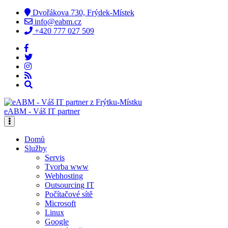
Dvořákova 730, Frýdek-Místek
info@eabm.cz
+420 777 027 509
eABM - Váš IT partner
Domů
Služby
Servis
Tvorba www
Webhosting
Outsourcing IT
Počítačové sítě
Microsoft
Linux
Google