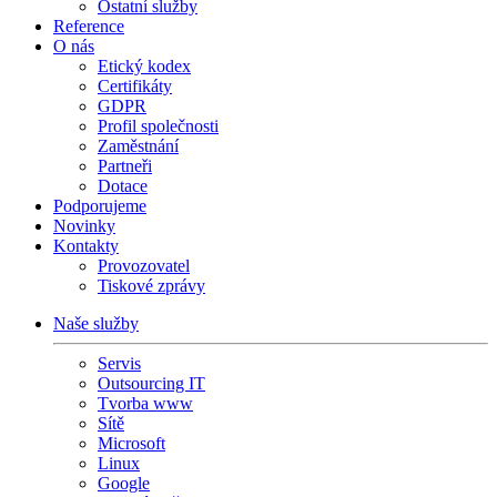
Ostatní služby
Reference
O nás
Etický kodex
Certifikáty
GDPR
Profil společnosti
Zaměstnání
Partneři
Dotace
Podporujeme
Novinky
Kontakty
Provozovatel
Tiskové zprávy
Naše služby
Servis
Outsourcing IT
Tvorba www
Sítě
Microsoft
Linux
Google