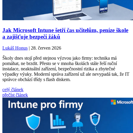
Jak Microsoft Intune šetří čas učitelům, peníze škole
a zajišťuje bezpečí žáků
Lukáš Honus
| 28. červen 2026
Školy dnes stojí před stejnou výzvou jako firmy: technika má
pomáhat, ne brzdit. Přesto se v mnoha školách stále řeší ruční
instalace, neaktuální zařízení, bezpečnostní rizika a zbytečné
výpadky výuky. Moderní správa zařízení už ale nevypadá tak, že IT
správce obchází třídy s flash diskem.
celý článek
přečíst článek