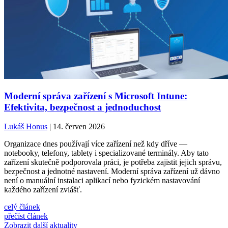
Moderní správa zařízení s Microsoft Intune:
Efektivita, bezpečnost a jednoduchost
Lukáš Honus
| 14. červen 2026
Organizace dnes používají více zařízení než kdy dříve —
notebooky, telefony, tablety i specializované terminály. Aby tato
zařízení skutečně podporovala práci, je potřeba zajistit jejich správu,
bezpečnost a jednotné nastavení. Moderní správa zařízení už dávno
není o manuální instalaci aplikací nebo fyzickém nastavování
každého zařízení zvlášť.
celý článek
přečíst článek
Zobrazit další aktuality