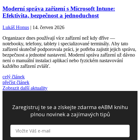
Moderní správa zařízení s Microsoft Intune:
Efektivita, bezpečnost a jednoduchost
Lukáš Honus
| 14. červen 2026
Organizace dnes používají více zařízení než kdy dříve —
notebooky, telefony, tablety i specializované terminály. Aby tato
zařízení skutečně podporovala práci, je potřeba zajistit jejich správu,
bezpečnost a jednotné nastavení. Moderní správa zařízení už dávno
není o manuální instalaci aplikací nebo fyzickém nastavování
každého zařízení zvlášť.
celý článek
přečíst článek
Zobrazit další aktuality
Zaregistruj te se a získejte zdarma eABM knihu
plnou novinek a zajímavých tipů