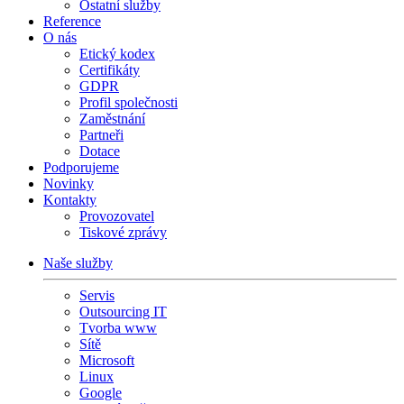
Ostatní služby
Reference
O nás
Etický kodex
Certifikáty
GDPR
Profil společnosti
Zaměstnání
Partneři
Dotace
Podporujeme
Novinky
Kontakty
Provozovatel
Tiskové zprávy
Naše služby
Servis
Outsourcing IT
Tvorba www
Sítě
Microsoft
Linux
Google