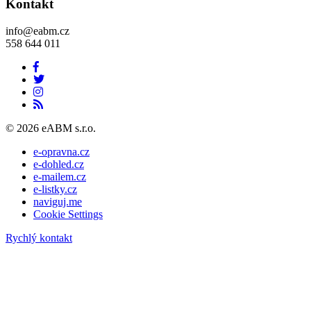
Kontakt
info@eabm.cz
558 644 011
© 2026 eABM s.r.o.
e-opravna.cz
e-dohled.cz
e-mailem.cz
e-listky.cz
naviguj.me
Cookie Settings
Rychlý kontakt