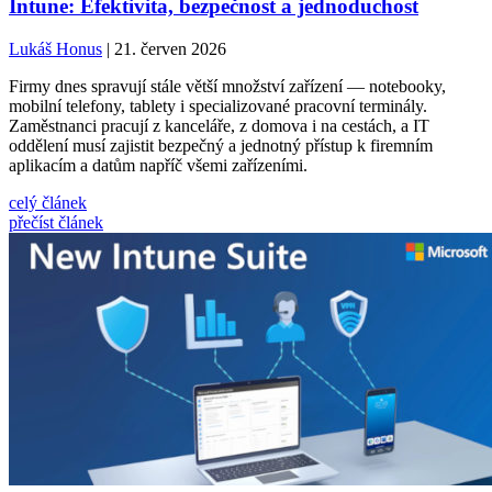
Intune: Efektivita, bezpečnost a jednoduchost
Lukáš Honus
| 21. červen 2026
Firmy dnes spravují stále větší množství zařízení — notebooky,
mobilní telefony, tablety i specializované pracovní terminály.
Zaměstnanci pracují z kanceláře, z domova i na cestách, a IT
oddělení musí zajistit bezpečný a jednotný přístup k firemním
aplikacím a datům napříč všemi zařízeními.
celý článek
přečíst článek