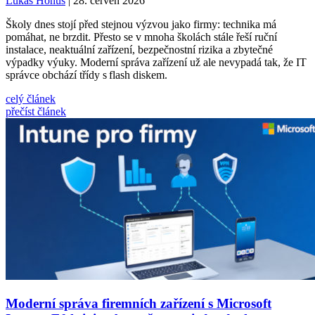
Lukáš Honus
| 28. červen 2026
Školy dnes stojí před stejnou výzvou jako firmy: technika má
pomáhat, ne brzdit. Přesto se v mnoha školách stále řeší ruční
instalace, neaktuální zařízení, bezpečnostní rizika a zbytečné
výpadky výuky. Moderní správa zařízení už ale nevypadá tak, že IT
správce obchází třídy s flash diskem.
celý článek
přečíst článek
Moderní správa firemních zařízení s Microsoft