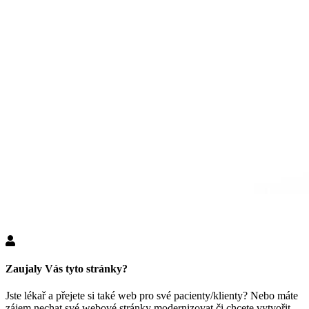
Zaujaly Vás tyto stránky?
Jste lékař a přejete si také web pro své pacienty/klienty? Nebo máte
zájem nechat své webové stránky modernizovat či chcete vytvořit