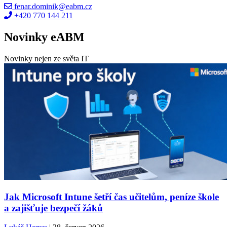
fenar.dominik@eabm.cz
+420 770 144 211
Novinky eABM
Novinky nejen ze světa IT
Jak Microsoft Intune šetří čas učitelům, peníze škole
a zajišťuje bezpečí žáků