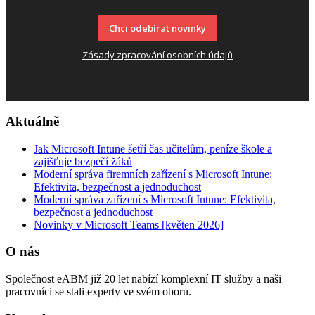
Chci odebírat novinky
Zásady zpracování osobních údajů
Aktuálně
Jak Microsoft Intune šetří čas učitelům, peníze škole a
zajišťuje bezpečí žáků
Moderní správa firemních zařízení s Microsoft Intune:
Efektivita, bezpečnost a jednoduchost
Moderní správa zařízení s Microsoft Intune: Efektivita,
bezpečnost a jednoduchost
Novinky v Microsoft Teams [květen 2026]
O nás
Společnost eABM již 20 let nabízí komplexní IT služby a naši
pracovníci se stali experty ve svém oboru.