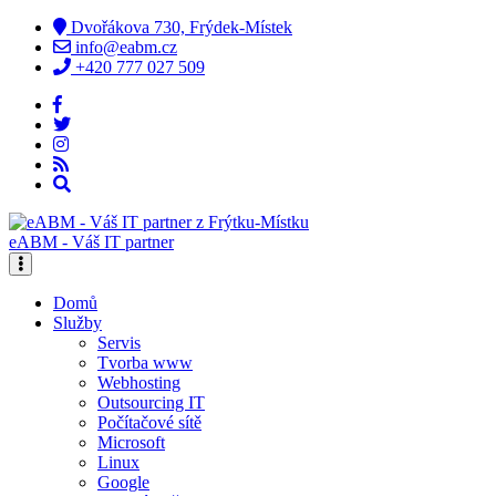
Dvořákova 730, Frýdek-Místek
info@eabm.cz
+420 777 027 509
eABM - Váš IT partner
Domů
Služby
Servis
Tvorba www
Webhosting
Outsourcing IT
Počítačové sítě
Microsoft
Linux
Google