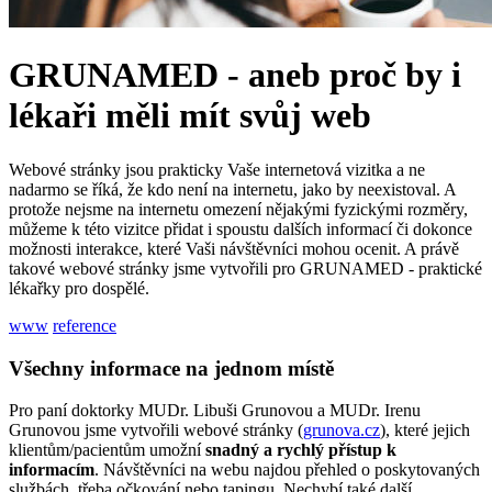
GRUNAMED - aneb proč by i
lékaři měli mít svůj web
Webové stránky jsou prakticky Vaše internetová vizitka a ne
nadarmo se říká, že kdo není na internetu, jako by neexistoval. A
protože nejsme na internetu omezení nějakými fyzickými rozměry,
můžeme k této vizitce přidat i spoustu dalších informací či dokonce
možnosti interakce, které Vaši návštěvníci mohou ocenit. A právě
takové webové stránky jsme vytvořili pro GRUNAMED - praktické
lékařky pro dospělé.
www
reference
Všechny informace na jednom místě
Pro paní doktorky MUDr. Libuši Grunovou a MUDr. Irenu
Grunovou jsme vytvořili webové stránky (
grunova.cz
), které jejich
klientům/pacientům umožní
snadný a rychlý přístup k
informacím
. Návštěvníci na webu najdou přehled o poskytovaných
službách, třeba očkování nebo tapingu. Nechybí také další