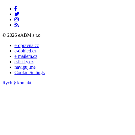
© 2026 eABM s.r.o.
e-opravna.cz
e-dohled.cz
e-mailem.cz
e-listky.cz
naviguj.me
Cookie Settings
Rychlý kontakt