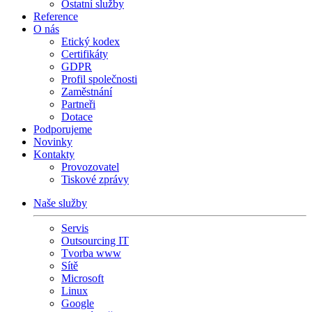
Ostatní služby
Reference
O nás
Etický kodex
Certifikáty
GDPR
Profil společnosti
Zaměstnání
Partneři
Dotace
Podporujeme
Novinky
Kontakty
Provozovatel
Tiskové zprávy
Naše služby
Servis
Outsourcing IT
Tvorba www
Sítě
Microsoft
Linux
Google