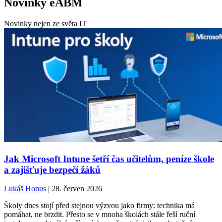
Novinky eABM
Novinky nejen ze světa IT
Jak Microsoft Intune šetří čas učitelům, peníze škole
a zajišťuje bezpečí žáků
Lukáš Honus
| 28. červen 2026
Školy dnes stojí před stejnou výzvou jako firmy: technika má
pomáhat, ne brzdit. Přesto se v mnoha školách stále řeší ruční