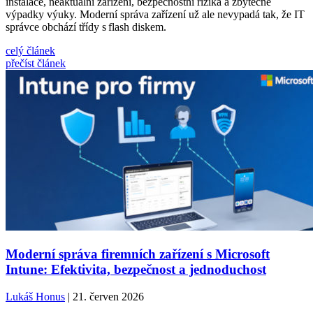
instalace, neaktuální zařízení, bezpečnostní rizika a zbytečné
výpadky výuky. Moderní správa zařízení už ale nevypadá tak, že IT
správce obchází třídy s flash diskem.
celý článek
přečíst článek
Moderní správa firemních zařízení s Microsoft
Intune: Efektivita, bezpečnost a jednoduchost
Lukáš Honus
| 21. červen 2026