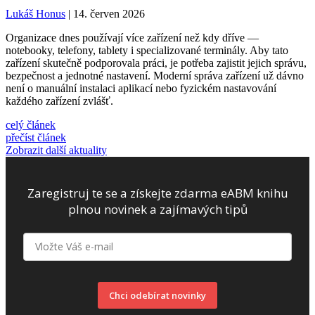
Lukáš Honus
| 14. červen 2026
Organizace dnes používají více zařízení než kdy dříve —
notebooky, telefony, tablety i specializované terminály. Aby tato
zařízení skutečně podporovala práci, je potřeba zajistit jejich správu,
bezpečnost a jednotné nastavení. Moderní správa zařízení už dávno
není o manuální instalaci aplikací nebo fyzickém nastavování
každého zařízení zvlášť.
celý článek
přečíst článek
Zobrazit další aktuality
Zaregistruj te se a získejte zdarma eABM knihu
plnou novinek a zajímavých tipů
Chci odebírat novinky