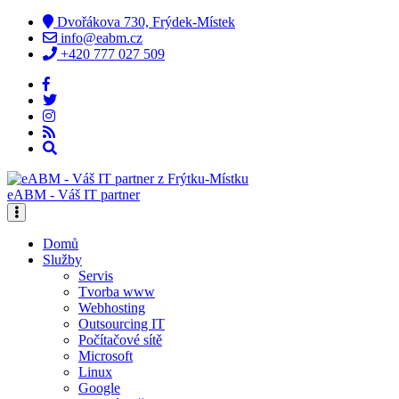
Dvořákova 730, Frýdek-Místek
info@eabm.cz
+420 777 027 509
eABM - Váš IT partner
Domů
Služby
Servis
Tvorba www
Webhosting
Outsourcing IT
Počítačové sítě
Microsoft
Linux
Google