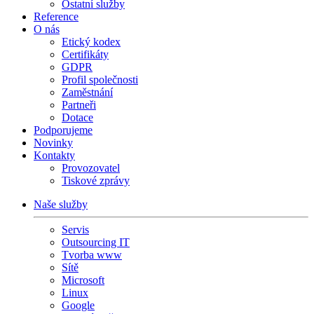
Ostatní služby
Reference
O nás
Etický kodex
Certifikáty
GDPR
Profil společnosti
Zaměstnání
Partneři
Dotace
Podporujeme
Novinky
Kontakty
Provozovatel
Tiskové zprávy
Naše služby
Servis
Outsourcing IT
Tvorba www
Sítě
Microsoft
Linux
Google