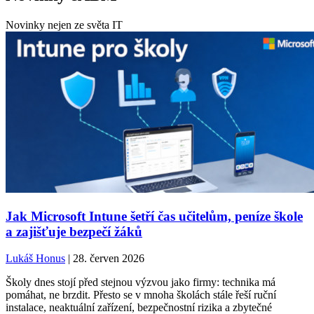
Novinky nejen ze světa IT
Jak Microsoft Intune šetří čas učitelům, peníze škole
a zajišťuje bezpečí žáků
Lukáš Honus
| 28. červen 2026
Školy dnes stojí před stejnou výzvou jako firmy: technika má
pomáhat, ne brzdit. Přesto se v mnoha školách stále řeší ruční
instalace, neaktuální zařízení, bezpečnostní rizika a zbytečné