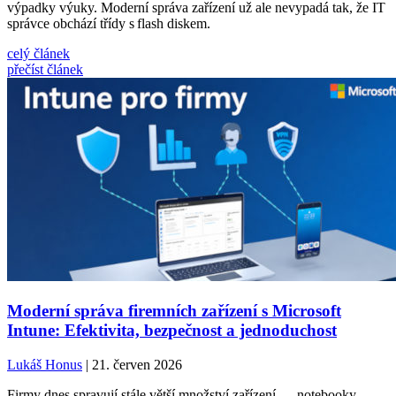
výpadky výuky. Moderní správa zařízení už ale nevypadá tak, že IT
správce obchází třídy s flash diskem.
celý článek
přečíst článek
Moderní správa firemních zařízení s Microsoft
Intune: Efektivita, bezpečnost a jednoduchost
Lukáš Honus
| 21. červen 2026
Firmy dnes spravují stále větší množství zařízení — notebooky,