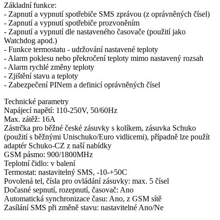
Základní funkce:
- Zapnutí a vypnutí spotřebiče SMS zprávou (z oprávněných čísel)
- Zapnutí a vypnutí spotřebiče prozvoněním
- Zapnutí a vypnutí dle nastaveného časovače (použití jako
Watchdog apod.)
- Funkce termostatu - udržování nastavené teploty
- Alarm poklesu nebo překročení teploty mimo nastavený rozsah
- Alarm rychlé změny teploty
- Zjištění stavu a teploty
- Zabezpečení PINem a definicí oprávněných čísel
Technické parametry
Napájecí napětí: 110-250V, 50/60Hz
Max. zátěž: 16A
Zástrčka pro běžné české zásuvky s kolíkem, zásuvka Schuko
(použití s běžnými Unischuko/Euro vidlicemi), případně lze použít
adaptér Schuko-CZ z naší nabídky
GSM pásmo: 900/1800MHz
Teplotní čidlo: v balení
Termostat: nastavitelný SMS, -10-+50C
Povolená tel, čísla pro ovládání zásuvky: max. 5 čísel
Dočasné sepnutí, rozepnutí, časovač: Ano
Automatická synchronizace času: Ano, z GSM sítě
Zasílání SMS při změně stavu: nastavitelné Ano/Ne