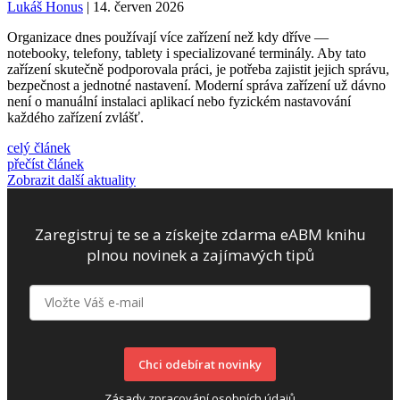
Lukáš Honus
| 14. červen 2026
Organizace dnes používají více zařízení než kdy dříve —
notebooky, telefony, tablety i specializované terminály. Aby tato
zařízení skutečně podporovala práci, je potřeba zajistit jejich správu,
bezpečnost a jednotné nastavení. Moderní správa zařízení už dávno
není o manuální instalaci aplikací nebo fyzickém nastavování
každého zařízení zvlášť.
celý článek
přečíst článek
Zobrazit další aktuality
Zaregistruj te se a získejte zdarma eABM knihu
plnou novinek a zajímavých tipů
Chci odebírat novinky
Zásady zpracování osobních údajů