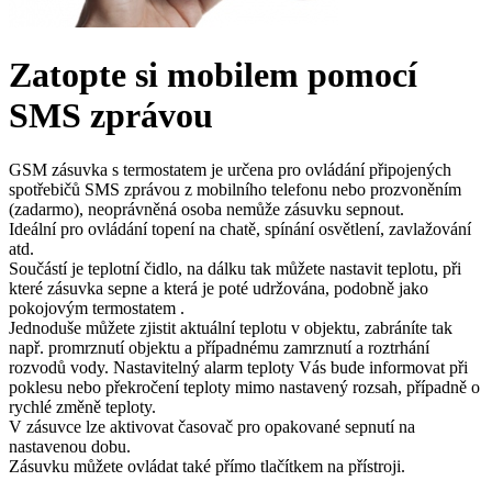
Zatopte si mobilem pomocí
SMS zprávou
GSM zásuvka s termostatem je určena pro ovládání připojených
spotřebičů SMS zprávou z mobilního telefonu nebo prozvoněním
(zadarmo), neoprávněná osoba nemůže zásuvku sepnout.
Ideální pro ovládání topení na chatě, spínání osvětlení, zavlažování
atd.
Součástí je teplotní čidlo, na dálku tak můžete nastavit teplotu, při
které zásuvka sepne a která je poté udržována, podobně jako
pokojovým termostatem .
Jednoduše můžete zjistit aktuální teplotu v objektu, zabráníte tak
např. promrznutí objektu a případnému zamrznutí a roztrhání
rozvodů vody. Nastavitelný alarm teploty Vás bude informovat při
poklesu nebo překročení teploty mimo nastavený rozsah, případně o
rychlé změně teploty.
V zásuvce lze aktivovat časovač pro opakované sepnutí na
nastavenou dobu.
Zásuvku můžete ovládat také přímo tlačítkem na přístroji.