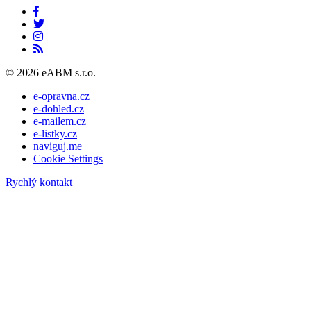
© 2026 eABM s.r.o.
e-opravna.cz
e-dohled.cz
e-mailem.cz
e-listky.cz
naviguj.me
Cookie Settings
Rychlý kontakt