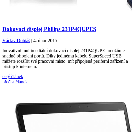
Dokovací displej Philips 231P4QUPES
Václav Dobiáš
| 4. únor 2015
Inovativní multimediální dokovací displej 231P4QUPE umožňuje
snadné připojení portů. Díky jedinému kabelu SuperSpeed USB
můžete rozšířit své pracovní místo, mít připojená periferní zařízení a
přístup k internetu.
celý článek
přečíst článek