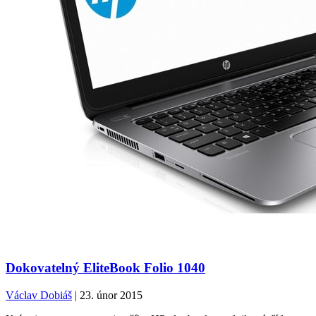
Dokovatelný EliteBook Folio 1040
Václav Dobiáš
| 23. únor 2015