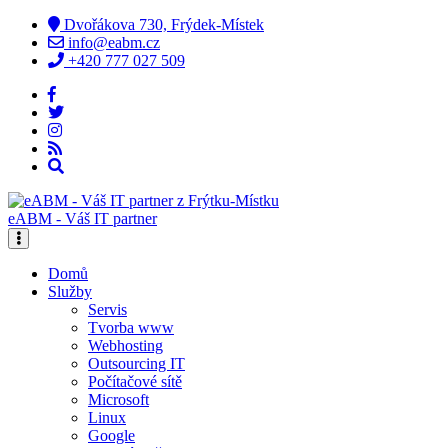
Dvořákova 730, Frýdek-Místek
info@eabm.cz
+420 777 027 509
eABM - Váš IT partner
Domů
Služby
Servis
Tvorba www
Webhosting
Outsourcing IT
Počítačové sítě
Microsoft
Linux
Google