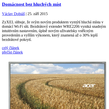
Domácnost bez hluchých míst
Václav Dobiáš
| 25. září 2015
ZyXEL slibuje, že svým novým produktem vymýtí hluchá místa v
domácí Wi-Fi síti. Bezdrátový extender WRE2206 vyniká snadným
intuitivním nastavením, úplně novým uživatelsky vstřícným
provedením a vyšším výkonem, který znamená až o 30% lepší
bezdrátové pokrytí.
celý článek
přečíst článek