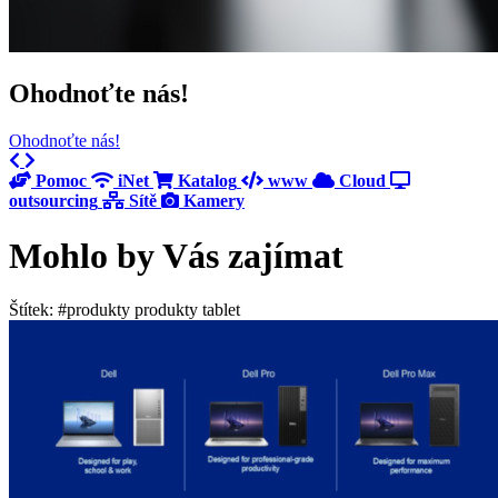
Ohodnoťte nás!
Ohodnoťte nás!
Previous
Next
Pomoc
iNet
Katalog
www
Cloud
outsourcing
Sítě
Kamery
Mohlo by Vás zajímat
Štítek: #produkty produkty tablet