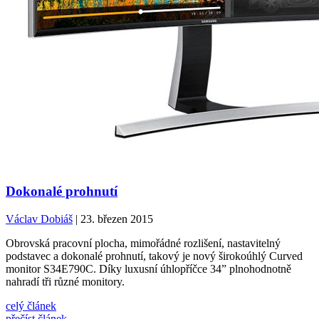
Dokonalé prohnutí
Václav Dobiáš
| 23. březen 2015
Obrovská pracovní plocha, mimořádné rozlišení, nastavitelný
podstavec a dokonalé prohnutí, takový je nový širokoúhlý Curved
monitor S34E790C. Díky luxusní úhlopříčce 34” plnohodnotně
nahradí tři různé monitory.
celý článek
přečíst článek