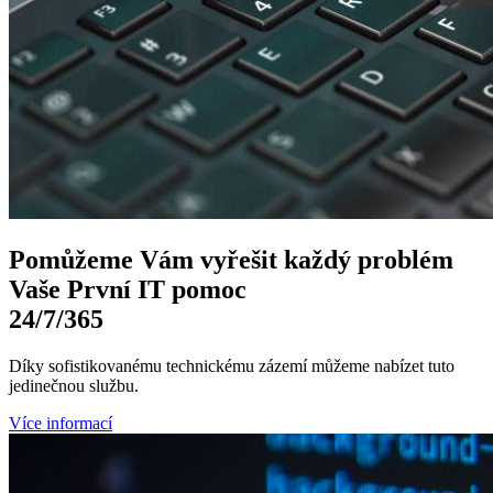
Pomůžeme Vám
vyřešit každý problém
Vaše První
IT pomoc
24/7
/365
Díky sofistikovanému technickému zázemí můžeme nabízet tuto
jedinečnou službu.
Více informací