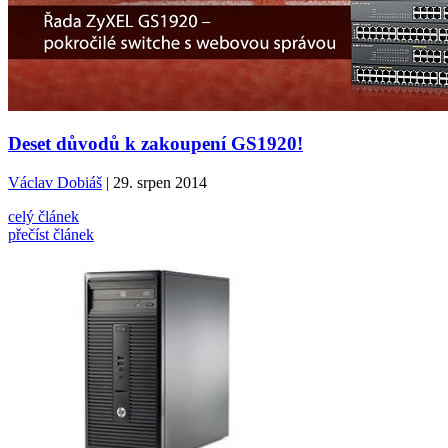
Deset důvodů k zakoupení GS1920!
Václav Dobiáš
| 29. srpen 2014
celý článek
přečíst článek