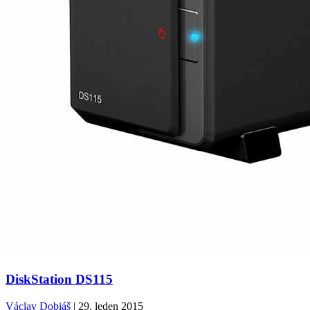
DiskStation DS115
Václav Dobiáš
| 29. leden 2015