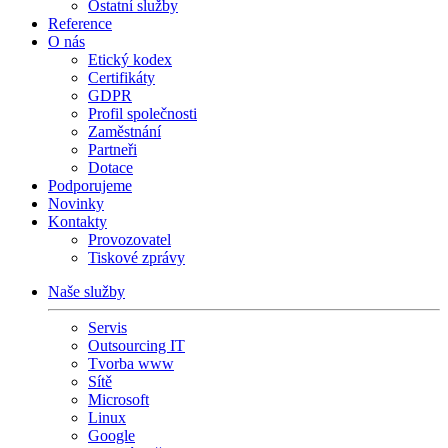
Ostatní služby
Reference
O nás
Etický kodex
Certifikáty
GDPR
Profil společnosti
Zaměstnání
Partneři
Dotace
Podporujeme
Novinky
Kontakty
Provozovatel
Tiskové zprávy
Naše služby
Servis
Outsourcing IT
Tvorba www
Sítě
Microsoft
Linux
Google