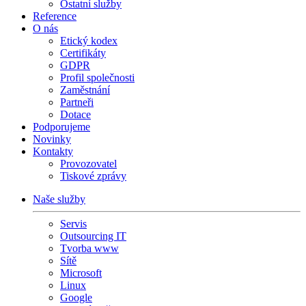
Ostatní služby
Reference
O nás
Etický kodex
Certifikáty
GDPR
Profil společnosti
Zaměstnání
Partneři
Dotace
Podporujeme
Novinky
Kontakty
Provozovatel
Tiskové zprávy
Naše služby
Servis
Outsourcing IT
Tvorba www
Sítě
Microsoft
Linux
Google