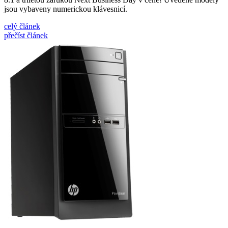
jsou vybaveny numerickou klávesnicí.
celý článek
přečíst článek