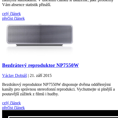
Vám absence statistik přináší.
celý článek
přečíst článek
Bezdrátový reproduktor NP7550W
Václav Dobiáš
| 21. září 2015
Bezdrátový reproduktor NP7550W disponuje dvěma oddělenými
kanály pro správnou stereofonní reprodukci. Vychutnejte si plnější a
poutavější zážitek z filmů i hudby.
celý článek
přečíst článek