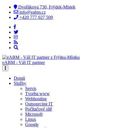
Dvořákova 730, Frýdek-Místek
info@eabm.cz
+420 777 027 509
eABM - Váš IT partner
Domů
Služby
Servis
Tvorba www
Webhosting
Outsourcing IT
Počítačové sítě
Microsoft
Linux
Google