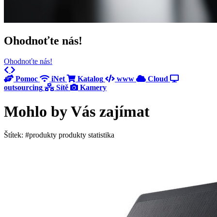
Ohodnoťte nás!
Ohodnoťte nás!
Previous
Next
Pomoc
iNet
Katalog
www
Cloud
outsourcing
Sítě
Kamery
Mohlo by Vás zajímat
Štítek: #produkty produkty statistika