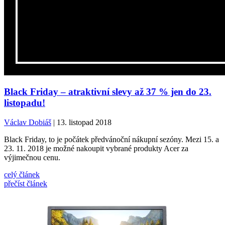
Black Friday – atraktivní slevy až 37 % jen do 23.
listopadu!
Václav Dobiáš
| 13. listopad 2018
Black Friday, to je počátek předvánoční nákupní sezóny. Mezi 15. a
23. 11. 2018 je možné nakoupit vybrané produkty Acer za
výjimečnou cenu.
celý článek
přečíst článek