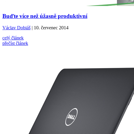
Buďte více než úžasně produktivní
Václav Dobiáš
| 10. červenec 2014
celý článek
přečíst článek