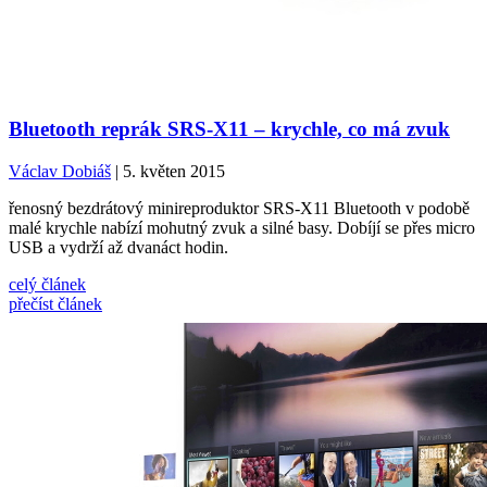
Bluetooth reprák SRS-X11 – krychle, co má zvuk
Václav Dobiáš
| 5. květen 2015
řenosný bezdrátový minireproduktor SRS-X11 Bluetooth v podobě
malé krychle nabízí mohutný zvuk a silné basy. Dobíjí se přes micro
USB a vydrží až dvanáct hodin.
celý článek
přečíst článek