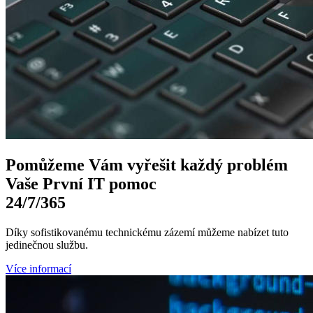
Pomůžeme Vám
vyřešit každý problém
Vaše První
IT pomoc
24/7
/365
Díky sofistikovanému technickému zázemí můžeme nabízet tuto
jedinečnou službu.
Více informací