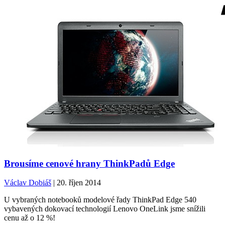
Brousíme cenové hrany ThinkPadů Edge
Václav Dobiáš
| 20. říjen 2014
U vybraných notebooků modelové řady ThinkPad Edge 540
vybavených dokovací technologií Lenovo OneLink jsme snížili
cenu až o 12 %!