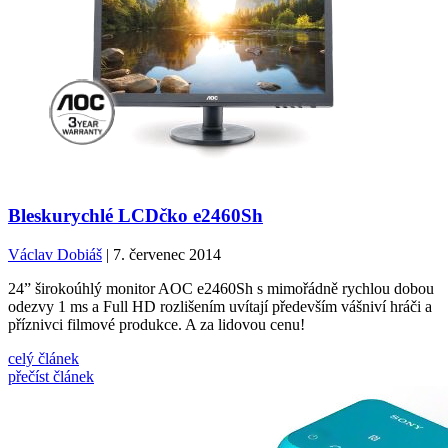
Bleskurychlé LCDčko e2460Sh
Václav Dobiáš
| 7. červenec 2014
24” širokoúhlý monitor AOC e2460Sh s mimořádně rychlou dobou
odezvy 1 ms a Full HD rozlišením uvítají především vášniví hráči a
příznivci filmové produkce. A za lidovou cenu!
celý článek
přečíst článek