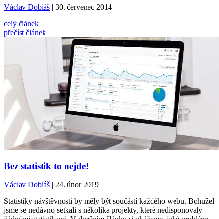
Václav Dobiáš
| 30. červenec 2014
celý článek
přečíst článek
Bez statistik to nejde!
Václav Dobiáš
| 24. únor 2019
Statistiky návštěvnosti by měly být součástí každého webu. Bohužel
jsme se nedávno setkali s několika projekty, které nedisponovaly
žádnými statistikami. V dnešním článku si ukážeme, jaké problémy