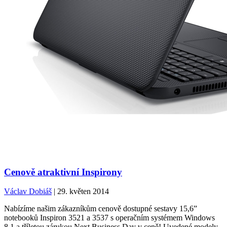
Cenově atraktivní Inspirony
Václav Dobiáš
| 29. květen 2014
Nabízíme našim zákazníkům cenově dostupné sestavy 15,6”
notebooků Inspiron 3521 a 3537 s operačním systémem Windows
8.1 a tříletou zárukou Next Business Day v ceně! Uvedené modely