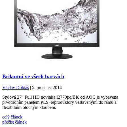
Brilantní ve všech barvách
Václav Dobiáš
| 5. prosinec 2014
Stylová 27” Full HD novinka I2770pq/BK od AOC je vybavena
prvotřídním panelem PLS, reproduktory vestavěnými do rámu a
flexibilním otočným kloubem.
celý článek
přečíst článek