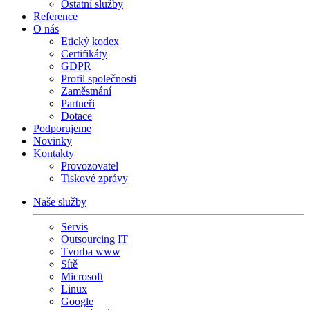
Ostatní služby
Reference
O nás
Etický kodex
Certifikáty
GDPR
Profil společnosti
Zaměstnání
Partneři
Dotace
Podporujeme
Novinky
Kontakty
Provozovatel
Tiskové zprávy
Naše služby
Servis
Outsourcing IT
Tvorba www
Sítě
Microsoft
Linux
Google