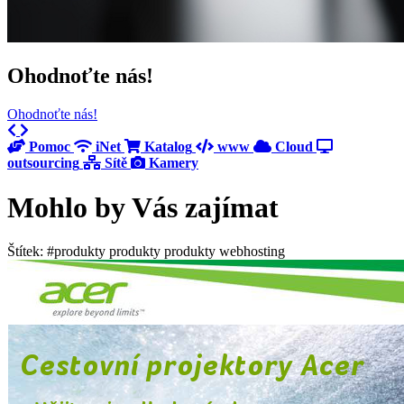
Ohodnoťte nás!
Ohodnoťte nás!
Previous
Next
Pomoc
iNet
Katalog
www
Cloud
outsourcing
Sítě
Kamery
Mohlo by Vás zajímat
Štítek: #produkty produkty produkty webhosting