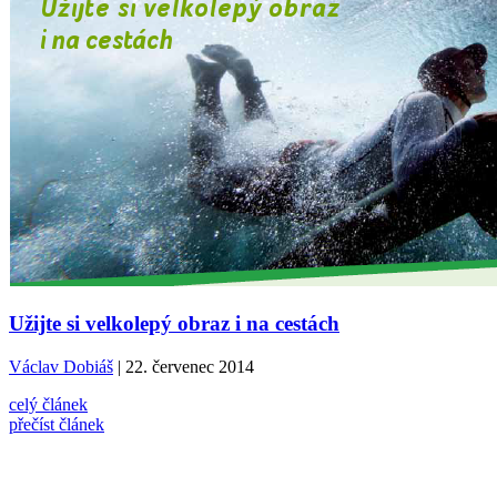
Užijte si velkolepý obraz i na cestách
Václav Dobiáš
| 22. červenec 2014
celý článek
přečíst článek