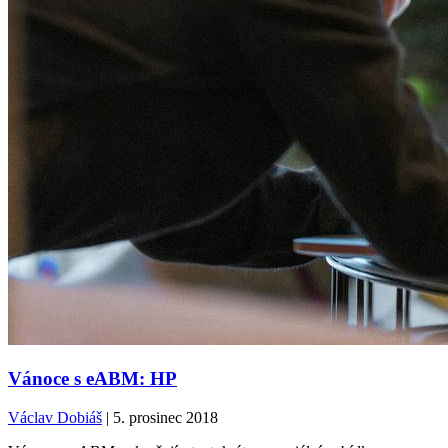
Vánoce s eABM: HP
Václav Dobiáš
| 5. prosinec 2018