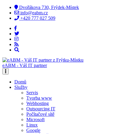
Dvořákova 730, Frýdek-Místek
info@eabm.cz
+420 777 027 509
eABM - Váš IT partner
Domů
Služby
Servis
Tvorba www
Webhosting
Outsourcing IT
Počítačové sítě
Microsoft
Linux
Google