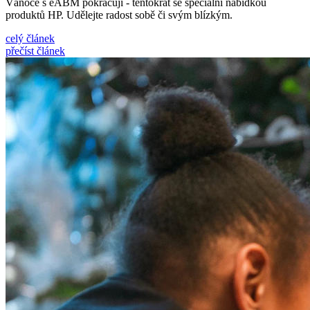
Vánoce s eABM pokračují - tentokrát se speciální nabídkou
produktů HP. Udělejte radost sobě či svým blízkým.
celý článek
přečíst článek