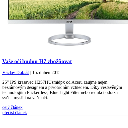
Vaše oči budou H7 zbožňovat
Václav Dobiáš
| 15. duben 2015
25” IPS krasavec H257HUsmidpx od Aceru zaujme nejen
bezrámovým designem a prvotřídním vzhledem. Díky vestavěným
technologiím Flicker-less, Blue Light Filter nebo redukcí odrazu
světla myslí i na vaše oči.
celý článek
přečíst článek