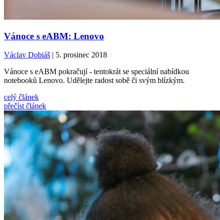
Vánoce s eABM: Lenovo
Václav Dobiáš
| 5. prosinec 2018
Vánoce s eABM pokračují - tentokrát se speciální nabídkou
notebooků Lenovo. Udělejte radost sobě či svým blízkým.
celý článek
přečíst článek