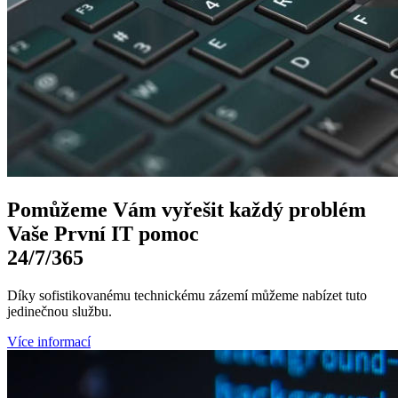
Pomůžeme Vám
vyřešit každý problém
Vaše První
IT pomoc
24/7
/365
Díky sofistikovanému technickému zázemí můžeme nabízet tuto
jedinečnou službu.
Více informací