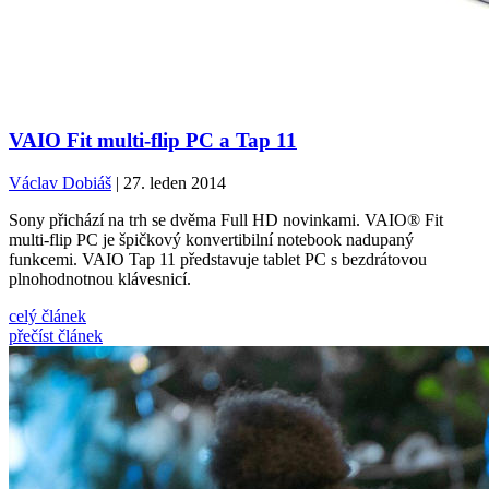
VAIO Fit multi-flip PC a Tap 11
Václav Dobiáš
| 27. leden 2014
Sony přichází na trh se dvěma Full HD novinkami. VAIO® Fit
multi-flip PC je špičkový konvertibilní notebook nadupaný
funkcemi. VAIO Tap 11 představuje tablet PC s bezdrátovou
plnohodnotnou klávesnicí.
celý článek
přečíst článek