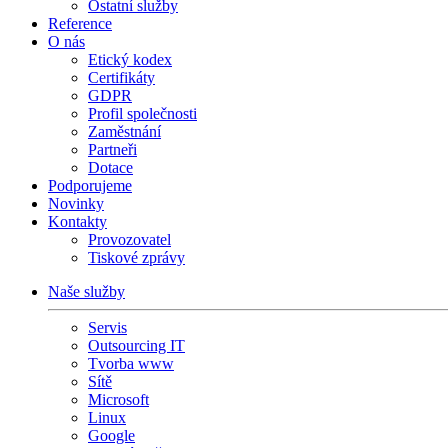
Ostatní služby
Reference
O nás
Etický kodex
Certifikáty
GDPR
Profil společnosti
Zaměstnání
Partneři
Dotace
Podporujeme
Novinky
Kontakty
Provozovatel
Tiskové zprávy
Naše služby
Servis
Outsourcing IT
Tvorba www
Sítě
Microsoft
Linux
Google