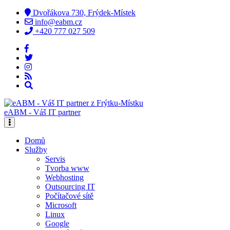
Dvořákova 730, Frýdek-Místek
info@eabm.cz
+420 777 027 509
eABM - Váš IT partner
Domů
Služby
Servis
Tvorba www
Webhosting
Outsourcing IT
Počítačové sítě
Microsoft
Linux
Google