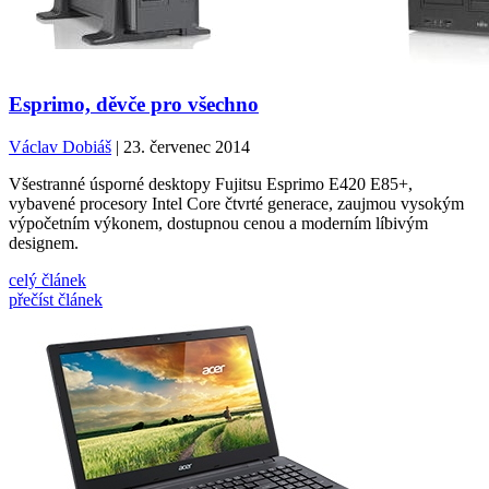
Esprimo, děvče pro všechno
Václav Dobiáš
| 23. červenec 2014
Všestranné úsporné desktopy Fujitsu Esprimo E420 E85+,
vybavené procesory Intel Core čtvrté generace, zaujmou vysokým
výpočetním výkonem, dostupnou cenou a moderním líbivým
designem.
celý článek
přečíst článek