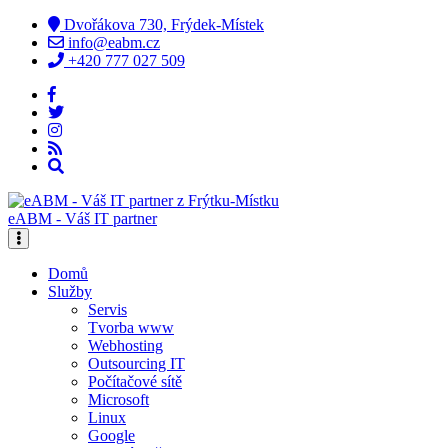
Dvořákova 730, Frýdek-Místek
info@eabm.cz
+420 777 027 509
eABM - Váš IT partner
Domů
Služby
Servis
Tvorba www
Webhosting
Outsourcing IT
Počítačové sítě
Microsoft
Linux
Google