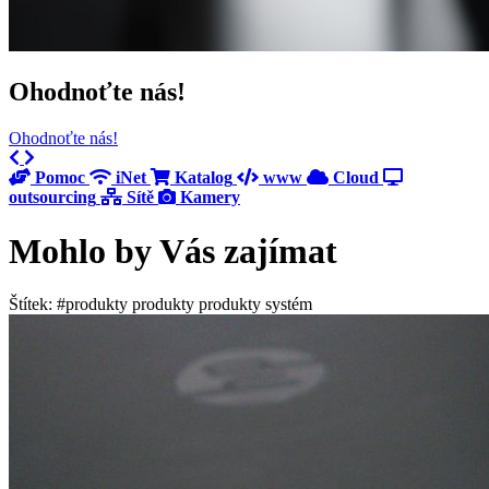
Ohodnoťte nás!
Ohodnoťte nás!
Previous
Next
Pomoc
iNet
Katalog
www
Cloud
outsourcing
Sítě
Kamery
Mohlo by Vás zajímat
Štítek: #produkty produkty produkty systém