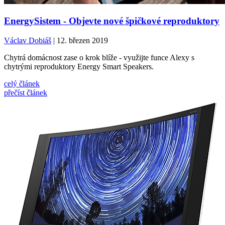
EnergySistem - Objevte nové špičkové reproduktory
Václav Dobiáš
| 12. březen 2019
Chytrá domácnost zase o krok blíže - využijte funce Alexy s
chytrými reproduktory Energy Smart Speakers.
celý článek
přečíst článek