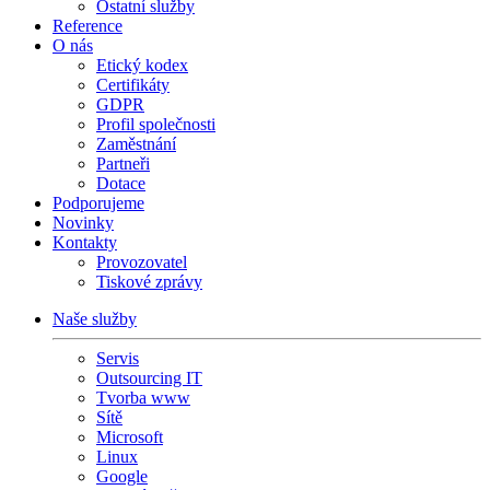
Ostatní služby
Reference
O nás
Etický kodex
Certifikáty
GDPR
Profil společnosti
Zaměstnání
Partneři
Dotace
Podporujeme
Novinky
Kontakty
Provozovatel
Tiskové zprávy
Naše služby
Servis
Outsourcing IT
Tvorba www
Sítě
Microsoft
Linux
Google