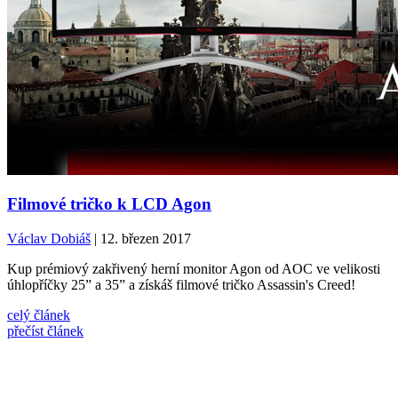
Filmové tričko k LCD Agon
Václav Dobiáš
| 12. březen 2017
Kup prémiový zakřivený herní monitor Agon od AOC ve velikosti
úhlopříčky 25” a 35” a získáš filmové tričko Assassin's Creed!
celý článek
přečíst článek