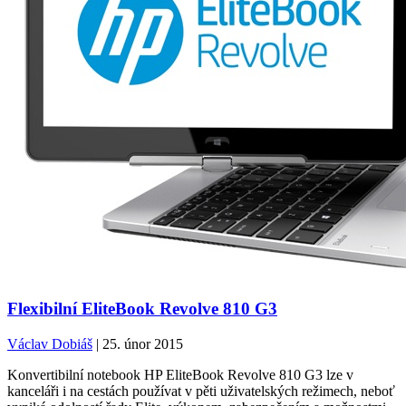
Flexibilní EliteBook Revolve 810 G3
Václav Dobiáš
| 25. únor 2015
Konvertibilní notebook HP EliteBook Revolve 810 G3 lze v
kanceláři i na cestách používat v pěti uživatelských režimech, neboť