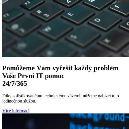
Pomůžeme Vám
vyřešit každý problém
Vaše První
IT pomoc
24/7
/365
Díky sofistikovanému technickému zázemí můžeme nabízet tuto
jedinečnou službu.
Více informací