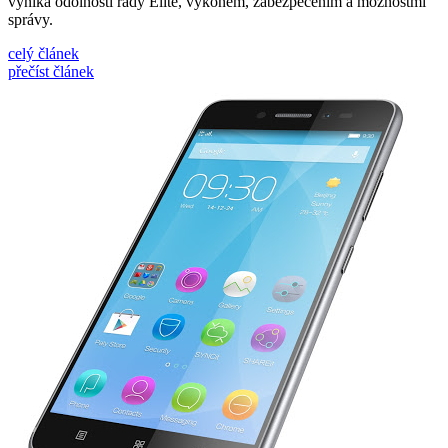
vyniká odolností řady Elite, výkonem, zabezpečením a možnostmi
správy.
celý článek
přečíst článek