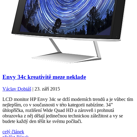
Envy 34c kreativitě meze neklade
Václav Dobiáš
| 23. září 2015
LCD monitor HP Envy 34c se drží moderních trendů a je vůbec tím
nejlepším, co v současnosti v této kategorii nabízíme. 34”
úhlopříčka, rozlišení Wide Quad HD a zároveň i prohnutá
obrazovka z něj dělají jedinečnou technickou záležitost a vy se
budete každý den těšit ke svému počítači.
celý článek