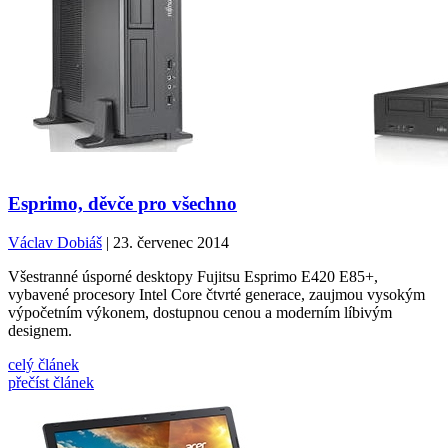
Esprimo, děvče pro všechno
Václav Dobiáš
| 23. červenec 2014
Všestranné úsporné desktopy Fujitsu Esprimo E420 E85+,
vybavené procesory Intel Core čtvrté generace, zaujmou vysokým
výpočetním výkonem, dostupnou cenou a moderním líbivým
designem.
celý článek
přečíst článek