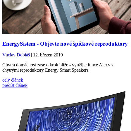
EnergySistem - Objevte nové špičkové reproduktory
Václav Dobiáš
| 12. březen 2019
Chytrá domácnost zase o krok blíže - využijte funce Alexy s
chytrými reproduktory Energy Smart Speakers.
celý článek
přečíst článek