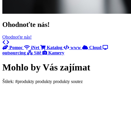
Ohodnoťte nás!
Ohodnoťte nás!
Previous
Next
Pomoc
iNet
Katalog
www
Cloud
outsourcing
Sítě
Kamery
Mohlo by Vás zajímat
Štítek: #produkty produkty produkty soutez