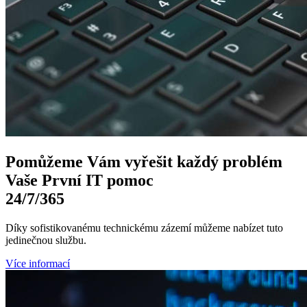
Pomůžeme Vám
vyřešit každý problém
Vaše První
IT pomoc
24/7
/365
Díky sofistikovanému technickému zázemí můžeme nabízet tuto
jedinečnou službu.
Více informací