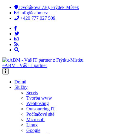
Dvořákova 730, Frýdek-Místek
info@eabm.cz
+420 777 027 509
eABM - Váš IT partner
Domů
Služby
Servis
Tvorba www
Webhosting
Outsourcing IT
Počítačové sítě
Microsoft
Linux
Google