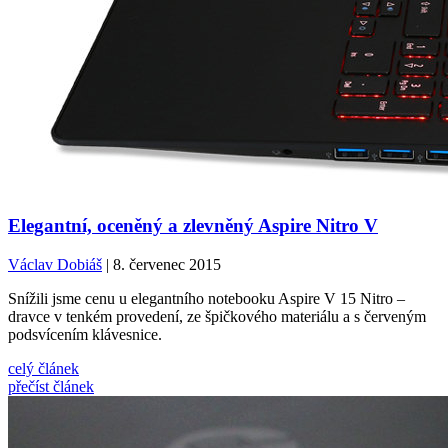
Elegantní, oceněný a zlevněný Aspire Nitro V
Václav Dobiáš
| 8. červenec 2015
Snížili jsme cenu u elegantního notebooku Aspire V 15 Nitro –
dravce v tenkém provedení, ze špičkového materiálu a s červeným
podsvícením klávesnice.
celý článek
přečíst článek