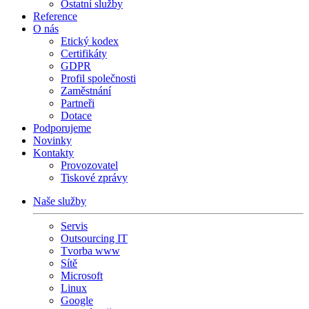
Ostatní služby
Reference
O nás
Etický kodex
Certifikáty
GDPR
Profil společnosti
Zaměstnání
Partneři
Dotace
Podporujeme
Novinky
Kontakty
Provozovatel
Tiskové zprávy
Naše služby
Servis
Outsourcing IT
Tvorba www
Sítě
Microsoft
Linux
Google