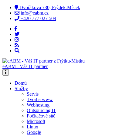
Dvořákova 730, Frýdek-Místek
info@eabm.cz
+420 777 027 509
eABM - Váš IT partner
Domů
Služby
Servis
Tvorba www
Webhosting
Outsourcing IT
Počítačové sítě
Microsoft
Linux
Google