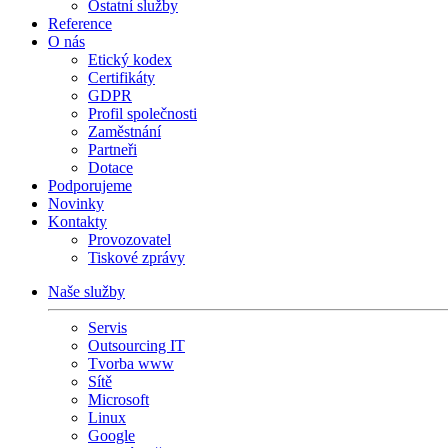
Ostatní služby
Reference
O nás
Etický kodex
Certifikáty
GDPR
Profil společnosti
Zaměstnání
Partneři
Dotace
Podporujeme
Novinky
Kontakty
Provozovatel
Tiskové zprávy
Naše služby
Servis
Outsourcing IT
Tvorba www
Sítě
Microsoft
Linux
Google