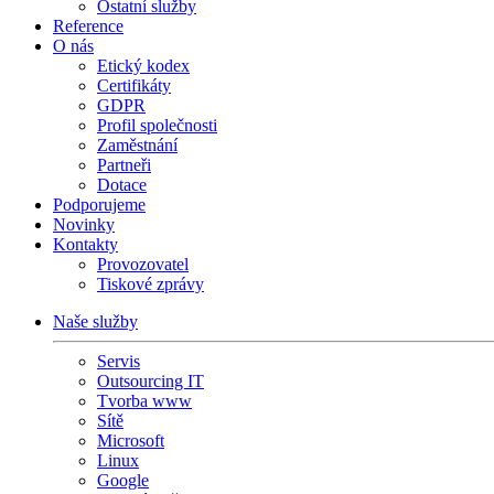
Ostatní služby
Reference
O nás
Etický kodex
Certifikáty
GDPR
Profil společnosti
Zaměstnání
Partneři
Dotace
Podporujeme
Novinky
Kontakty
Provozovatel
Tiskové zprávy
Naše služby
Servis
Outsourcing IT
Tvorba www
Sítě
Microsoft
Linux
Google