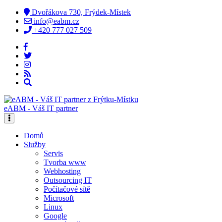
Dvořákova 730, Frýdek-Místek
info@eabm.cz
+420 777 027 509
eABM - Váš IT partner
Domů
Služby
Servis
Tvorba www
Webhosting
Outsourcing IT
Počítačové sítě
Microsoft
Linux
Google