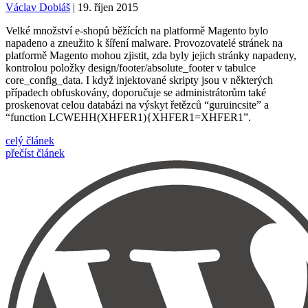
Václav Dobiáš
| 19. říjen 2015
Velké množství e-shopů běžících na platformě Magento bylo
napadeno a zneužito k šíření malware. Provozovatelé stránek na
platformě Magento mohou zjistit, zda byly jejich stránky napadeny,
kontrolou položky design/footer/absolute_footer v tabulce
core_config_data. I když injektované skripty jsou v některých
případech obfuskovány, doporučuje se administrátorům také
proskenovat celou databázi na výskyt řetězců “guruincsite” a
“function LCWEHH(XHFER1){XHFER1=XHFER1”.
celý článek
přečíst článek