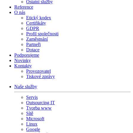
Ostatní služby
Reference
O nás
Etický kodex
Certifikáty
GDPR
Profil společnosti
Zaměstnání
Partneři
Dotace
Podporujeme
Novinky
Kontakty
Provozovatel
Tiskové zprávy
Naše služby
Servis
Outsourcing IT
Tvorba www
Sítě
Microsoft
Linux
Google