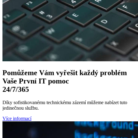
Pomůžeme Vám
vyřešit každý problém
Vaše První
IT pomoc
24/7
/365
Díky sofistikovanému technickému zázemí můžeme nabízet tuto
jedinečnou službu.
Více informací