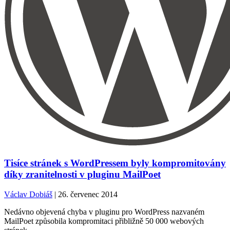
Tisíce stránek s WordPressem byly kompromitovány
díky zranitelnosti v pluginu MailPoet
Václav Dobiáš
| 26. červenec 2014
Nedávno objevená chyba v pluginu pro WordPress nazvaném
MailPoet způsobila kompromitaci přibližně 50 000 webových