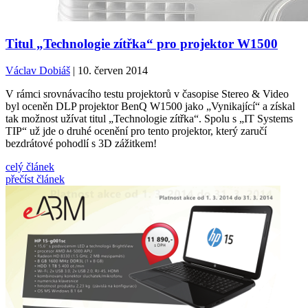
Titul „Technologie zítřka“ pro projektor W1500
Václav Dobiáš
| 10. červen 2014
V rámci srovnávacího testu projektorů v časopise Stereo & Video
byl oceněn DLP projektor BenQ W1500 jako „Vynikající“ a získal
tak možnost užívat titul „Technologie zítřka“. Spolu s „IT Systems
TIP“ už jde o druhé ocenění pro tento projektor, který zaručí
bezdrátové pohodlí s 3D zážitkem!
celý článek
přečíst článek