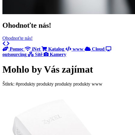
Ohodnoťte nás!
Ohodnoťte nás!
Previous
Next
Pomoc
iNet
Katalog
www
Cloud
outsourcing
Sítě
Kamery
Mohlo by Vás zajímat
Štítek: #produkty produkty produkty produkty www