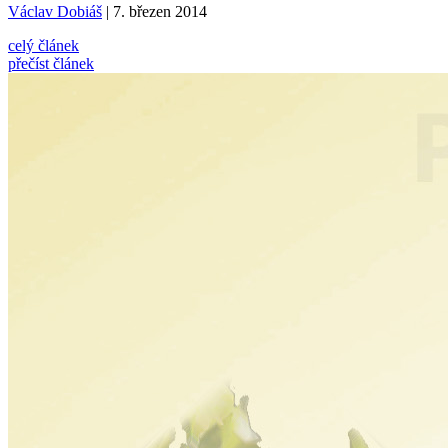
Václav Dobiáš
| 7. březen 2014
celý článek
přečíst článek