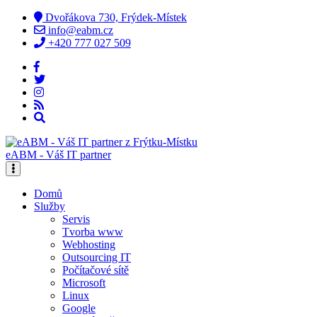
Dvořákova 730, Frýdek-Místek
info@eabm.cz
+420 777 027 509
eABM - Váš IT partner
Domů
Služby
Servis
Tvorba www
Webhosting
Outsourcing IT
Počítačové sítě
Microsoft
Linux
Google