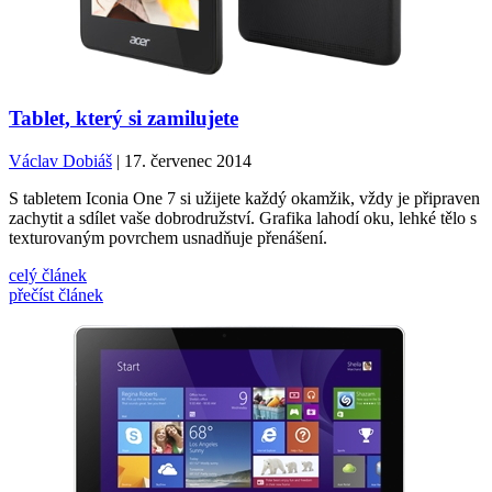
Tablet, který si zamilujete
Václav Dobiáš
| 17. červenec 2014
S tabletem Iconia One 7 si užijete každý okamžik, vždy je připraven
zachytit a sdílet vaše dobrodružství. Grafika lahodí oku, lehké tělo s
texturovaným povrchem usnadňuje přenášení.
celý článek
přečíst článek