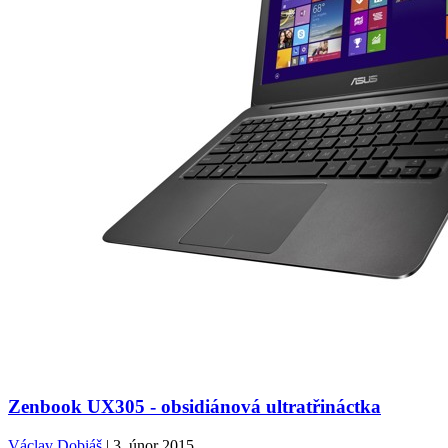
Zenbook UX305 - obsidiánová ultratřináctka
Václav Dobiáš
| 3. únor 2015