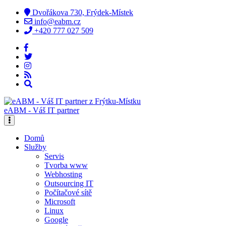
Dvořákova 730, Frýdek-Místek
info@eabm.cz
+420 777 027 509
eABM - Váš IT partner
Domů
Služby
Servis
Tvorba www
Webhosting
Outsourcing IT
Počítačové sítě
Microsoft
Linux
Google