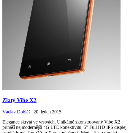
Zlatý Vibe X2
Václav Dobiáš
| 20. leden 2015
Elegance skrytá ve vrstvách. Unikátně zkonstruovaný Vibe X2
přináší nejmodernější 4G LTE konektivitu, 5” Full HD IPS displej,
osmijádrový True8Core™ od společnosti MediaTek a dvojici