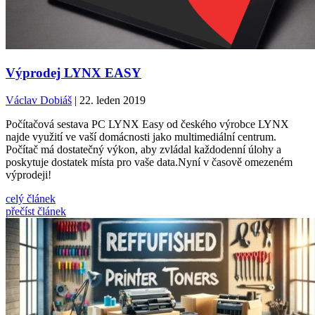
Výprodej LYNX EASY
Václav Dobiáš
| 22. leden 2019
Počítačová sestava PC LYNX Easy od českého výrobce LYNX
najde využití ve vaší domácnosti jako multimediální centrum.
Počítač má dostatečný výkon, aby zvládal každodenní úlohy a
poskytuje dostatek místa pro vaše data.Nyní v časově omezeném
výprodeji!
celý článek
přečíst článek