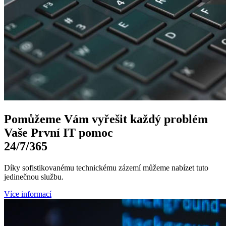
Pomůžeme Vám
vyřešit každý problém
Vaše První
IT pomoc
24/7
/365
Díky sofistikovanému technickému zázemí můžeme nabízet tuto
jedinečnou službu.
Více informací