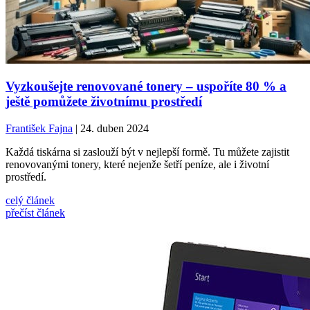
Vyzkoušejte renovované tonery – uspoříte 80 % a
ještě pomůžete životnímu prostředí
František Fajna
| 24. duben 2024
Každá tiskárna si zaslouží být v nejlepší formě. Tu můžete zajistit
renovovanými tonery, které nejenže šetří peníze, ale i životní
prostředí.
celý článek
přečíst článek