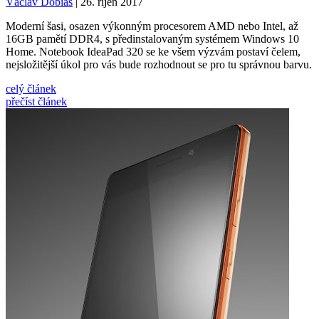
Václav Dobiáš
| 26. říjen 2017
Moderní šasi, osazen výkonným procesorem AMD nebo Intel, až
16GB pamětí DDR4, s předinstalovaným systémem Windows 10
Home. Notebook IdeaPad 320 se ke všem výzvám postaví čelem,
nejsložitější úkol pro vás bude rozhodnout se pro tu správnou barvu.
celý článek
přečíst článek