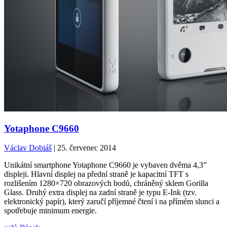
Yotaphone C9660
Václav Dobiáš
| 25. červenec 2014
Unikátní smartphone Yotaphone C9660 je vybaven dvěma 4,3”
displeji. Hlavní displej na přední straně je kapacitní TFT s
rozlišením 1280×720 obrazových bodů, chráněný sklem Gorilla
Glass. Druhý extra displej na zadní straně je typu E-Ink (tzv.
elektronický papír), který zaručí příjemné čtení i na přímém slunci a
spotřebuje minimum energie.