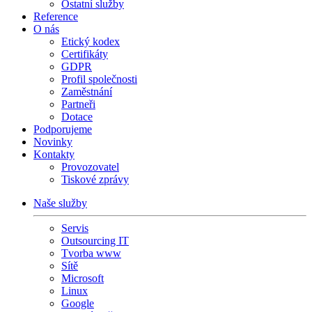
Ostatní služby
Reference
O nás
Etický kodex
Certifikáty
GDPR
Profil společnosti
Zaměstnání
Partneři
Dotace
Podporujeme
Novinky
Kontakty
Provozovatel
Tiskové zprávy
Naše služby
Servis
Outsourcing IT
Tvorba www
Sítě
Microsoft
Linux
Google