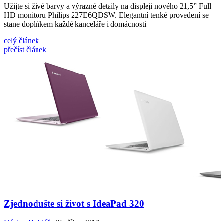
Užijte si živé barvy a výrazné detaily na displeji nového 21,5” Full
HD monitoru Philips 227E6QDSW. Elegantní tenké provedení se
stane doplňkem každé kanceláře i domácnosti.
celý článek
přečíst článek
Zjednodušte si život s IdeaPad 320