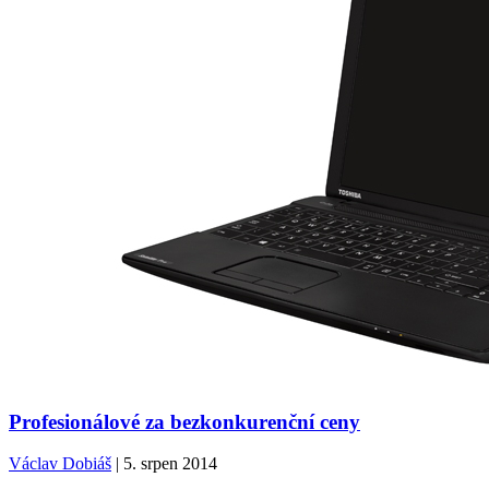
Profesionálové za bezkonkurenční ceny
Václav Dobiáš
| 5. srpen 2014