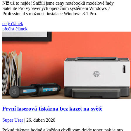
Níž už to nejde! Snížili jsme ceny notebooků modelové řady
Satellite Pro vybavených operačním systémem Windows 7
Professional s možností instalace Windows 8.1 Pro.
celý článek
přečíst článek
První laserová tiskárna bez kazet na světě
Super User
| 26. duben 2020
Pokud tisknete hodně a každou chvíli vám dojde toner, pak je pro