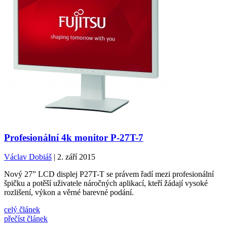
Profesionální 4k monitor P-27T-7
Václav Dobiáš
| 2. září 2015
Nový 27” LCD displej P27T-T se právem řadí mezi profesionální
špičku a potěší uživatele náročných aplikací, kteří žádají vysoké
rozlišení, výkon a věrné barevné podání.
celý článek
přečíst článek