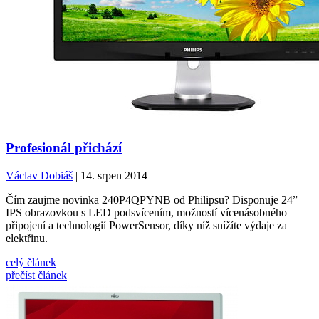
Profesionál přichází
Václav Dobiáš
| 14. srpen 2014
Čím zaujme novinka 240P4QPYNB od Philipsu? Disponuje 24”
IPS obrazovkou s LED podsvícením, možností vícenásobného
připojení a technologií PowerSensor, díky níž snížíte výdaje za
elektřinu.
celý článek
přečíst článek