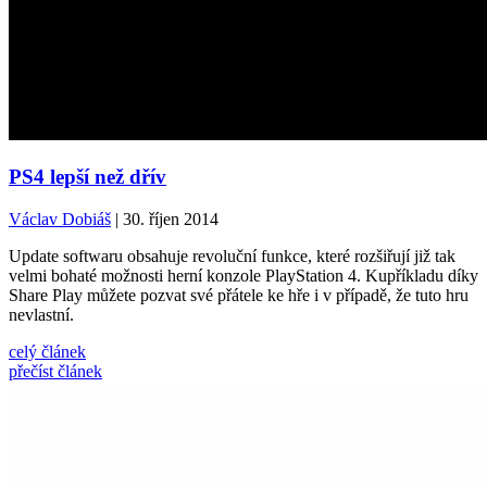
PS4 lepší než dřív
Václav Dobiáš
| 30. říjen 2014
Update softwaru obsahuje revoluční funkce, které rozšiřují již tak
velmi bohaté možnosti herní konzole PlayStation 4. Kupříkladu díky
Share Play můžete pozvat své přátele ke hře i v případě, že tuto hru
nevlastní.
celý článek
přečíst článek