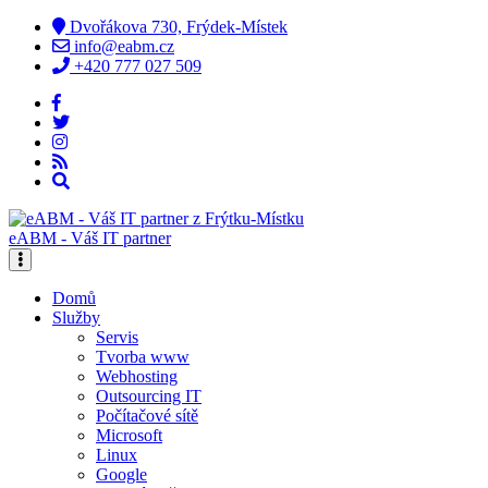
Dvořákova 730, Frýdek-Místek
info@eabm.cz
+420 777 027 509
eABM - Váš IT partner
Domů
Služby
Servis
Tvorba www
Webhosting
Outsourcing IT
Počítačové sítě
Microsoft
Linux
Google