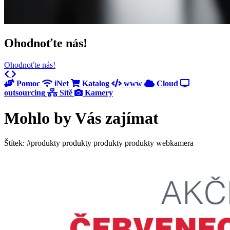
Ohodnoťte nás!
Ohodnoťte nás!
Previous
Next
Pomoc
iNet
Katalog
www
Cloud
outsourcing
Sítě
Kamery
Mohlo by Vás zajímat
Štítek: #produkty produkty produkty produkty webkamera