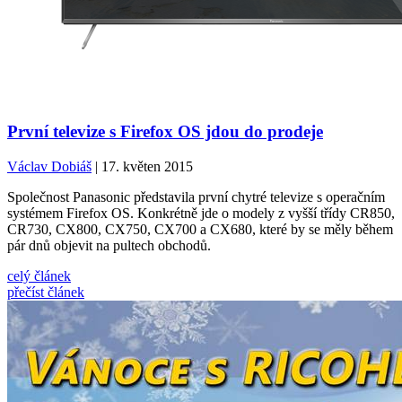
První televize s Firefox OS jdou do prodeje
Václav Dobiáš
| 17. květen 2015
Společnost Panasonic představila první chytré televize s operačním
systémem Firefox OS. Konkrétně jde o modely z vyšší třídy CR850,
CR730, CX800, CX750, CX700 a CX680, které by se měly během
pár dnů objevit na pultech obchodů.
celý článek
přečíst článek