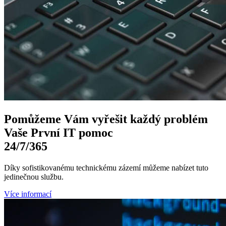
Pomůžeme Vám
vyřešit každý problém
Vaše První
IT pomoc
24/7
/365
Díky sofistikovanému technickému zázemí můžeme nabízet tuto
jedinečnou službu.
Více informací