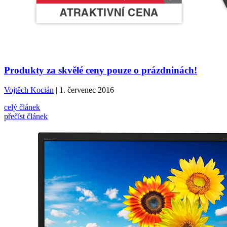
Produkty za skvělé ceny pouze o prázdninách!
Vojtěch Kocián
| 1. červenec 2016
celý článek
přečíst článek