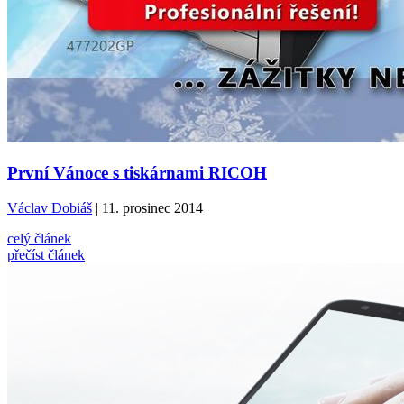
První Vánoce s tiskárnami RICOH
Václav Dobiáš
| 11. prosinec 2014
celý článek
přečíst článek