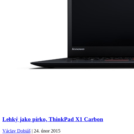
Lehký jako pírko, ThinkPad X1 Carbon
Václav Dobiáš
| 24. únor 2015