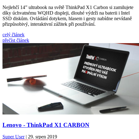
Nejlehčí 14” ultrabook na světě ThinkPad X1 Carbon si zamilujete
díky úchvatnému WQHD displeji, dlouhé výdrži na baterii i Intel
SSD diskům. Ovládání dotykem, hlasem i gesty nabídne nevídaně
přizpůsobivý, interaktivní zážitek při používání.
celý článek
přečíst článek
Lenovo - ThinkPad X1 CARBON
Super User
| 29. srpen 2019