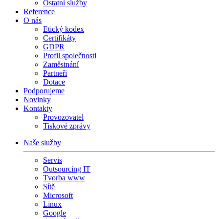
Ostatní služby
Reference
O nás
Etický kodex
Certifikáty
GDPR
Profil společnosti
Zaměstnání
Partneři
Dotace
Podporujeme
Novinky
Kontakty
Provozovatel
Tiskové zprávy
Naše služby
Servis
Outsourcing IT
Tvorba www
Sítě
Microsoft
Linux
Google