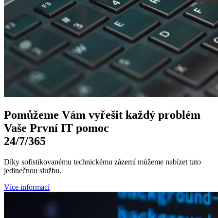
Pomůžeme Vám
vyřešit každý problém
Vaše První
IT pomoc
24/7
/365
Díky sofistikovanému technickému zázemí můžeme nabízet tuto
jedinečnou službu.
Více informací