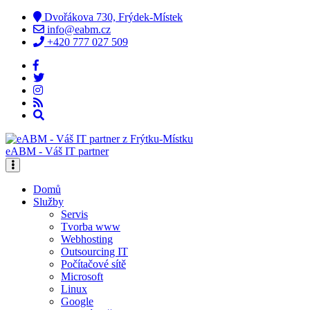
Dvořákova 730, Frýdek-Místek
info@eabm.cz
+420 777 027 509
eABM - Váš IT partner
Domů
Služby
Servis
Tvorba www
Webhosting
Outsourcing IT
Počítačové sítě
Microsoft
Linux
Google