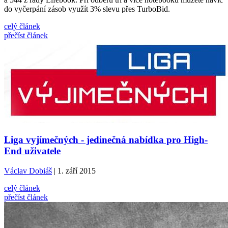
do vyčerpání zásob využít 3% slevu přes TurboBid.
celý článek
přečíst článek
Liga vyjímečných - jedinečná nabídka pro High-
End uživatele
Václav Dobiáš
| 1. září 2015
celý článek
přečíst článek