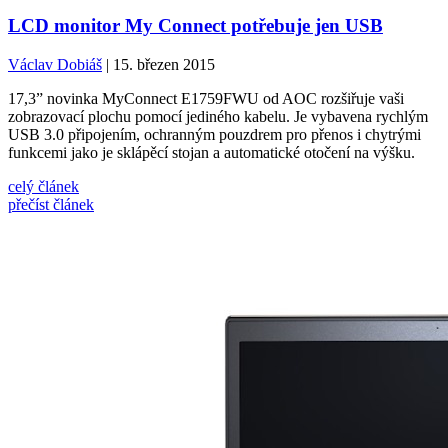
LCD monitor My Connect potřebuje jen USB
Václav Dobiáš
| 15. březen 2015
17,3” novinka MyConnect E1759FWU od AOC rozšiřuje vaši
zobrazovací plochu pomocí jediného kabelu. Je vybavena rychlým
USB 3.0 připojením, ochranným pouzdrem pro přenos i chytrými
funkcemi jako je sklápěcí stojan a automatické otočení na výšku.
celý článek
přečíst článek