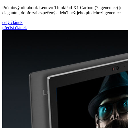
Prémiový ultrabook Lenovo ThinkPad X1 Carbon (7. generace) je
elegantní, dobře zabezpečený a lehčí než jeho předchozí generace.
celý článek
přečíst článek