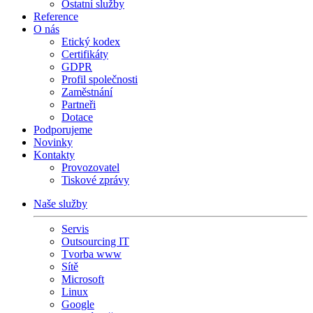
Ostatní služby
Reference
O nás
Etický kodex
Certifikáty
GDPR
Profil společnosti
Zaměstnání
Partneři
Dotace
Podporujeme
Novinky
Kontakty
Provozovatel
Tiskové zprávy
Naše služby
Servis
Outsourcing IT
Tvorba www
Sítě
Microsoft
Linux
Google