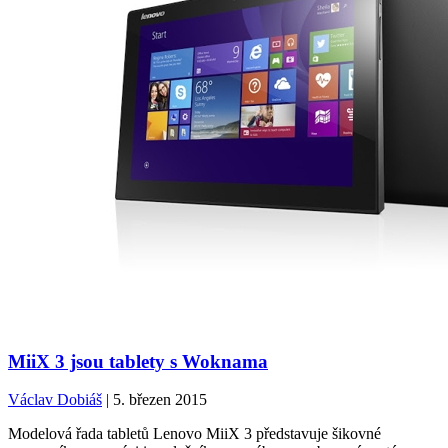
MiiX 3 jsou tablety s Woknama
Václav Dobiáš
| 5. březen 2015
Modelová řada tabletů Lenovo MiiX 3 představuje šikovné