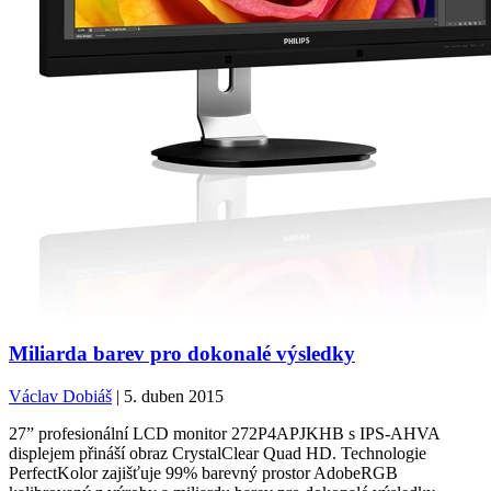
Miliarda barev pro dokonalé výsledky
Václav Dobiáš
| 5. duben 2015
27” profesionální LCD monitor 272P4APJKHB s IPS-AHVA
displejem přináší obraz CrystalClear Quad HD. Technologie
PerfectKolor zajišťuje 99% barevný prostor AdobeRGB