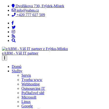
Dvořákova 730, Frýdek-Místek
info@eabm.cz
+420 777 027 509
eABM - Váš IT partner
Domů
Služby
Servis
Tvorba www
Webhosting
Outsourcing IT
Počítačové sítě
Microsoft
Linux
Google