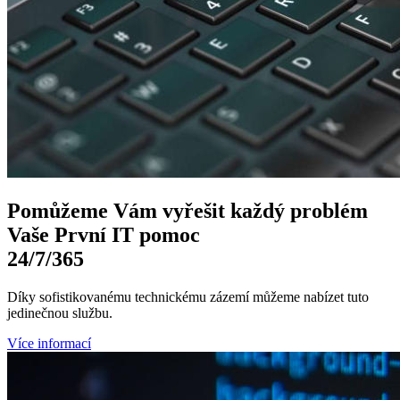
Pomůžeme Vám
vyřešit každý problém
Vaše První
IT pomoc
24/7
/365
Díky sofistikovanému technickému zázemí můžeme nabízet tuto
jedinečnou službu.
Více informací