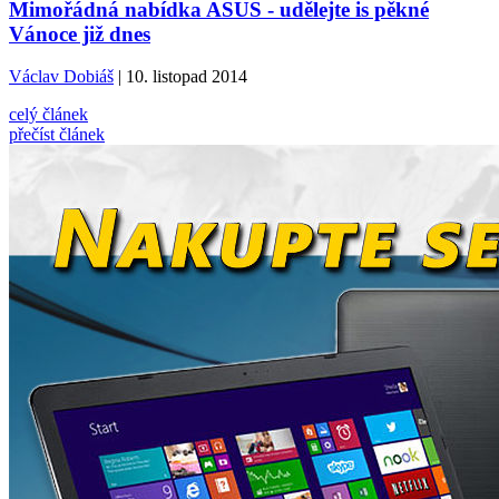
Mimořádná nabídka ASUS - udělejte is pěkné
Vánoce již dnes
Václav Dobiáš
| 10. listopad 2014
celý článek
přečíst článek