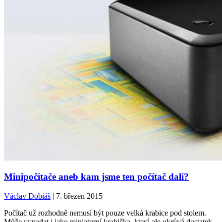
Minipočítače aneb kam jsme ten počítač dali?
Václav Dobiáš
| 7. březen 2015
Počítač už rozhodně nemusí být pouze velká krabice pod stolem.
Může vypadat i jako miniaturní krabička, která ale ukrývá dostatek