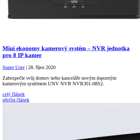
Mini ekonomy kamerový systém – NVR jednotka
pro 8 IP kamer
Super User
| 28. říjen 2020
Zabezpečte svůj domov nebo kanceláře novým úsporným
kamerovým systémem UNV NVR NVR301-08S2.
celý článek
přečíst článek