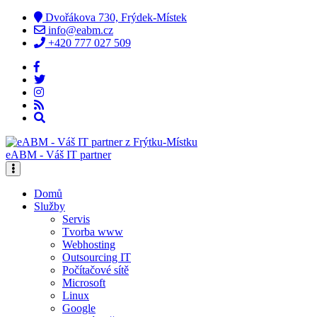
Dvořákova 730, Frýdek-Místek
info@eabm.cz
+420 777 027 509
eABM - Váš IT partner
Domů
Služby
Servis
Tvorba www
Webhosting
Outsourcing IT
Počítačové sítě
Microsoft
Linux
Google