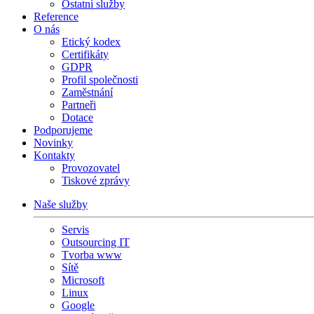
Ostatní služby
Reference
O nás
Etický kodex
Certifikáty
GDPR
Profil společnosti
Zaměstnání
Partneři
Dotace
Podporujeme
Novinky
Kontakty
Provozovatel
Tiskové zprávy
Naše služby
Servis
Outsourcing IT
Tvorba www
Sítě
Microsoft
Linux
Google