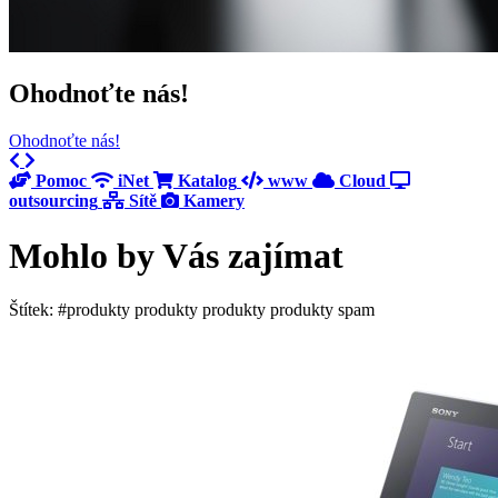
Ohodnoťte nás!
Ohodnoťte nás!
Previous
Next
Pomoc
iNet
Katalog
www
Cloud
outsourcing
Sítě
Kamery
Mohlo by Vás zajímat
Štítek: #produkty produkty produkty produkty spam