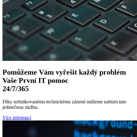
Pomůžeme Vám
vyřešit každý problém
Vaše První
IT pomoc
24/7
/365
Díky sofistikovanému technickému zázemí můžeme nabízet tuto
jedinečnou službu.
Více informací