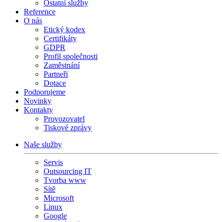
Ostatní služby
Reference
O nás
Etický kodex
Certifikáty
GDPR
Profil společnosti
Zaměstnání
Partneři
Dotace
Podporujeme
Novinky
Kontakty
Provozovatel
Tiskové zprávy
Naše služby
Servis
Outsourcing IT
Tvorba www
Sítě
Microsoft
Linux
Google