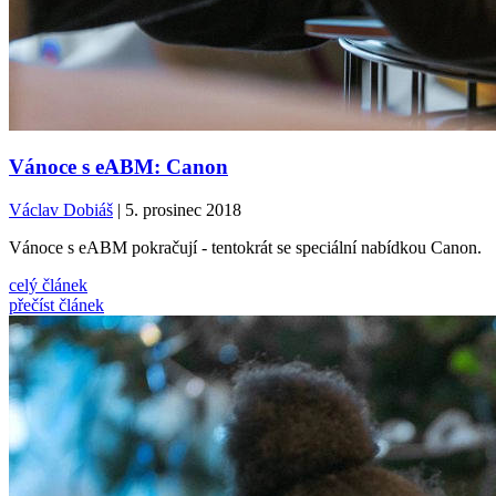
Vánoce s eABM: Canon
Václav Dobiáš
| 5. prosinec 2018
Vánoce s eABM pokračují - tentokrát se speciální nabídkou Canon.
celý článek
přečíst článek