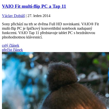
VAIO Fit multi-flip PC a Tap 11
Václav Dobiáš
| 27. leden 2014
Sony přichází na trh se dvěma Full HD novinkami. VAIO® Fit
multi-flip PC je špičkový konvertibilní notebook nadupaný
funkcemi. VAIO Tap 11 představuje tablet PC s bezdrátovou
plnohodnotnou klávesnicí.
celý článek
přečíst článek