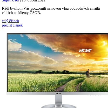
Super User
| 25. duben 2021
Rádi bychom Vás upozornili na novou vlnu podvodných emailů
cílících na klienty ČSOB.
celý článek
přečíst článek