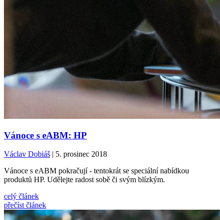
Vánoce s eABM: HP
Václav Dobiáš
| 5. prosinec 2018
Vánoce s eABM pokračují - tentokrát se speciální nabídkou
produktů HP. Udělejte radost sobě či svým blízkým.
celý článek
přečíst článek