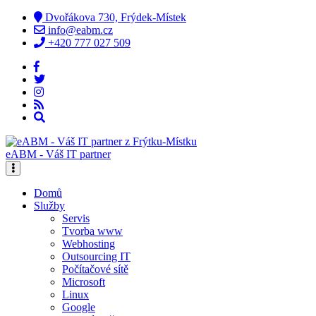
Dvořákova 730, Frýdek-Místek
info@eabm.cz
+420 777 027 509
eABM - Váš IT partner
Domů
Služby
Servis
Tvorba www
Webhosting
Outsourcing IT
Počítačové sítě
Microsoft
Linux
Google