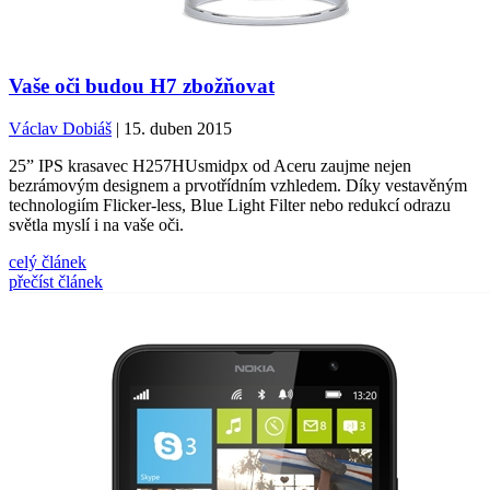
Vaše oči budou H7 zbožňovat
Václav Dobiáš
| 15. duben 2015
25” IPS krasavec H257HUsmidpx od Aceru zaujme nejen
bezrámovým designem a prvotřídním vzhledem. Díky vestavěným
technologiím Flicker-less, Blue Light Filter nebo redukcí odrazu
světla myslí i na vaše oči.
celý článek
přečíst článek