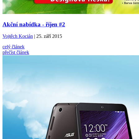
Akční nabídka - říjen #2
Vojtěch Kocián
| 25. září 2015
celý článek
přečíst článek