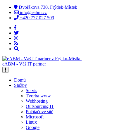
Dvořákova 730, Frýdek-Místek
info@eabm.cz
+420 777 027 509
eABM - Váš IT partner
Domů
Služby
Servis
Tvorba www
Webhosting
Outsourcing IT
Počítačové sítě
Microsoft
Linux
Google