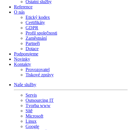
Ostatní služby
Reference
O nás
Etický kodex
Certifikáty
GDPR
Profil společnosti
Zaměstnání
Partneři
Dotace
Podporujeme
Novinky
Kontakty
Provozovatel
Tiskové zprávy
Naše služby
Servis
Outsourcing IT
Tvorba www
Sítě
Microsoft
Linux
Google