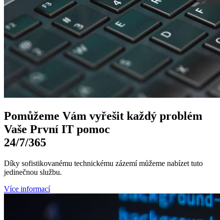
Pomůžeme Vám
vyřešit každý problém
Vaše První
IT pomoc
24/7
/365
Díky sofistikovanému technickému zázemí můžeme nabízet tuto
jedinečnou službu.
Více informací