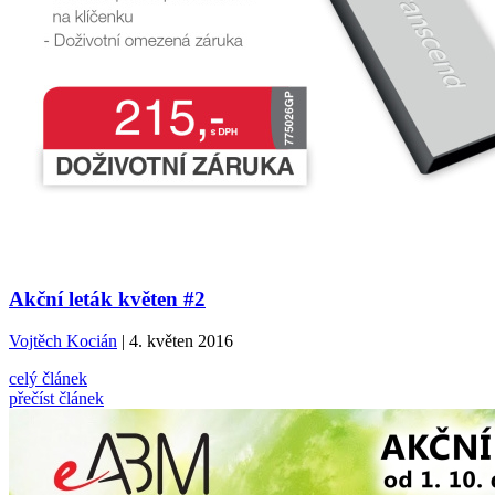
Akční leták květen #2
Vojtěch Kocián
| 4. květen 2016
celý článek
přečíst článek