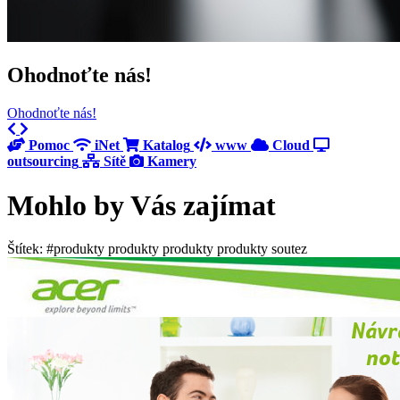
Ohodnoťte nás!
Ohodnoťte nás!
Previous
Next
Pomoc
iNet
Katalog
www
Cloud
outsourcing
Sítě
Kamery
Mohlo by Vás zajímat
Štítek: #produkty produkty produkty produkty soutez