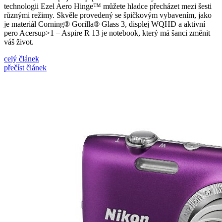
technologii Ezel Aero Hinge™ můžete hladce přecházet mezi šesti
různými režimy. Skvěle provedený se špičkovým vybavením, jako
je materiál Corning® Gorilla® Glass 3, displej WQHD a aktivní
pero Acersup>1 – Aspire R 13 je notebook, který má šanci změnit
váš život.
celý článek
přečíst článek