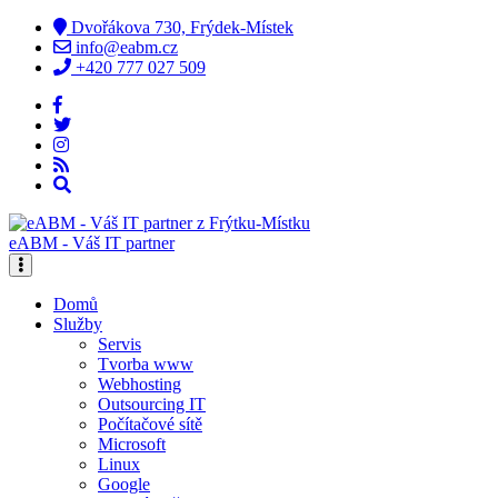
Dvořákova 730, Frýdek-Místek
info@eabm.cz
+420 777 027 509
eABM - Váš IT partner
Domů
Služby
Servis
Tvorba www
Webhosting
Outsourcing IT
Počítačové sítě
Microsoft
Linux
Google