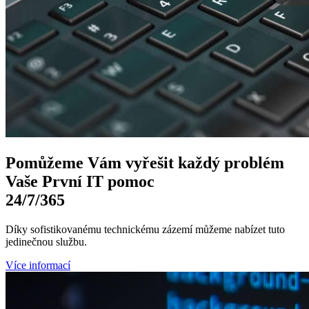
Pomůžeme Vám
vyřešit každý problém
Vaše První
IT pomoc
24/7
/365
Díky sofistikovanému technickému zázemí můžeme nabízet tuto
jedinečnou službu.
Více informací