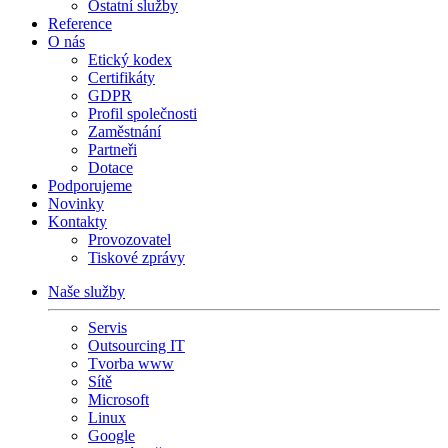
Ostatní služby
Reference
O nás
Etický kodex
Certifikáty
GDPR
Profil společnosti
Zaměstnání
Partneři
Dotace
Podporujeme
Novinky
Kontakty
Provozovatel
Tiskové zprávy
Naše služby
Servis
Outsourcing IT
Tvorba www
Sítě
Microsoft
Linux
Google