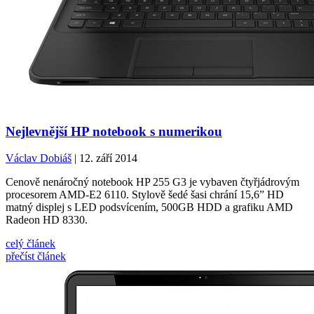
Nejlevnější HP notebook s numerikou
Václav Dobiáš
| 12. září 2014
Cenově nenáročný notebook HP 255 G3 je vybaven čtyřjádrovým
procesorem AMD-E2 6110. Stylově šedé šasi chrání 15,6” HD
matný displej s LED podsvícením, 500GB HDD a grafiku AMD
Radeon HD 8330.
celý článek
přečíst článek