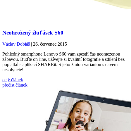
Neohrožený žluťásek S60
Václav Dobiáš
| 26. červenec 2015
Pohledný smartphone Lenovo S60 vám zpestří čas neomezenou
zábavou. Buďte on-line, užívejte si kvalitní fotografie a sdílení bez
poplatků s aplikací SHAREit. S jeho žlutou variantou s davem
nesplynete!
celý článek
přečíst článek