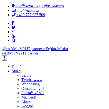
Dvořákova 730, Frýdek-Místek
info@eabm.cz
+420 777 027 509
eABM - Váš IT partner
Domů
Služby
Servis
Tvorba www
Webhosting
Outsourcing IT
Počítačové sítě
Microsoft
Linux
Google