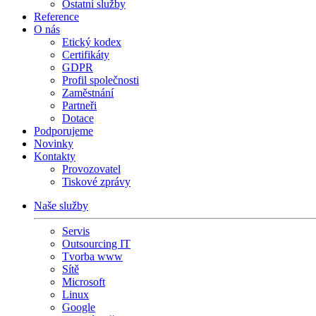
Ostatní služby
Reference
O nás
Etický kodex
Certifikáty
GDPR
Profil společnosti
Zaměstnání
Partneři
Dotace
Podporujeme
Novinky
Kontakty
Provozovatel
Tiskové zprávy
Naše služby
Servis
Outsourcing IT
Tvorba www
Sítě
Microsoft
Linux
Google