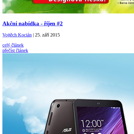
Akční nabídka - říjen #2
Vojtěch Kocián
| 25. září 2015
celý článek
přečíst článek