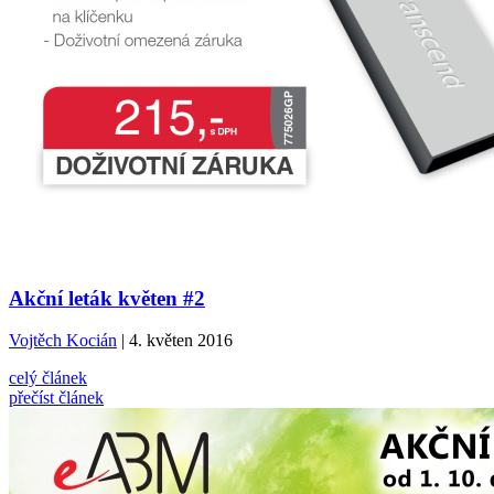
Akční leták květen #2
Vojtěch Kocián
| 4. květen 2016
celý článek
přečíst článek