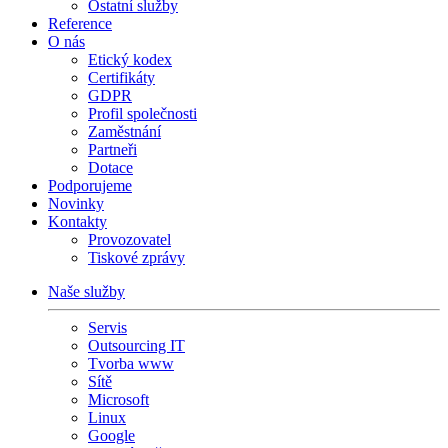
Ostatní služby
Reference
O nás
Etický kodex
Certifikáty
GDPR
Profil společnosti
Zaměstnání
Partneři
Dotace
Podporujeme
Novinky
Kontakty
Provozovatel
Tiskové zprávy
Naše služby
Servis
Outsourcing IT
Tvorba www
Sítě
Microsoft
Linux
Google