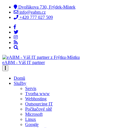
Dvořákova 730, Frýdek-Místek
info@eabm.cz
+420 777 027 509
eABM - Váš IT partner
Domů
Služby
Servis
Tvorba www
Webhosting
Outsourcing IT
Počítačové sítě
Microsoft
Linux
Google