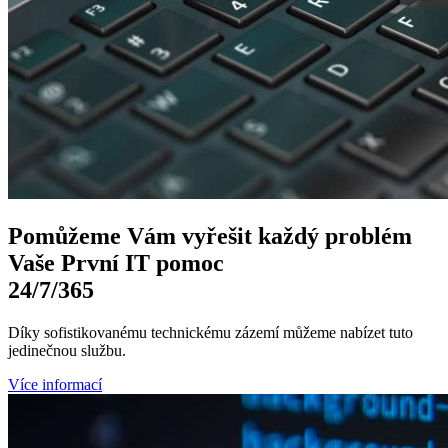
Pomůžeme Vám
vyřešit každý problém
Vaše První
IT pomoc
24/7
/365
Díky sofistikovanému technickému zázemí můžeme nabízet tuto
jedinečnou službu.
Více informací