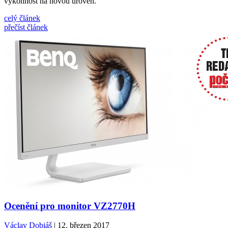
výkonnost na novou úroveň.
celý článek
přečíst článek
Ocenění pro monitor VZ2770H
Václav Dobiáš
| 12. březen 2017