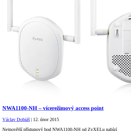
NWA1100-NH – vícerežimový access point
Václav Dobiáš
| 12. únor 2015
Nejnovější přístupový bod NWA1100-NH od ZyXELu nabízí