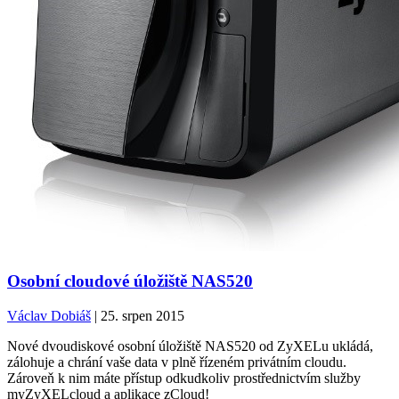
Osobní cloudové úložiště NAS520
Václav Dobiáš
| 25. srpen 2015
Nové dvoudiskové osobní úložiště NAS520 od ZyXELu ukládá,
zálohuje a chrání vaše data v plně řízeném privátním cloudu.
Zároveň k nim máte přístup odkudkoliv prostřednictvím služby
myZyXELcloud a aplikace zCloud!