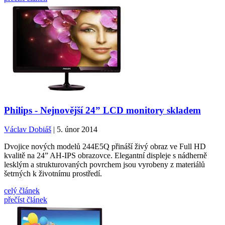
Philips - Nejnovější 24” LCD monitory skladem
Václav Dobiáš
| 5. únor 2014
Dvojice nových modelů 244E5Q přináší živý obraz ve Full HD
kvalitě na 24” AH-IPS obrazovce. Elegantní displeje s nádherně
lesklým a strukturovaných povrchem jsou vyrobeny z materiálů
šetrných k životnímu prostředí.
celý článek
přečíst článek