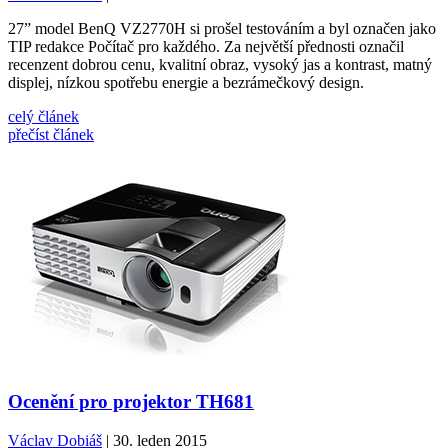
27” model BenQ VZ2770H si prošel testováním a byl označen jako
TIP redakce Počítač pro každého. Za největší přednosti označil
recenzent dobrou cenu, kvalitní obraz, vysoký jas a kontrast, matný
displej, nízkou spotřebu energie a bezrámečkový design.
celý článek
přečíst článek
Ocenění pro projektor TH681
Václav Dobiáš
| 30. leden 2015