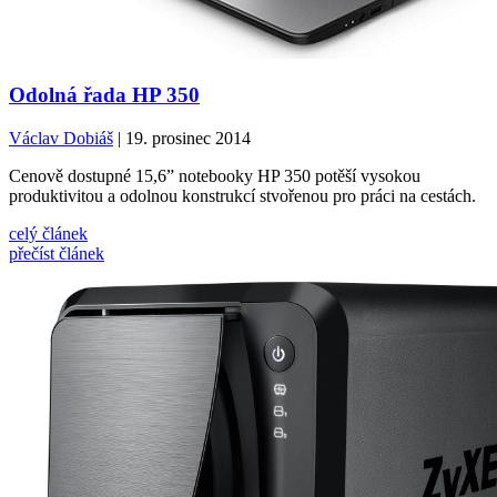
Odolná řada HP 350
Václav Dobiáš
| 19. prosinec 2014
Cenově dostupné 15,6” notebooky HP 350 potěší vysokou
produktivitou a odolnou konstrukcí stvořenou pro práci na cestách.
celý článek
přečíst článek