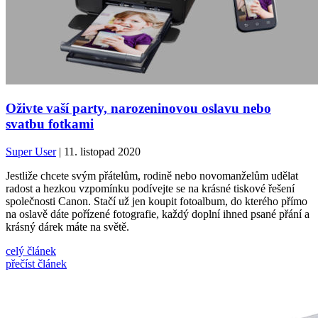
Oživte vaší party, narozeninovou oslavu nebo
svatbu fotkami
Super User
| 11. listopad 2020
Jestliže chcete svým přátelům, rodině nebo novomanželům udělat
radost a hezkou vzpomínku podívejte se na krásné tiskové řešení
společnosti Canon. Stačí už jen koupit fotoalbum, do kterého přímo
na oslavě dáte pořízené fotografie, každý doplní ihned psané přání a
krásný dárek máte na světě.
celý článek
přečíst článek