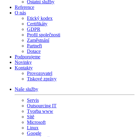
Ostatní služby
Reference
O nás
Etický kodex
Certifikáty
GDPR
Profil společnosti
Zaměstnání
Partneři
Dotace
Podporujeme
Novinky
Kontakty
Provozovatel
Tiskové zprávy
Naše služby
Servis
Outsourcing IT
Tvorba www
Sítě
Microsoft
Linux
Google