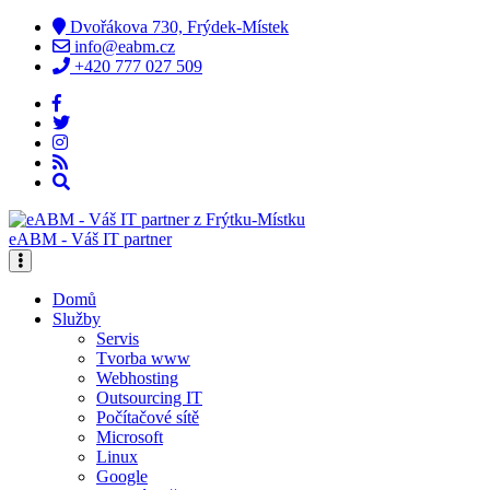
Dvořákova 730, Frýdek-Místek
info@eabm.cz
+420 777 027 509
eABM - Váš IT partner
Domů
Služby
Servis
Tvorba www
Webhosting
Outsourcing IT
Počítačové sítě
Microsoft
Linux
Google