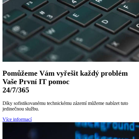
Pomůžeme Vám
vyřešit každý problém
Vaše První
IT pomoc
24/7
/365
Díky sofistikovanému technickému zázemí můžeme nabízet tuto
jedinečnou službu.
Více informací