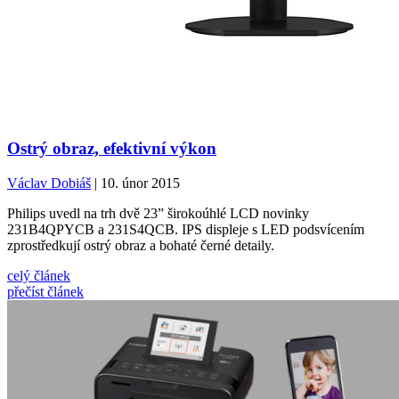
Ostrý obraz, efektivní výkon
Václav Dobiáš
| 10. únor 2015
Philips uvedl na trh dvě 23” širokoúhlé LCD novinky
231B4QPYCB a 231S4QCB. IPS displeje s LED podsvícením
zprostředkují ostrý obraz a bohaté černé detaily.
celý článek
přečíst článek