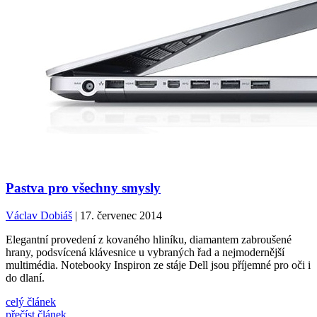
Pastva pro všechny smysly
Václav Dobiáš
| 17. červenec 2014
Elegantní provedení z kovaného hliníku, diamantem zabroušené
hrany, podsvícená klávesnice u vybraných řad a nejmodernější
multimédia. Notebooky Inspiron ze stáje Dell jsou příjemné pro oči i
do dlaní.
celý článek
přečíst článek