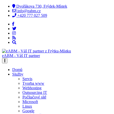
Dvořákova 730, Frýdek-Místek
info@eabm.cz
+420 777 027 509
eABM - Váš IT partner
Domů
Služby
Servis
Tvorba www
Webhosting
Outsourcing IT
Počítačové sítě
Microsoft
Linux
Google