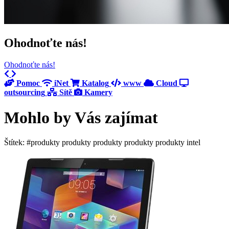
Ohodnoťte nás!
Ohodnoťte nás!
Previous
Next
Pomoc
iNet
Katalog
www
Cloud
outsourcing
Sítě
Kamery
Mohlo by Vás zajímat
Štítek: #produkty produkty produkty produkty produkty intel