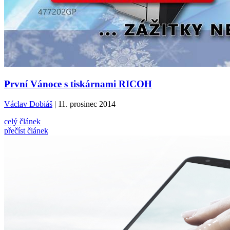
První Vánoce s tiskárnami RICOH
Václav Dobiáš
| 11. prosinec 2014
celý článek
přečíst článek