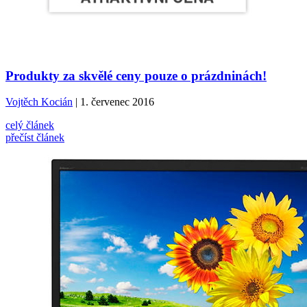
Produkty za skvělé ceny pouze o prázdninách!
Vojtěch Kocián
| 1. červenec 2016
celý článek
přečíst článek