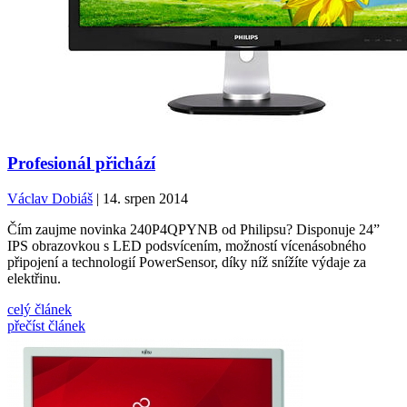
Profesionál přichází
Václav Dobiáš
| 14. srpen 2014
Čím zaujme novinka 240P4QPYNB od Philipsu? Disponuje 24”
IPS obrazovkou s LED podsvícením, možností vícenásobného
připojení a technologií PowerSensor, díky níž snížíte výdaje za
elektřinu.
celý článek
přečíst článek