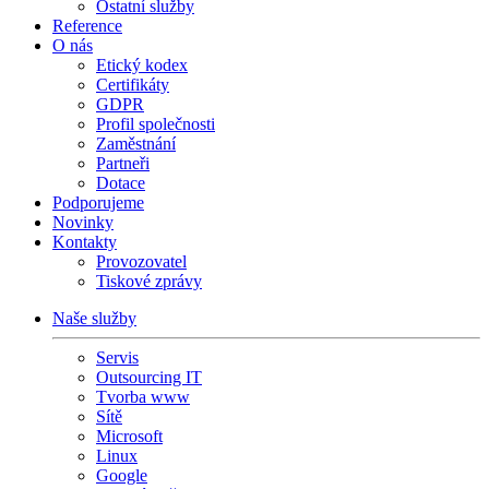
Ostatní služby
Reference
O nás
Etický kodex
Certifikáty
GDPR
Profil společnosti
Zaměstnání
Partneři
Dotace
Podporujeme
Novinky
Kontakty
Provozovatel
Tiskové zprávy
Naše služby
Servis
Outsourcing IT
Tvorba www
Sítě
Microsoft
Linux
Google