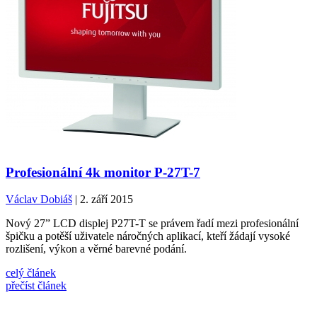
Profesionální 4k monitor P-27T-7
Václav Dobiáš
| 2. září 2015
Nový 27” LCD displej P27T-T se právem řadí mezi profesionální
špičku a potěší uživatele náročných aplikací, kteří žádají vysoké
rozlišení, výkon a věrné barevné podání.
celý článek
přečíst článek