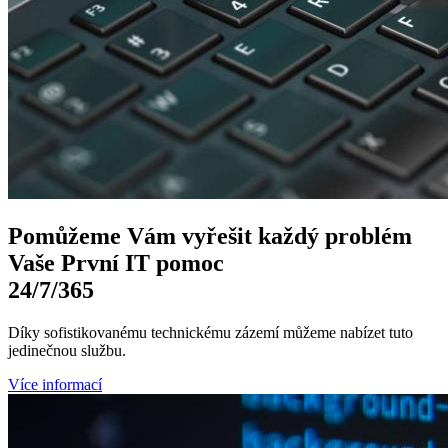
Pomůžeme Vám
vyřešit každý problém
Vaše První
IT pomoc
24/7
/365
Díky sofistikovanému technickému zázemí můžeme nabízet tuto
jedinečnou službu.
Více informací