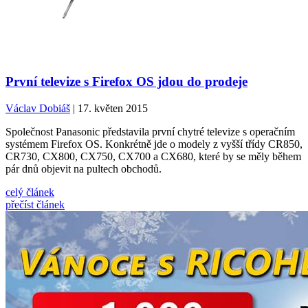
První televize s Firefox OS jdou do prodeje
Václav Dobiáš
| 17. květen 2015
Společnost Panasonic představila první chytré televize s operačním
systémem Firefox OS. Konkrétně jde o modely z vyšší třídy CR850,
CR730, CX800, CX750, CX700 a CX680, které by se měly během
pár dnů objevit na pultech obchodů.
celý článek
přečíst článek