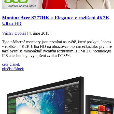
Monitor Acer S277HK = Elegance v rozlišení 4K2K
Ultra HD
Václav Dobiáš
| 4. únor 2015
Tyto nádherné monitory jsou prvními na světě, které poskytují obraz
v rozlišení 4K2K Ultra HD na obrazovce bez rámečku.Jako první se
také pyšní se mimořádně rychlým rozhraním HDMI 2.0, technologií
IPS a technologií vylepšení zvuku DTS™.
celý článek
přečíst článek