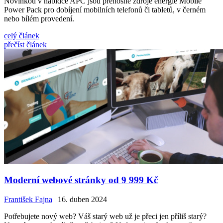
Novinkou v nabídce APC jsou přenosné zdroje energie Mobile
Power Pack pro dobíjení mobilních telefonů či tabletů, v černém
nebo bílém provedení.
celý článek
přečíst článek
Moderní webové stránky od 9 999 Kč
František Fajna
| 16. duben 2024
Potřebujete nový web? Váš starý web už je přeci jen příliš starý?