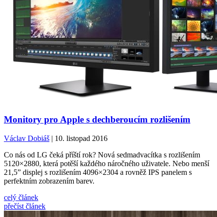
Monitory pro Apple s dechberoucím rozlišením
Václav Dobiáš
| 10. listopad 2016
Co nás od LG čeká příští rok? Nová sedmadvacítka s rozlišením
5120×2880, která potěší každého náročného uživatele. Nebo menší
21,5” displej s rozlišením 4096×2304 a rovněž IPS panelem s
perfektním zobrazením barev.
celý článek
přečíst článek