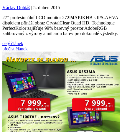
Václav Dobiáš
| 5. duben 2015
27” profesionální LCD monitor 272P4APJKHB s IPS-AHVA
displejem přináší obraz CrystalClear Quad HD. Technologie
PerfectKolor zajišťuje 99% barevný prostor AdobeRGB
kalibrovaný z výroby a miliardu barev pro dokonalé výsledky.
celý článek
přečíst článek