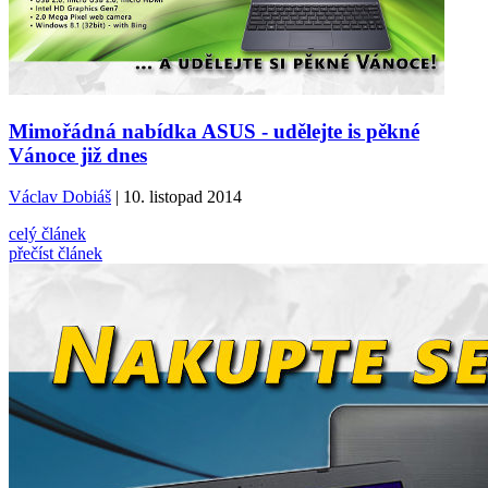
Mimořádná nabídka ASUS - udělejte is pěkné
Vánoce již dnes
Václav Dobiáš
| 10. listopad 2014
celý článek
přečíst článek