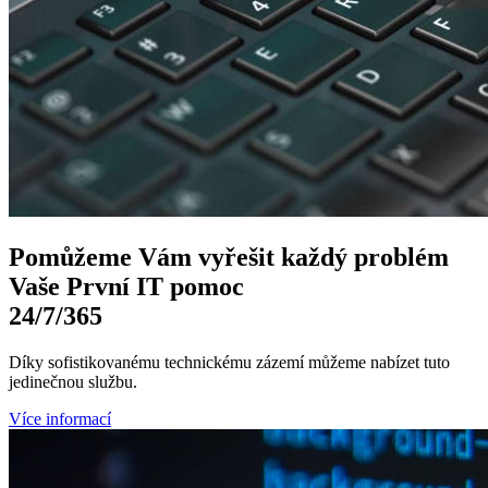
Pomůžeme Vám
vyřešit každý problém
Vaše První
IT pomoc
24/7
/365
Díky sofistikovanému technickému zázemí můžeme nabízet tuto
jedinečnou službu.
Více informací