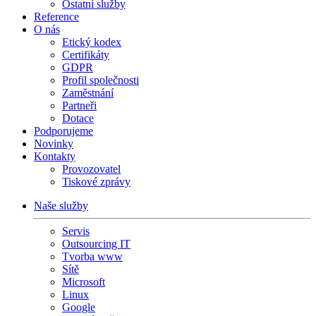
Ostatní služby
Reference
O nás
Etický kodex
Certifikáty
GDPR
Profil společnosti
Zaměstnání
Partneři
Dotace
Podporujeme
Novinky
Kontakty
Provozovatel
Tiskové zprávy
Naše služby
Servis
Outsourcing IT
Tvorba www
Sítě
Microsoft
Linux
Google