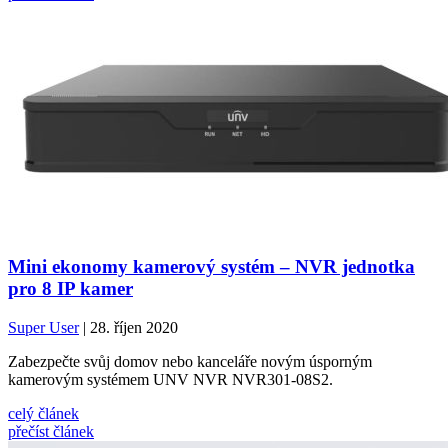
Mini ekonomy kamerový systém – NVR jednotka
pro 8 IP kamer
Super User
| 28. říjen 2020
Zabezpečte svůj domov nebo kanceláře novým úsporným
kamerovým systémem UNV NVR NVR301-08S2.
celý článek
přečíst článek