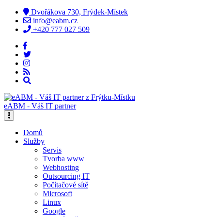
Dvořákova 730, Frýdek-Místek
info@eabm.cz
+420 777 027 509
eABM - Váš IT partner
Domů
Služby
Servis
Tvorba www
Webhosting
Outsourcing IT
Počítačové sítě
Microsoft
Linux
Google