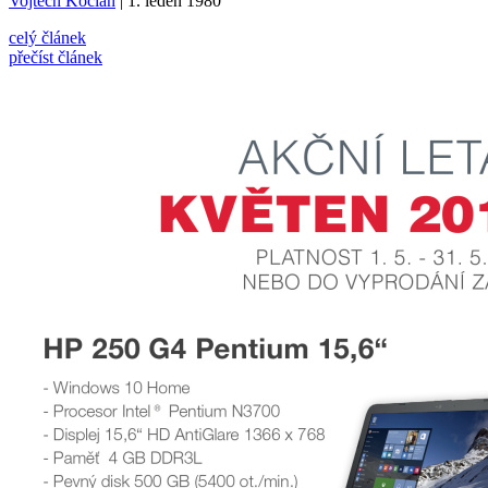
Vojtěch Kocián
| 1. leden 1980
celý článek
přečíst článek