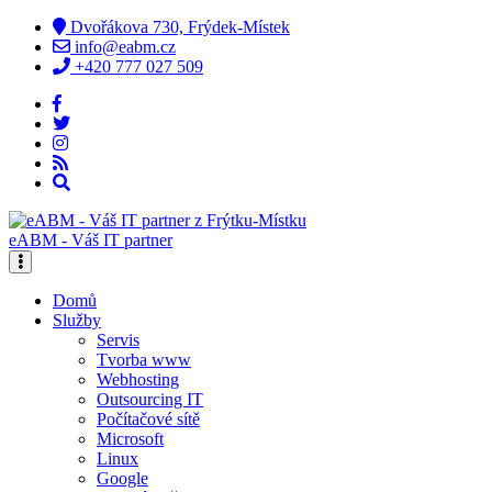
Dvořákova 730, Frýdek-Místek
info@eabm.cz
+420 777 027 509
eABM - Váš IT partner
Domů
Služby
Servis
Tvorba www
Webhosting
Outsourcing IT
Počítačové sítě
Microsoft
Linux
Google