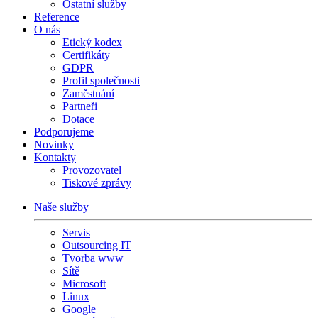
Ostatní služby
Reference
O nás
Etický kodex
Certifikáty
GDPR
Profil společnosti
Zaměstnání
Partneři
Dotace
Podporujeme
Novinky
Kontakty
Provozovatel
Tiskové zprávy
Naše služby
Servis
Outsourcing IT
Tvorba www
Sítě
Microsoft
Linux
Google