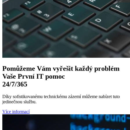
Pomůžeme Vám
vyřešit každý problém
Vaše První
IT pomoc
24/7
/365
Díky sofistikovanému technickému zázemí můžeme nabízet tuto
jedinečnou službu.
Více informací