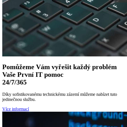
Pomůžeme Vám
vyřešit každý problém
Vaše První
IT pomoc
24/7
/365
Díky sofistikovanému technickému zázemí můžeme nabízet tuto
jedinečnou službu.
Více informací