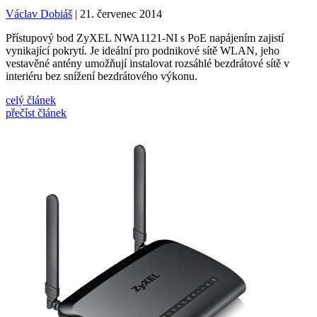
Václav Dobiáš
| 21. červenec 2014
Přístupový bod ZyXEL NWA1121-NI s PoE napájením zajistí
vynikající pokrytí. Je ideální pro podnikové sítě WLAN, jeho
vestavěné antény umožňují instalovat rozsáhlé bezdrátové sítě v
interiéru bez snížení bezdrátového výkonu.
celý článek
přečíst článek