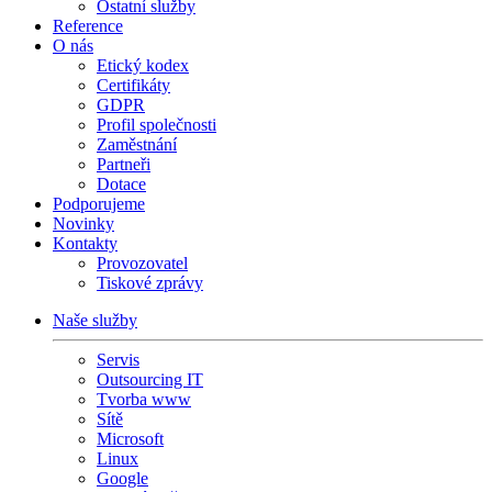
Ostatní služby
Reference
O nás
Etický kodex
Certifikáty
GDPR
Profil společnosti
Zaměstnání
Partneři
Dotace
Podporujeme
Novinky
Kontakty
Provozovatel
Tiskové zprávy
Naše služby
Servis
Outsourcing IT
Tvorba www
Sítě
Microsoft
Linux
Google