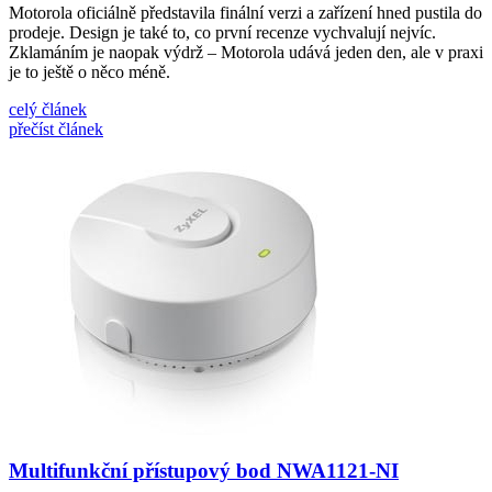
Motorola oficiálně představila finální verzi a zařízení hned pustila do
prodeje. Design je také to, co první recenze vychvalují nejvíc.
Zklamáním je naopak výdrž – Motorola udává jeden den, ale v praxi
je to ještě o něco méně.
celý článek
přečíst článek
Multifunkční přístupový bod NWA1121-NI