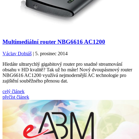
Multimediální router NBG6616 AC1200
Václav Dobiáš
| 5. prosinec 2014
Hledáte ultrarychlý gigabitový router pro snadné streamování
obsahu v HD kvalitě? Tak už ho máte! Nový dvoupásmový router
NBG6616 AC1200 využívá nejmodernější AC technologie pro
zajištění souběžného přenosu dat.
celý článek
přečíst článek