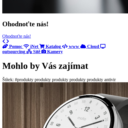
Ohodnoťte nás!
Ohodnoťte nás!
Previous
Next
Pomoc
iNet
Katalog
www
Cloud
outsourcing
Sítě
Kamery
Mohlo by Vás zajímat
Štítek: #produkty produkty produkty produkty produkty antivir