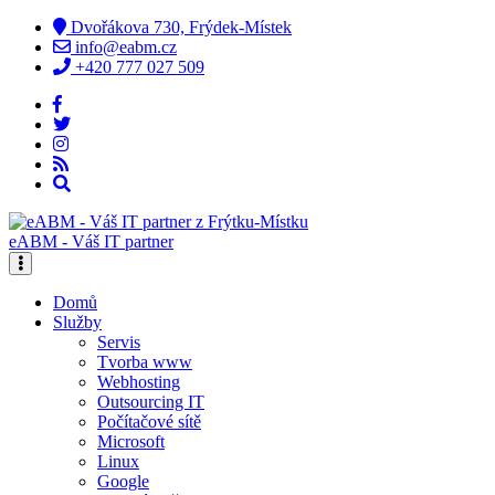
Dvořákova 730, Frýdek-Místek
info@eabm.cz
+420 777 027 509
eABM - Váš IT partner
Domů
Služby
Servis
Tvorba www
Webhosting
Outsourcing IT
Počítačové sítě
Microsoft
Linux
Google