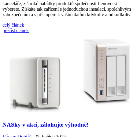
kanceláře, z široké nabídky produktů společnosti Lenovo si
vyberete. Získáte tak zařízení s jednoduchou instalací, spolehlivým
zabezpečením a s přístupem k vašim datům kdykoliv a odkudkoliv.
celý článek
přečíst článek
NASky v akci, zálohujte výhodně!
Václav Dobiáš
| 25. květen 2015