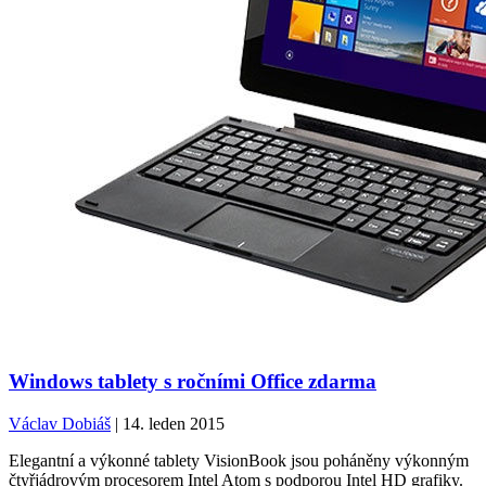
Windows tablety s ročními Office zdarma
Václav Dobiáš
| 14. leden 2015
Elegantní a výkonné tablety VisionBook jsou poháněny výkonným
čtyřjádrovým procesorem Intel Atom s podporou Intel HD grafiky.