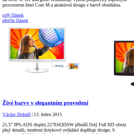
procesorem Intel Core M a atraktivní design v barvě obsidiánu.
celý článek
přečíst článek
Živé barvy v elegantním provedení
Václav Dobiáš
| 13. leden 2015
21,5” IPS-ADS displej 227E6QDSW přináší čistý Full HD obraz
plný detailů, moderní dotykové ovládání doplňuje design. S