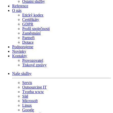
Ostatní služby
Reference
O nás
Etický kodex
Certifikáty
GDPR
Profil společnosti
Zaměstnání
Partneři
Dotace
Podporujeme
Novinky
Kontakty
Provozovatel
Tiskové zprávy
Naše služby
Servis
Outsourcing IT
Tvorba www
Sítě
Microsoft
Linux
Google