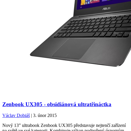
Zenbook UX305 - obsidiánová ultratřináctka
Václav Dobiáš
| 3. únor 2015
Nový 13” ultrabook Zenbook UX305 představuje nejtenčí zařízení
na světě ve své kategorii. Kombinuje výkon podpořený úsporným