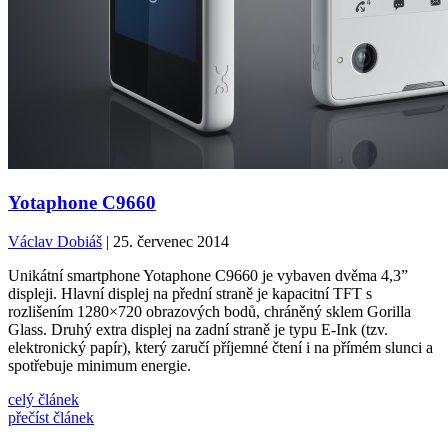
Yotaphone C9660
Václav Dobiáš
| 25. červenec 2014
Unikátní smartphone Yotaphone C9660 je vybaven dvěma 4,3”
displeji. Hlavní displej na přední straně je kapacitní TFT s
rozlišením 1280×720 obrazových bodů, chráněný sklem Gorilla
Glass. Druhý extra displej na zadní straně je typu E-Ink (tzv.
elektronický papír), který zaručí příjemné čtení i na přímém slunci a
spotřebuje minimum energie.
celý článek
přečíst článek