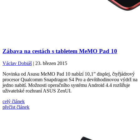
Zábava na cestách s tabletem MeMO Pad 10
Václav Dobiáš
| 23. březen 2015
Novinka od Asusu MeMO Pad 10 nabízí 10,1” displej, čtyřjádrový
procesor Qualcomm Snapdragon S4 Pro a devítihodinovou výdrž na
jedno nabití. Možnosti operačního systému Android 4.4 rozšiřuje
uživatelské rozhraní ASUS ZenUI.
celý článek
přečíst článek