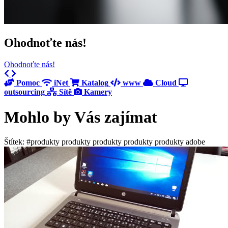
Ohodnoťte nás!
Ohodnoťte nás!
Previous
Next
Pomoc
iNet
Katalog
www
Cloud
outsourcing
Sítě
Kamery
Mohlo by Vás zajímat
Štítek: #produkty produkty produkty produkty produkty adobe