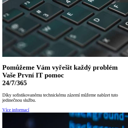
Pomůžeme Vám
vyřešit každý problém
Vaše První
IT pomoc
24/7
/365
Díky sofistikovanému technickému zázemí můžeme nabízet tuto
jedinečnou službu.
Více informací