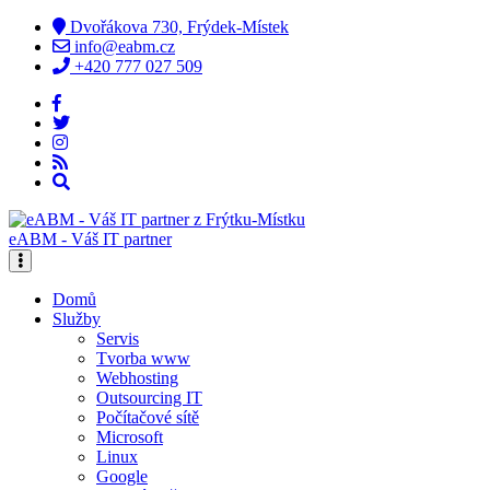
Dvořákova 730, Frýdek-Místek
info@eabm.cz
+420 777 027 509
eABM - Váš IT partner
Domů
Služby
Servis
Tvorba www
Webhosting
Outsourcing IT
Počítačové sítě
Microsoft
Linux
Google