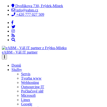
Dvořákova 730, Frýdek-Místek
info@eabm.cz
+420 777 027 509
eABM - Váš IT partner
Domů
Služby
Servis
Tvorba www
Webhosting
Outsourcing IT
Počítačové sítě
Microsoft
Linux
Google