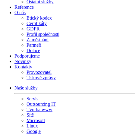
Ostatní služby
Reference
O nás
Etický kodex
Certifikáty
GDPR
Profil společnosti
Zaměstnání
Partneři
Dotace
Podporujeme
Novinky
Kontakty
Provozovatel
Tiskové zprávy
Naše služby
Servis
Outsourcing IT
Tvorba www
Sítě
Microsoft
Linux
Google