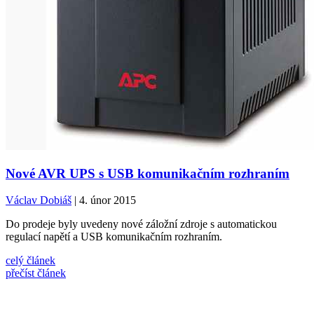
Nové AVR UPS s USB komunikačním rozhraním
Václav Dobiáš
| 4. únor 2015
Do prodeje byly uvedeny nové záložní zdroje s automatickou
regulací napětí a USB komunikačním rozhraním.
celý článek
přečíst článek