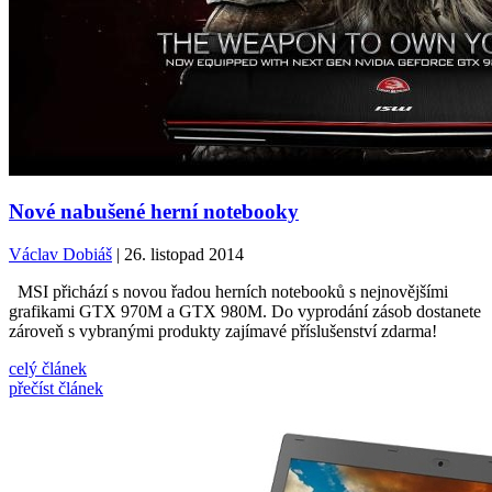
Nové nabušené herní notebooky
Václav Dobiáš
| 26. listopad 2014
MSI přichází s novou řadou herních notebooků s nejnovějšími
grafikami GTX 970M a GTX 980M. Do vyprodání zásob dostanete
zároveň s vybranými produkty zajímavé příslušenství zdarma!
celý článek
přečíst článek