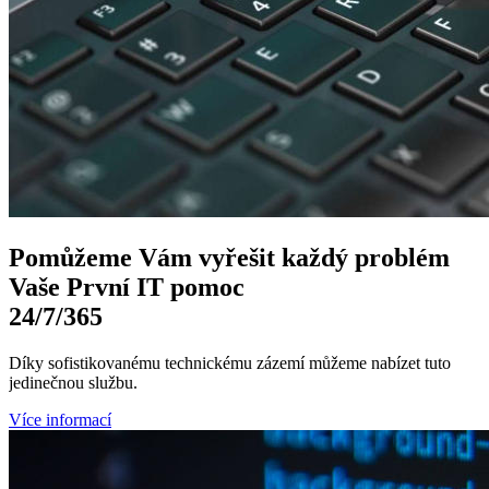
Pomůžeme Vám
vyřešit každý problém
Vaše První
IT pomoc
24/7
/365
Díky sofistikovanému technickému zázemí můžeme nabízet tuto
jedinečnou službu.
Více informací