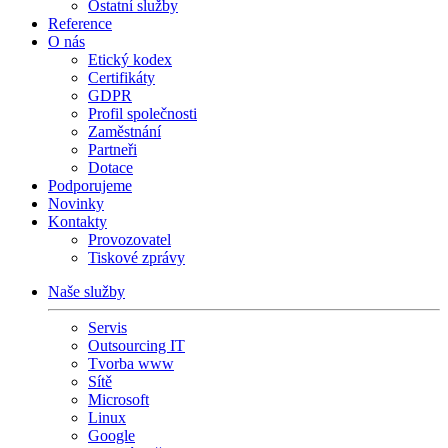
Ostatní služby
Reference
O nás
Etický kodex
Certifikáty
GDPR
Profil společnosti
Zaměstnání
Partneři
Dotace
Podporujeme
Novinky
Kontakty
Provozovatel
Tiskové zprávy
Naše služby
Servis
Outsourcing IT
Tvorba www
Sítě
Microsoft
Linux
Google