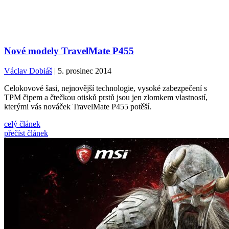
Nové modely TravelMate P455
Václav Dobiáš
| 5. prosinec 2014
Celokovové šasi, nejnovější technologie, vysoké zabezpečení s
TPM čipem a čtečkou otisků prstů jsou jen zlomkem vlastností,
kterými vás nováček TravelMate P455 potěší.
celý článek
přečíst článek