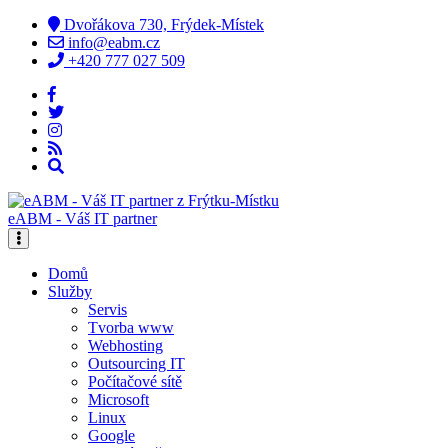
Dvořákova 730, Frýdek-Místek
info@eabm.cz
+420 777 027 509
eABM - Váš IT partner
Domů
Služby
Servis
Tvorba www
Webhosting
Outsourcing IT
Počítačové sítě
Microsoft
Linux
Google