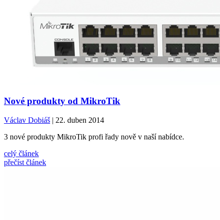
Nové produkty od MikroTik
Václav Dobiáš
| 22. duben 2014
3 nové produkty MikroTik profi řady nově v naší nabídce.
celý článek
přečíst článek