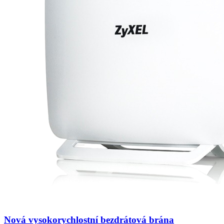
Nová vysokorychlostní bezdrátová brána