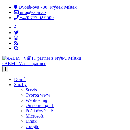
Dvořákova 730, Frýdek-Místek
info@eabm.cz
+420 777 027 509
eABM - Váš IT partner
Domů
Služby
Servis
Tvorba www
Webhosting
Outsourcing IT
Počítačové sítě
Microsoft
Linux
Google