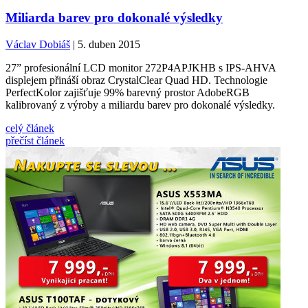
Miliarda barev pro dokonalé výsledky
Václav Dobiáš
| 5. duben 2015
27” profesionální LCD monitor 272P4APJKHB s IPS-AHVA
displejem přináší obraz CrystalClear Quad HD. Technologie
PerfectKolor zajišťuje 99% barevný prostor AdobeRGB
kalibrovaný z výroby a miliardu barev pro dokonalé výsledky.
celý článek
přečíst článek