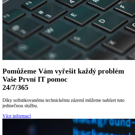
Pomůžeme Vám
vyřešit každý problém
Vaše První
IT pomoc
24/7
/365
Díky sofistikovanému technickému zázemí můžeme nabízet tuto
jedinečnou službu.
Více informací