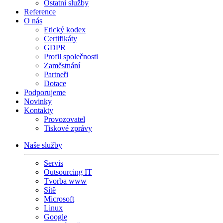
Ostatní služby
Reference
O nás
Etický kodex
Certifikáty
GDPR
Profil společnosti
Zaměstnání
Partneři
Dotace
Podporujeme
Novinky
Kontakty
Provozovatel
Tiskové zprávy
Naše služby
Servis
Outsourcing IT
Tvorba www
Sítě
Microsoft
Linux
Google