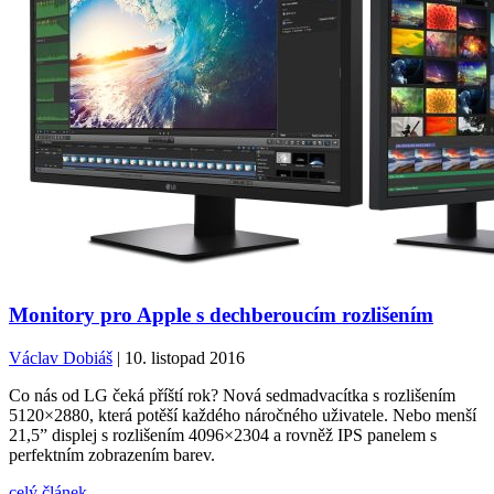
Monitory pro Apple s dechberoucím rozlišením
Václav Dobiáš
| 10. listopad 2016
Co nás od LG čeká příští rok? Nová sedmadvacítka s rozlišením
5120×2880, která potěší každého náročného uživatele. Nebo menší
21,5” displej s rozlišením 4096×2304 a rovněž IPS panelem s
perfektním zobrazením barev.
celý článek