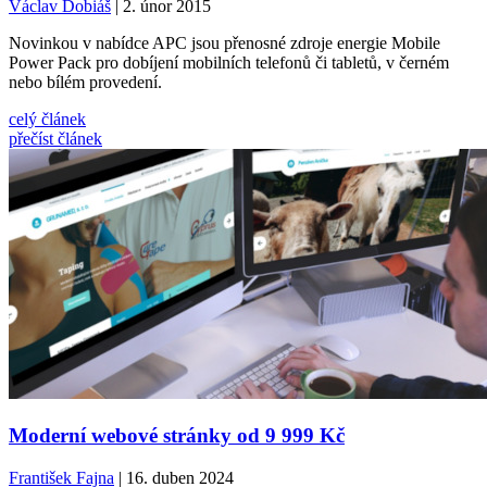
Václav Dobiáš
| 2. únor 2015
Novinkou v nabídce APC jsou přenosné zdroje energie Mobile
Power Pack pro dobíjení mobilních telefonů či tabletů, v černém
nebo bílém provedení.
celý článek
přečíst článek
Moderní webové stránky od 9 999 Kč
František Fajna
| 16. duben 2024