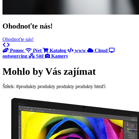
Ohodnoťte nás!
Ohodnoťte nás!
Previous
Next
Pomoc
iNet
Katalog
www
Cloud
outsourcing
Sítě
Kamery
Mohlo by Vás zajímat
Štítek: #produkty produkty produkty produkty html5