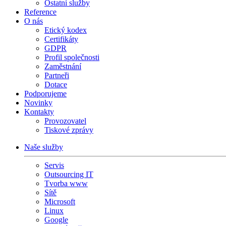
Ostatní služby
Reference
O nás
Etický kodex
Certifikáty
GDPR
Profil společnosti
Zaměstnání
Partneři
Dotace
Podporujeme
Novinky
Kontakty
Provozovatel
Tiskové zprávy
Naše služby
Servis
Outsourcing IT
Tvorba www
Sítě
Microsoft
Linux
Google