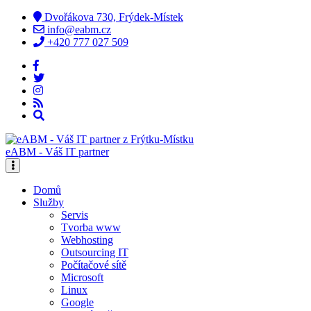
Dvořákova 730, Frýdek-Místek
info@eabm.cz
+420 777 027 509
eABM - Váš IT partner
Domů
Služby
Servis
Tvorba www
Webhosting
Outsourcing IT
Počítačové sítě
Microsoft
Linux
Google