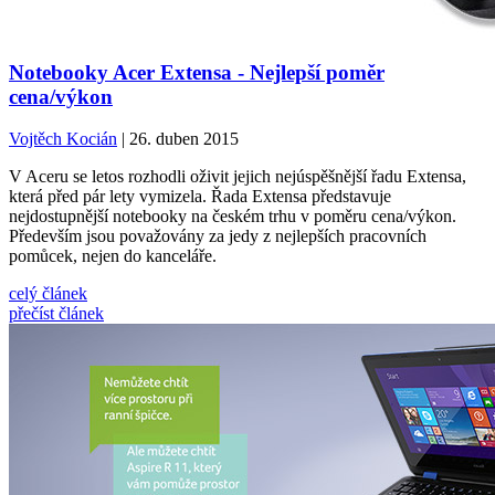
Notebooky Acer Extensa - Nejlepší poměr
cena/výkon
Vojtěch Kocián
| 26. duben 2015
V Aceru se letos rozhodli oživit jejich nejúspěšnější řadu Extensa,
která před pár lety vymizela. Řada Extensa představuje
nejdostupnější notebooky na českém trhu v poměru cena/výkon.
Především jsou považovány za jedy z nejlepších pracovních
pomůcek, nejen do kanceláře.
celý článek
přečíst článek