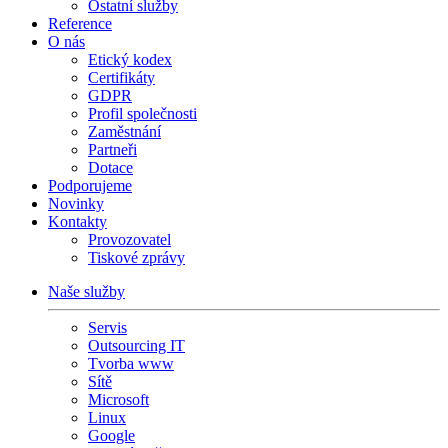
Ostatní služby
Reference
O nás
Etický kodex
Certifikáty
GDPR
Profil společnosti
Zaměstnání
Partneři
Dotace
Podporujeme
Novinky
Kontakty
Provozovatel
Tiskové zprávy
Naše služby
Servis
Outsourcing IT
Tvorba www
Sítě
Microsoft
Linux
Google