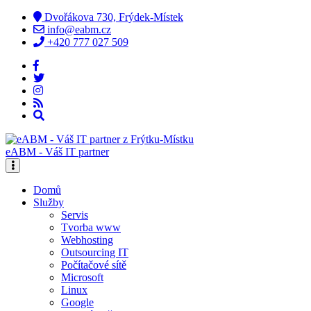
Dvořákova 730, Frýdek-Místek
info@eabm.cz
+420 777 027 509
eABM - Váš IT partner
Domů
Služby
Servis
Tvorba www
Webhosting
Outsourcing IT
Počítačové sítě
Microsoft
Linux
Google