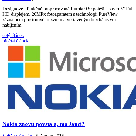
Designově i funkčně propracovaná Lumia 930 potěší jasným 5” Full
HD displejem, 20MPx fotoaparátem s technologií PureView,
záznamem prostorového zvuku a vestavěným bezdrátovým
nabíjením.
celý článek
přečíst článek
Nokia znovu povstala, má šanci?
Vojtěch Kocián
| 5. červen 2015