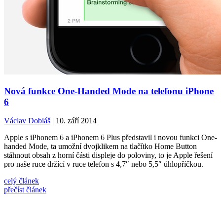
Nová funkce One-Handed Mode na telefonu iPhone
6
Václav Dobiáš
| 10. září 2014
Apple s iPhonem 6 a iPhonem 6 Plus představil i novou funkci One-
handed Mode, ta umožní dvojklikem na tlačítko Home Button
stáhnout obsah z horní části displeje do poloviny, to je Apple řešení
pro naše ruce držící v ruce telefon s 4,7″ nebo 5,5″ úhlopříčkou.
celý článek
přečíst článek