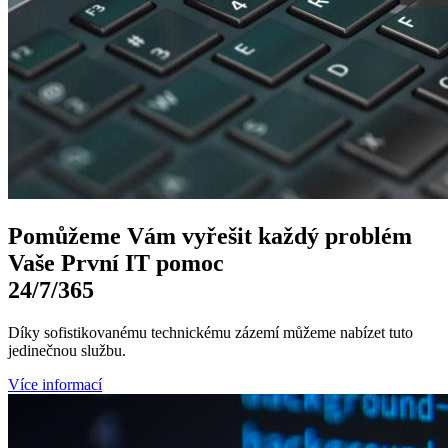
Pomůžeme Vám
vyřešit každý problém
Vaše První
IT pomoc
24/7
/365
Díky sofistikovanému technickému zázemí můžeme nabízet tuto
jedinečnou službu.
Více informací