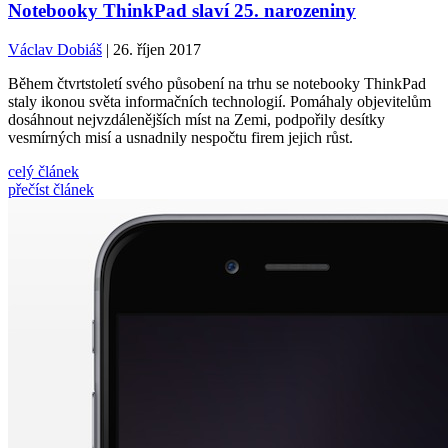
Notebooky ThinkPad slaví 25. narozeniny
Václav Dobiáš
| 26. říjen 2017
Během čtvrtstoletí svého působení na trhu se notebooky ThinkPad
staly ikonou světa informačních technologií. Pomáhaly objevitelům
dosáhnout nejvzdálenějších míst na Zemi, podpořily desítky
vesmírných misí a usnadnily nespočtu firem jejich růst.
celý článek
přečíst článek