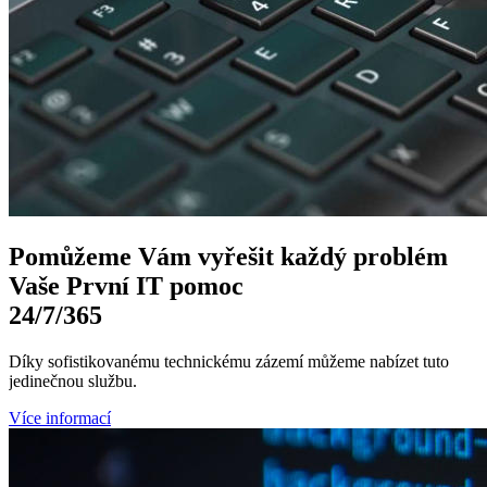
Pomůžeme Vám
vyřešit každý problém
Vaše První
IT pomoc
24/7
/365
Díky sofistikovanému technickému zázemí můžeme nabízet tuto
jedinečnou službu.
Více informací