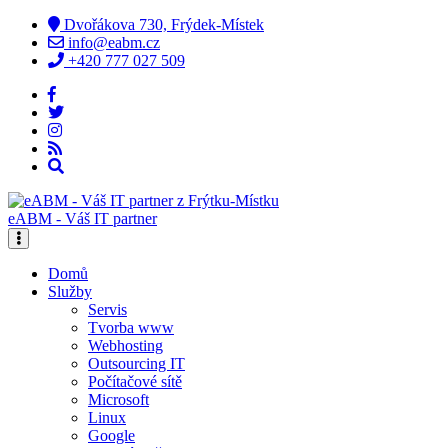
Dvořákova 730, Frýdek-Místek
info@eabm.cz
+420 777 027 509
eABM - Váš IT partner
Domů
Služby
Servis
Tvorba www
Webhosting
Outsourcing IT
Počítačové sítě
Microsoft
Linux
Google