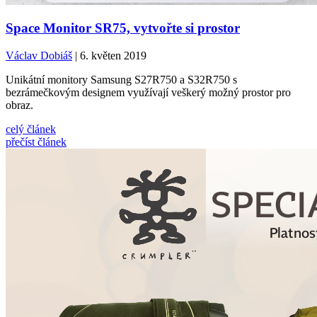
Space Monitor SR75, vytvořte si prostor
Václav Dobiáš
| 6. květen 2019
Unikátní monitory Samsung S27R750 a S32R750 s
bezrámečkovým designem využívají veškerý možný prostor pro
obraz.
celý článek
přečíst článek