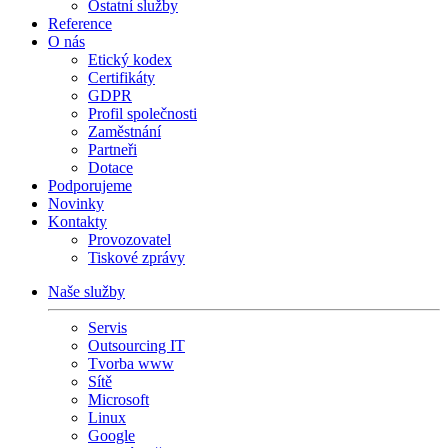
Ostatní služby
Reference
O nás
Etický kodex
Certifikáty
GDPR
Profil společnosti
Zaměstnání
Partneři
Dotace
Podporujeme
Novinky
Kontakty
Provozovatel
Tiskové zprávy
Naše služby
Servis
Outsourcing IT
Tvorba www
Sítě
Microsoft
Linux
Google