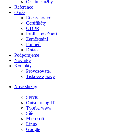
Ostatní služby
Reference
O nás
Etický kodex
Certifikáty
GDPR
Profil společnosti
Zaměstnání
Partneři
Dotace
Podporujeme
Novinky
Kontakty
Provozovatel
Tiskové zprávy
Naše služby
Servis
Outsourcing IT
Tvorba www
Sítě
Microsoft
Linux
Google