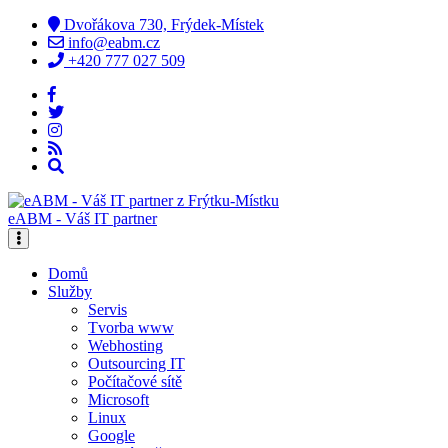
Dvořákova 730, Frýdek-Místek
info@eabm.cz
+420 777 027 509
eABM - Váš IT partner
Domů
Služby
Servis
Tvorba www
Webhosting
Outsourcing IT
Počítačové sítě
Microsoft
Linux
Google