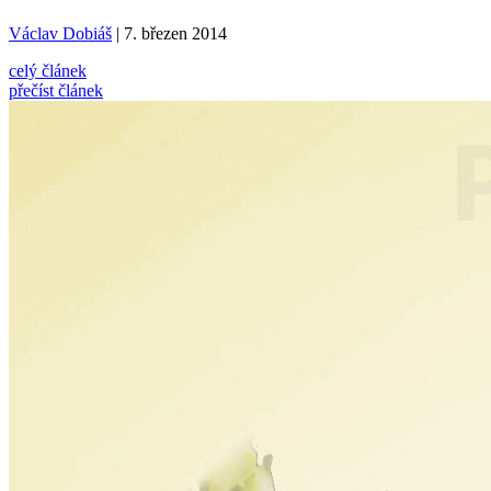
Václav Dobiáš
| 7. březen 2014
celý článek
přečíst článek