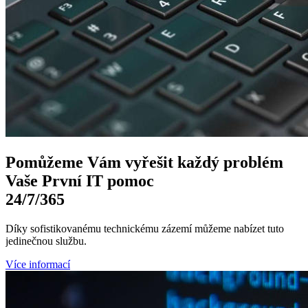
Pomůžeme Vám
vyřešit každý problém
Vaše První
IT pomoc
24/7
/365
Díky sofistikovanému technickému zázemí můžeme nabízet tuto
jedinečnou službu.
Více informací