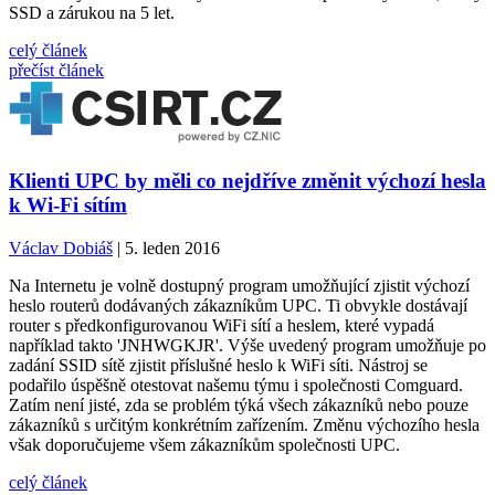
SSD a zárukou na 5 let.
celý článek
přečíst článek
Klienti UPC by měli co nejdříve změnit výchozí hesla
k Wi-Fi sítím
Václav Dobiáš
| 5. leden 2016
Na Internetu je volně dostupný program umožňující zjistit výchozí
heslo routerů dodávaných zákazníkům UPC. Ti obvykle dostávají
router s předkonfigurovanou WiFi sítí a heslem, které vypadá
například takto 'JNHWGKJR'. Výše uvedený program umožňuje po
zadání SSID sítě zjistit příslušné heslo k WiFi síti. Nástroj se
podařilo úspěšně otestovat našemu týmu i společnosti Comguard.
Zatím není jisté, zda se problém týká všech zákazníků nebo pouze
zákazníků s určitým konkrétním zařízením. Změnu výchozího hesla
však doporučujeme všem zákazníkům společnosti UPC.
celý článek