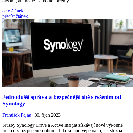
obsahu, ani nedrží samotné torrenty.
celý článek
přečíst článek
Jednodušší správa a bezpečnější sítě s řešením od
Synology
František Fajna
| 30. říjen 2023
Služby Synology Drive a Active Insight získávají nové výkonné
funkce zabezpečení souborů. Také se podívejte na to, jak služba