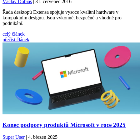
Václav Dobiáš
| 31. červenec 2016
Řada desktopů Extensa spojuje vysoce kvalitní hardware v
kompaktním designu. Jsou výkonné, bezpečné a vhodné pro
podnikání.
celý článek
přečíst článek
Konec podpory produktů Microsoft v roce 2025
Super User
| 4. březen 2025