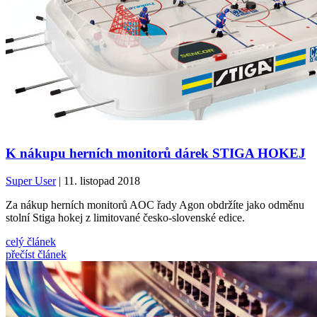
K nákupu herních monitorů dárek STIGA HOKEJ
Super User
| 11. listopad 2018
Za nákup herních monitorů AOC řady Agon obdržíte jako odměnu
stolní Stiga hokej z limitované česko-slovenské edice.
celý článek
přečíst článek