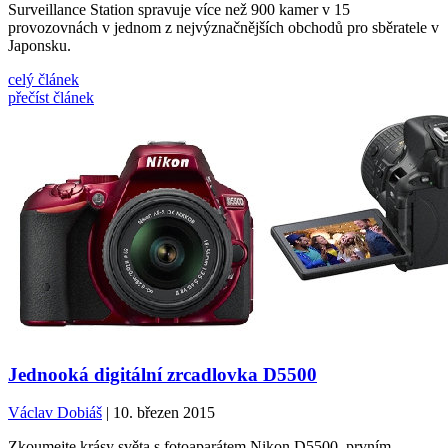
Surveillance Station spravuje více než 900 kamer v 15
provozovnách v jednom z nejvýznačnějších obchodů pro sběratele v
Japonsku.
celý článek
přečíst článek
Jednooká digitální zrcadlovka D5500
Václav Dobiáš
| 10. březen 2015
Zkoumejte krásy světa s fotoaparátem Nikon D5500, prvním