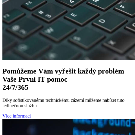
Pomůžeme Vám
vyřešit každý problém
Vaše První
IT pomoc
24/7
/365
Díky sofistikovanému technickému zázemí můžeme nabízet tuto
jedinečnou službu.
Více informací