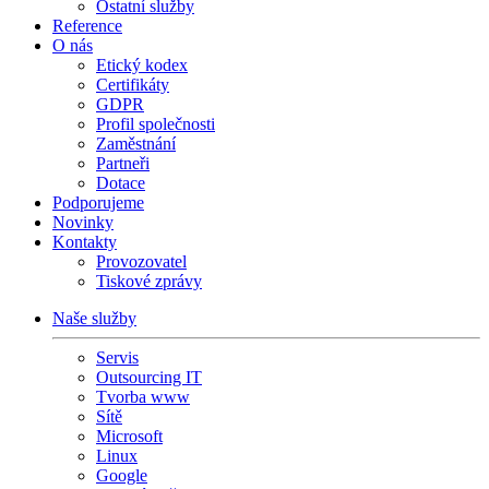
Ostatní služby
Reference
O nás
Etický kodex
Certifikáty
GDPR
Profil společnosti
Zaměstnání
Partneři
Dotace
Podporujeme
Novinky
Kontakty
Provozovatel
Tiskové zprávy
Naše služby
Servis
Outsourcing IT
Tvorba www
Sítě
Microsoft
Linux
Google