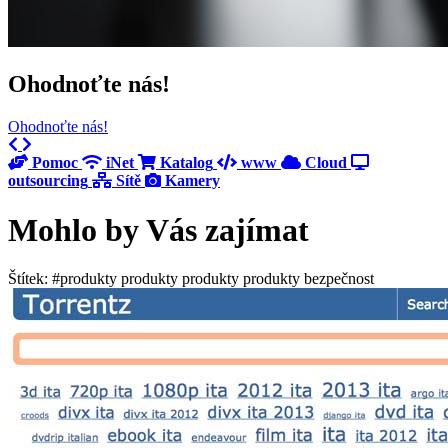
Ohodnoťte nás!
Ohodnoťte nás!
Previous
Next
Pomoc
iNet
Katalog
www
Cloud
outsourcing
Sítě
Kamery
Mohlo by Vás zajímat
Štítek: #produkty produkty produkty produkty bezpečnost