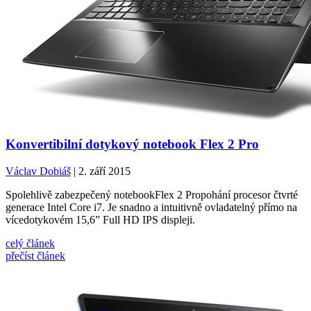
Konvertibilní dotykový notebook Flex 2 Pro
Václav Dobiáš
| 2. září 2015
Spolehlivě zabezpečený notebookFlex 2 Propohání procesor čtvrté
generace Intel Core i7. Je snadno a intuitivně ovladatelný přímo na
vícedotykovém 15,6” Full HD IPS displeji.
celý článek
přečíst článek