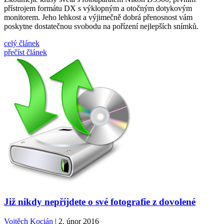
přístrojem formátu DX s výklopným a otočným dotykovým
monitorem. Jeho lehkost a výjimečně dobrá přenosnost vám
poskytne dostatečnou svobodu na pořízení nejlepších snímků.
celý článek
přečíst článek
Již nikdy nepříjdete o své fotografie z dovolené
Vojtěch Kocián
| 2. únor 2016