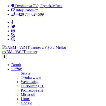
Dvořákova 730, Frýdek-Místek
info@eabm.cz
+420 777 027 509
eABM - Váš IT partner
Domů
Služby
Servis
Tvorba www
Webhosting
Outsourcing IT
Počítačové sítě
Microsoft
Linux
Google