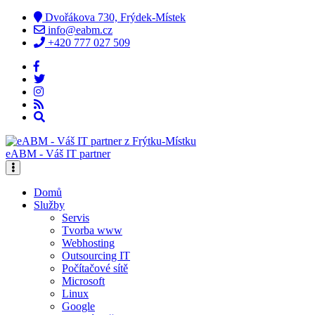
Dvořákova 730, Frýdek-Místek
info@eabm.cz
+420 777 027 509
eABM - Váš IT partner
Domů
Služby
Servis
Tvorba www
Webhosting
Outsourcing IT
Počítačové sítě
Microsoft
Linux
Google