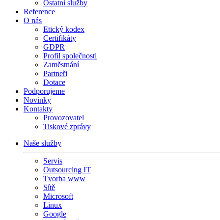
Ostatní služby
Reference
O nás
Etický kodex
Certifikáty
GDPR
Profil společnosti
Zaměstnání
Partneři
Dotace
Podporujeme
Novinky
Kontakty
Provozovatel
Tiskové zprávy
Naše služby
Servis
Outsourcing IT
Tvorba www
Sítě
Microsoft
Linux
Google