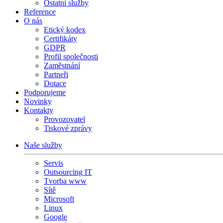
Ostatní služby
Reference
O nás
Etický kodex
Certifikáty
GDPR
Profil společnosti
Zaměstnání
Partneři
Dotace
Podporujeme
Novinky
Kontakty
Provozovatel
Tiskové zprávy
Naše služby
Servis
Outsourcing IT
Tvorba www
Sítě
Microsoft
Linux
Google