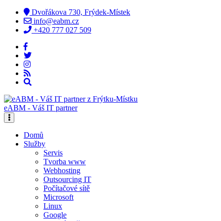
Dvořákova 730, Frýdek-Místek
info@eabm.cz
+420 777 027 509
eABM - Váš IT partner
Domů
Služby
Servis
Tvorba www
Webhosting
Outsourcing IT
Počítačové sítě
Microsoft
Linux
Google