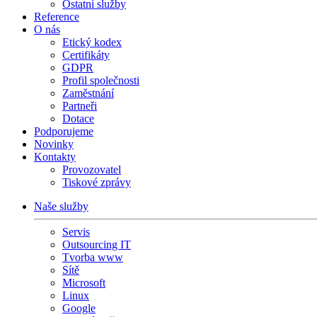
Ostatní služby
Reference
O nás
Etický kodex
Certifikáty
GDPR
Profil společnosti
Zaměstnání
Partneři
Dotace
Podporujeme
Novinky
Kontakty
Provozovatel
Tiskové zprávy
Naše služby
Servis
Outsourcing IT
Tvorba www
Sítě
Microsoft
Linux
Google