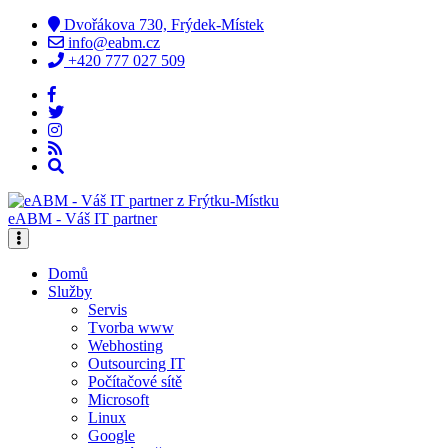
Dvořákova 730, Frýdek-Místek
info@eabm.cz
+420 777 027 509
eABM - Váš IT partner
Domů
Služby
Servis
Tvorba www
Webhosting
Outsourcing IT
Počítačové sítě
Microsoft
Linux
Google