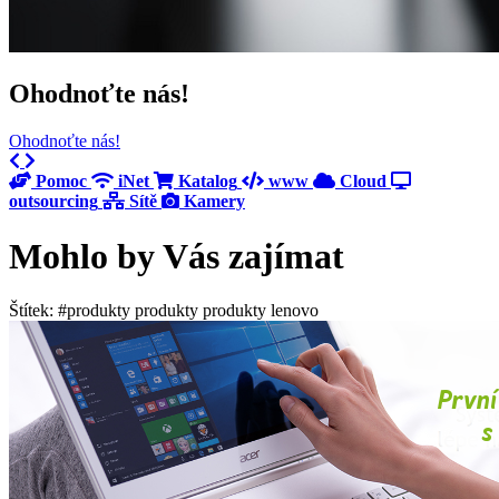
Ohodnoťte nás!
Ohodnoťte nás!
Previous
Next
Pomoc
iNet
Katalog
www
Cloud
outsourcing
Sítě
Kamery
Mohlo by Vás zajímat
Štítek: #produkty produkty produkty lenovo