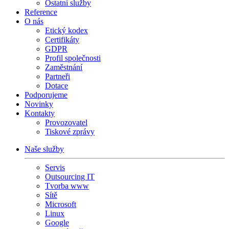
Ostatní služby
Reference
O nás
Etický kodex
Certifikáty
GDPR
Profil společnosti
Zaměstnání
Partneři
Dotace
Podporujeme
Novinky
Kontakty
Provozovatel
Tiskové zprávy
Naše služby
Servis
Outsourcing IT
Tvorba www
Sítě
Microsoft
Linux
Google