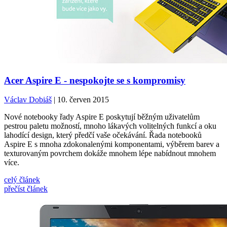
Acer Aspire E - nespokojte se s kompromisy
Václav Dobiáš
| 10. červen 2015
Nové notebooky řady Aspire E poskytují běžným uživatelům
pestrou paletu možností, mnoho lákavých volitelných funkcí a oku
lahodící design, který předčí vaše očekávání. Řada notebooků
Aspire E s mnoha zdokonalenými komponentami, výběrem barev a
texturovaným povrchem dokáže mnohem lépe nabídnout mnohem
více.
celý článek
přečíst článek