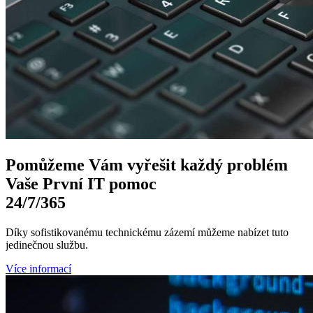
Pomůžeme Vám
vyřešit každý problém
Vaše První
IT pomoc
24/7
/365
Díky sofistikovanému technickému zázemí můžeme nabízet tuto
jedinečnou službu.
Více informací