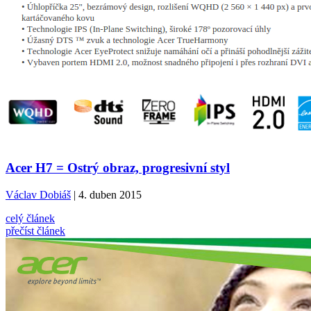
Acer H7 = Ostrý obraz, progresivní styl
Václav Dobiáš
| 4. duben 2015
celý článek
přečíst článek