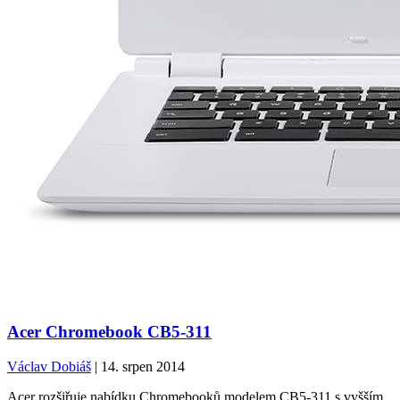
Acer Chromebook CB5-311
Václav Dobiáš
| 14. srpen 2014
Acer rozšiřuje nabídku Chromebooků modelem CB5-311 s vyšším