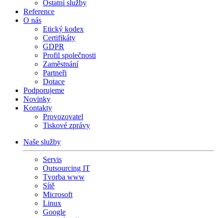
Ostatní služby
Reference
O nás
Etický kodex
Certifikáty
GDPR
Profil společnosti
Zaměstnání
Partneři
Dotace
Podporujeme
Novinky
Kontakty
Provozovatel
Tiskové zprávy
Naše služby
Servis
Outsourcing IT
Tvorba www
Sítě
Microsoft
Linux
Google