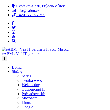
Dvořákova 730, Frýdek-Místek
info@eabm.cz
+420 777 027 509
eABM - Váš IT partner
Domů
Služby
Servis
Tvorba www
Webhosting
Outsourcing IT
Počítačové sítě
Microsoft
Linux
Google