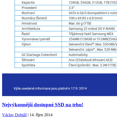
Nejvýkonnější dostupné SSD na trhu!
Václav Dobiáš
| 14. říjen 2014