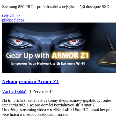
Samsung 850 PRO - profesionální a nejvýkonnější dostupné SSD.
celý článek
přečíst článek
Nekompromisní Armor Z1
Václav Dobiáš
| 1. červen 2015
Na trh přichází extrémně výkonný dvoupásmový gigabitový router
standardu 802.11ac pro domácí bezdrátovou síť Armor Z1.
Umožňuje streaming videa v rozlišení 4K / Ultra HD, hraní her pro
více hráčů a snadnou každodenní správu.