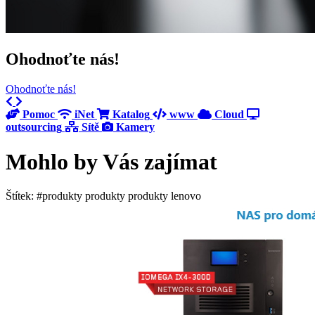
Ohodnoťte nás!
Ohodnoťte nás!
Previous
Next
Pomoc
iNet
Katalog
www
Cloud
outsourcing
Sítě
Kamery
Mohlo by Vás zajímat
Štítek: #produkty produkty produkty lenovo