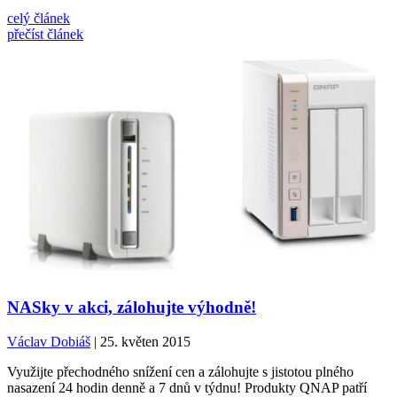
celý článek
přečíst článek
NASky v akci, zálohujte výhodně!
Václav Dobiáš
| 25. květen 2015
Využijte přechodného snížení cen a zálohujte s jistotou plného
nasazení 24 hodin denně a 7 dnů v týdnu! Produkty QNAP patří