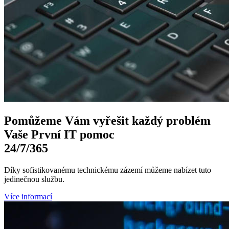
Pomůžeme Vám
vyřešit každý problém
Vaše První
IT pomoc
24/7
/365
Díky sofistikovanému technickému zázemí můžeme nabízet tuto
jedinečnou službu.
Více informací