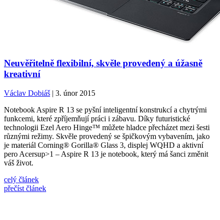
Neuvěřitelně flexibilní, skvěle provedený a úžasně
kreativní
Václav Dobiáš
| 3. únor 2015
Notebook Aspire R 13 se pyšní inteligentní konstrukcí a chytrými
funkcemi, které zpříjemňují práci i zábavu. Díky futuristické
technologii Ezel Aero Hinge™ můžete hladce přecházet mezi šesti
různými režimy. Skvěle provedený se špičkovým vybavením, jako
je materiál Corning® Gorilla® Glass 3, displej WQHD a aktivní
pero Acersup>1 – Aspire R 13 je notebook, který má šanci změnit
váš život.
celý článek
přečíst článek