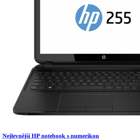
Nejlevnější HP notebook s numerikou