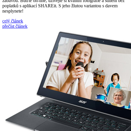
zábavou. Buďte on-line, užívejte si kvalitní fotografie a sdílení bez
poplatků s aplikací SHAREit. S jeho žlutou variantou s davem
nesplynete!
celý článek
přečíst článek