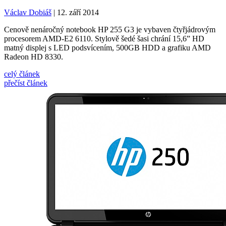
Václav Dobiáš
| 12. září 2014
Cenově nenáročný notebook HP 255 G3 je vybaven čtyřjádrovým
procesorem AMD-E2 6110. Stylově šedé šasi chrání 15,6” HD
matný displej s LED podsvícením, 500GB HDD a grafiku AMD
Radeon HD 8330.
celý článek
přečíst článek