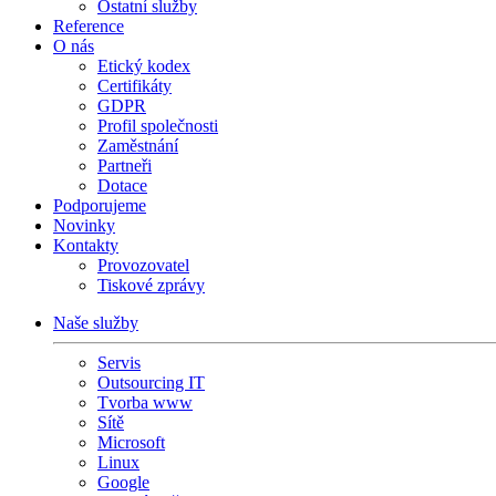
Ostatní služby
Reference
O nás
Etický kodex
Certifikáty
GDPR
Profil společnosti
Zaměstnání
Partneři
Dotace
Podporujeme
Novinky
Kontakty
Provozovatel
Tiskové zprávy
Naše služby
Servis
Outsourcing IT
Tvorba www
Sítě
Microsoft
Linux
Google