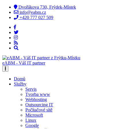
Dvořákova 730, Frýdek-Místek
info@eabm.cz
+420 777 027 509
eABM - Váš IT partner
Domů
Služby
Servis
Tvorba www
Webhosting
Outsourcing IT
Počítačové sítě
Microsoft
Linux
Google