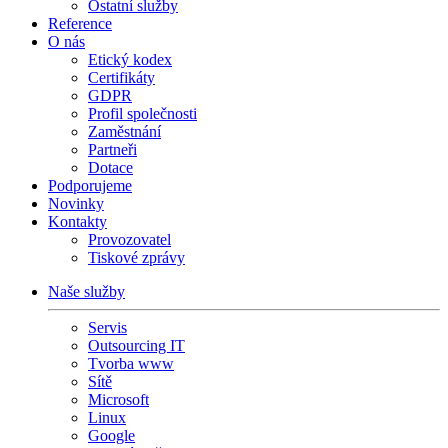
Ostatní služby
Reference
O nás
Etický kodex
Certifikáty
GDPR
Profil společnosti
Zaměstnání
Partneři
Dotace
Podporujeme
Novinky
Kontakty
Provozovatel
Tiskové zprávy
Naše služby
Servis
Outsourcing IT
Tvorba www
Sítě
Microsoft
Linux
Google