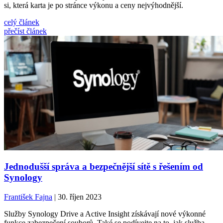
si, která karta je po stránce výkonu a ceny nejvýhodnější.
celý článek
přečíst článek
Jednodušší správa a bezpečnější sítě s řešením od
Synology
František Fajna
| 30. říjen 2023
Služby Synology Drive a Active Insight získávají nové výkonné
funkce zabezpečení souborů. Také se podívejte na to, jak služba