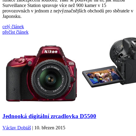
Surveillance Station spravuje více než 900 kamer v 15
provozovnách v jednom z nejvýznačnějších obchodů pro sběratele v
Japonsku.
celý článek
přečíst článek
Jednooká digitální zrcadlovka D5500
Václav Dobiáš
| 10. březen 2015