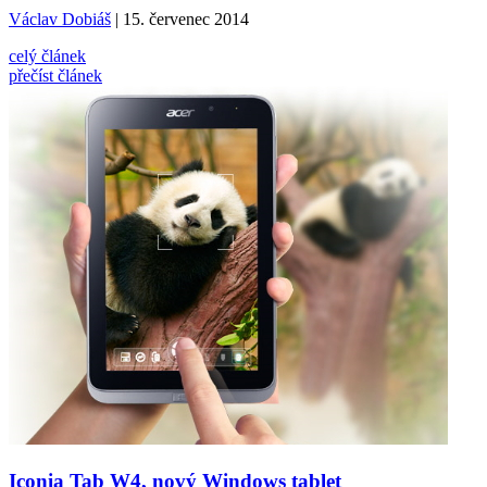
Václav Dobiáš
| 15. červenec 2014
celý článek
přečíst článek
Iconia Tab W4, nový Windows tablet