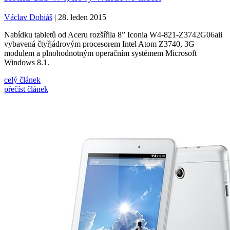
Václav Dobiáš
| 28. leden 2015
Nabídku tabletů od Aceru rozšířila 8” Iconia W4-821-Z3742G06aii
vybavená čtyřjádrovým procesorem Intel Atom Z3740, 3G
modulem a plnohodnotným operačním systémem Microsoft
Windows 8.1.
celý článek
přečíst článek