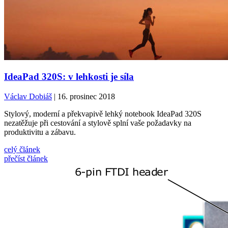
IdeaPad 320S: v lehkosti je síla
Václav Dobiáš
| 16. prosinec 2018
Stylový, moderní a překvapivě lehký notebook IdeaPad 320S
nezatěžuje při cestování a stylově splní vaše požadavky na
produktivitu a zábavu.
celý článek
přečíst článek