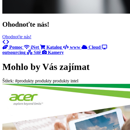
Ohodnoťte nás!
Ohodnoťte nás!
Previous
Next
Pomoc
iNet
Katalog
www
Cloud
outsourcing
Sítě
Kamery
Mohlo by Vás zajímat
Štítek: #produkty produkty produkty intel