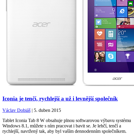
Iconia je tenčí, rychlejší a už i levnější společník
Václav Dobiáš
| 5. duben 2015
Tablet Iconia Tab 8 W obsahuje plnou softwarovou výbavu systému
Windows 8.1, můžete s ním pracovat i bavit se. Je lehčí, tenčí a
rychlejší, navržený tak, aby byl vaším dennodenním společníkem.