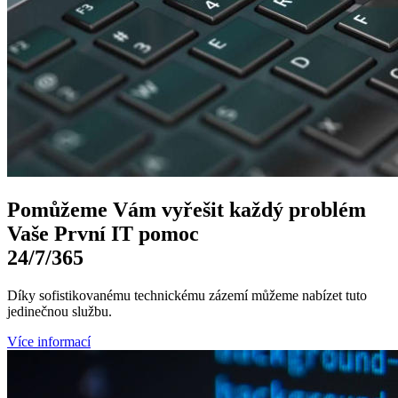
Pomůžeme Vám
vyřešit každý problém
Vaše První
IT pomoc
24/7
/365
Díky sofistikovanému technickému zázemí můžeme nabízet tuto
jedinečnou službu.
Více informací