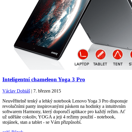
Inteligentní chameleon Yoga 3 Pro
Václav Dobiáš
| 7. březen 2015
Neuvěřitelně tenký a lehký notebook Lenovo Yoga 3 Pro disponuje
revolučními panty inspirovanými páskem na hodinky a intuitivním
softwarem Harmony, který doporučí aplikace pro každý režim. Ať
už uděláte cokoliv, YOGA a jeji 4 režimy použití - notebook,
stojánek, stan a tablet - se Vám přizpůsobí.