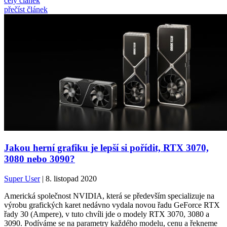
celý článek
přečíst článek
Jakou herní grafiku je lepší si pořídit, RTX 3070,
3080 nebo 3090?
Super User
| 8. listopad 2020
Americká společnost NVIDIA, která se především specializuje na
výrobu grafických karet nedávno vydala novou řadu GeForce RTX
řady 30 (Ampere), v tuto chvíli jde o modely RTX 3070, 3080 a
3090. Podíváme se na parametry každého modelu, cenu a řekneme